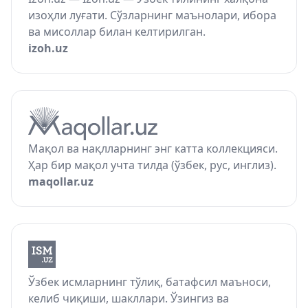
изоҳли луғати. Сўзларнинг маънолари, ибора
ва мисоллар билан келтирилган.
izoh.uz
Мақол ва нақлларнинг энг катта коллекцияси.
Ҳар бир мақол учта тилда (ўзбек, рус, инглиз).
maqollar.uz
Ўзбек исмларнинг тўлиқ, батафсил маъноси,
келиб чиқиши, шакллари. Ўзингиз ва