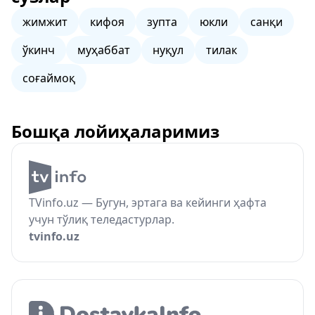
жимжит
кифоя
зупта
юкли
санқи
ўкинч
муҳаббат
нуқул
тилак
соғаймоқ
Бошқа лойиҳаларимиз
TVinfo.uz — Бугун, эртага ва кейинги ҳафта
учун тўлиқ теледастурлар.
tvinfo.uz