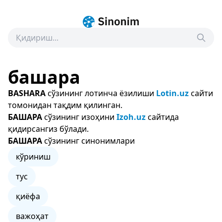
башара
BASHARA
сўзининг лотинча ёзилиши
Lotin.uz
сайти
томонидан тақдим қилинган.
БАШАРА
сўзининг изоҳини
Izoh.uz
сайтида
қидирсангиз бўлади.
БАШАРА
сўзининг синонимлари
кўриниш
тус
қиёфа
важоҳат