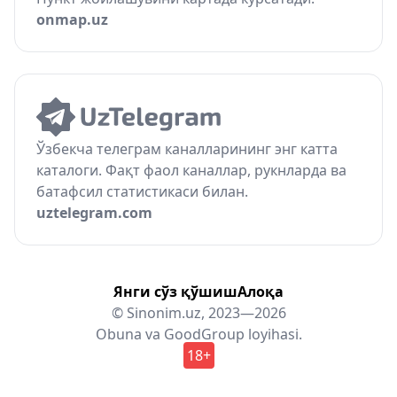
onmap.uz
Ўзбекча телеграм каналларининг энг катта
каталоги. Фақт фаол каналлар, рукнларда ва
батафсил статистикаси билан.
uztelegram.com
Янги сўз қўшиш
Алоқа
© Sinonim.uz, 2023—2026
Obuna
va
GoodGroup
loyihasi.
18+