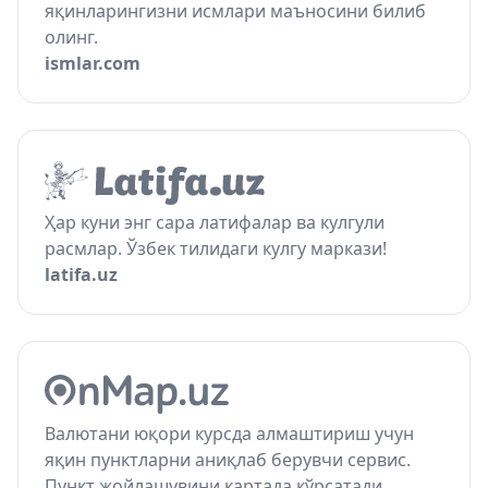
яқинларингизни исмлари маъносини билиб
олинг.
ismlar.com
Ҳар куни энг сара латифалар ва кулгули
расмлар. Ўзбек тилидаги кулгу маркази!
latifa.uz
Валютани юқори курсда алмаштириш учун
яқин пунктларни аниқлаб берувчи сервис.
Пункт жойлашувини картада кўрсатади.