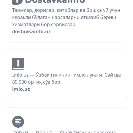
Таомлар, дорилар, китоблар ва бошқа уй учун
керакли бўлаган нарсаларни етказиб бериш
хизматлари бор сервислар.
dostavkainfo.uz
Imlo.uz — Ўзбек тилининг имло луғати. Сайтда
85 000 ортиқ сўз бор.
imlo.uz
Izoh.uz — Izoh.uz — Ўзбек тилининг халқона