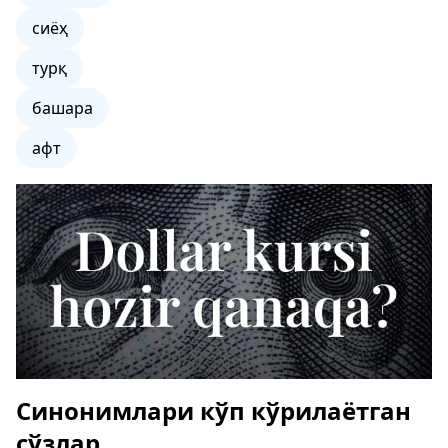
сиёҳ
турқ
башара
афт
Синонимлари кўп кўрилаётган
сўзлар