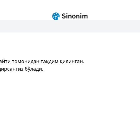
айти томонидан тақдим қилинган.
ирсангиз бўлади.