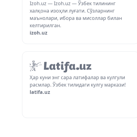
Izoh.uz — Izoh.uz — Ўзбек тилининг
халқона изоҳли луғати. Сўзларнинг
маънолари, ибора ва мисоллар билан
келтирилган.
izoh.uz
Ҳар куни энг сара латифалар ва кулгули
расмлар. Ўзбек тилидаги кулгу маркази!
latifa.uz