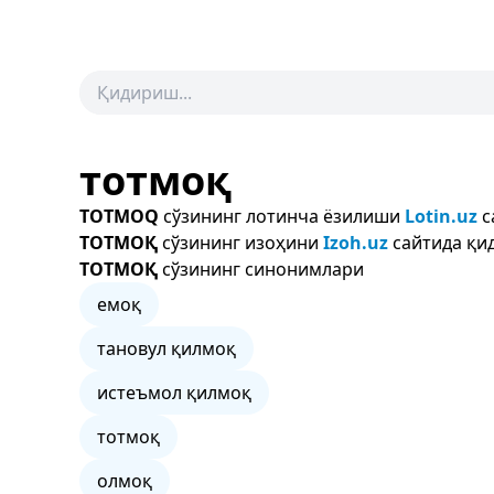
тотмоқ
TOTMOQ
сўзининг лотинча ёзилиши
Lotin.uz
с
ТОТМОҚ
сўзининг изоҳини
Izoh.uz
сайтида қид
ТОТМОҚ
сўзининг синонимлари
емоқ
тановул қилмоқ
истеъмол қилмоқ
тотмоқ
олмоқ