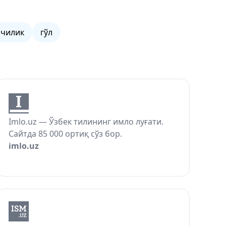
мчилик
гўл
Imlo.uz — Ўзбек тилининг имло луғати.
Сайтда 85 000 ортиқ сўз бор.
imlo.uz