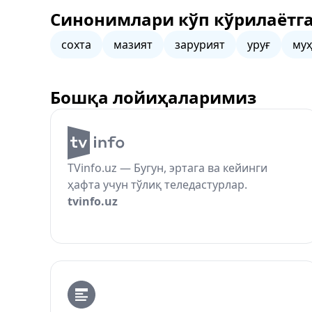
Синонимлари кўп кўрилаётга
сохта
мазият
зарурият
уруғ
му
Бошқа лойиҳаларимиз
TVinfo.uz — Бугун, эртага ва кейинги
ҳафта учун тўлиқ теледастурлар.
tvinfo.uz