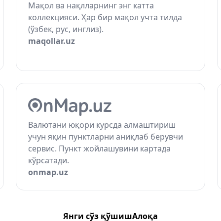
Мақол ва нақлларнинг энг катта
коллекцияси. Ҳар бир мақол учта тилда
(ўзбек, рус, инглиз).
maqollar.uz
Валютани юқори курсда алмаштириш
учун яқин пунктларни аниқлаб берувчи
сервис. Пункт жойлашувини картада
кўрсатади.
onmap.uz
Янги сўз қўшиш
Алоқа