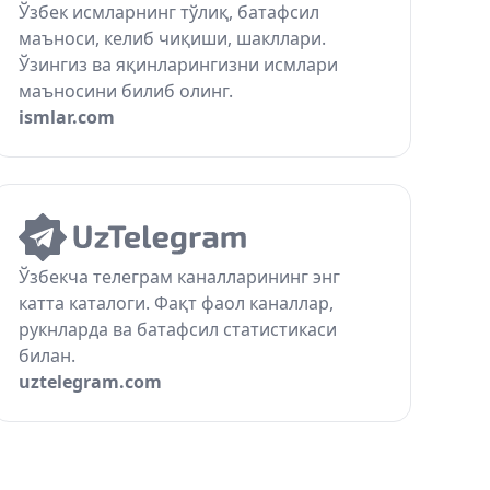
Ўзбек исмларнинг тўлиқ, батафсил
маъноси, келиб чиқиши, шакллари.
Ўзингиз ва яқинларингизни исмлари
маъносини билиб олинг.
ismlar.com
Ўзбекча телеграм каналларининг энг
катта каталоги. Фақт фаол каналлар,
рукнларда ва батафсил статистикаси
билан.
uztelegram.com