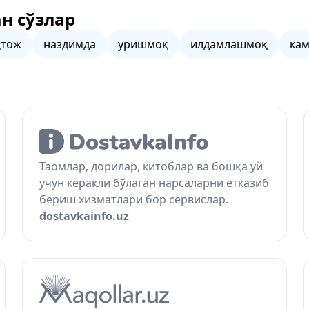
н сўзлар
ҳтож
наздимда
уришмоқ
илдамлашмоқ
ка
Таомлар, дорилар, китоблар ва бошқа уй
учун керакли бўлаган нарсаларни етказиб
бериш хизматлари бор сервислар.
dostavkainfo.uz