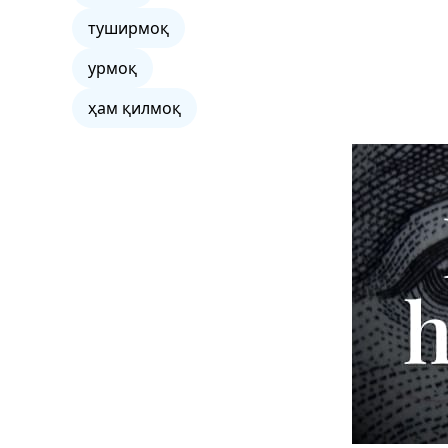
туширмоқ
урмоқ
ҳам қилмоқ