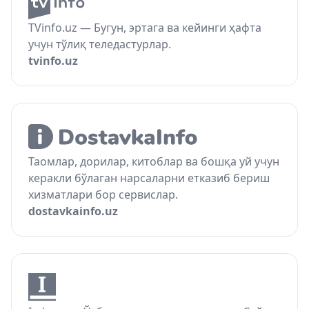
TVinfo.uz — Бугун, эртага ва кейинги ҳафта
учун тўлиқ теледастурлар.
tvinfo.uz
Таомлар, дорилар, китоблар ва бошқа уй учун
керакли бўлаган нарсаларни етказиб бериш
хизматлари бор сервислар.
dostavkainfo.uz