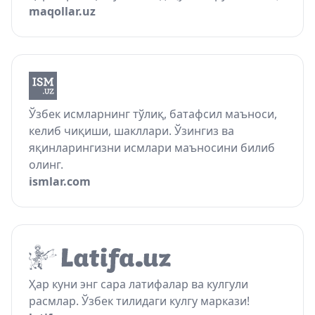
maqollar.uz
Ўзбек исмларнинг тўлиқ, батафсил маъноси,
келиб чиқиши, шакллари. Ўзингиз ва
яқинларингизни исмлари маъносини билиб
олинг.
ismlar.com
Ҳар куни энг сара латифалар ва кулгули
расмлар. Ўзбек тилидаги кулгу маркази!