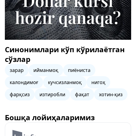
Синонимлари кўп кўрилаётган
сўзлар
зарар
ийманмоқ
пиёниста
калондимоғ
кучсизланмоқ
нигоҳ
фарқсиз
изтиробли
фақат
хотин-қиз
Бошқа лойиҳаларимиз