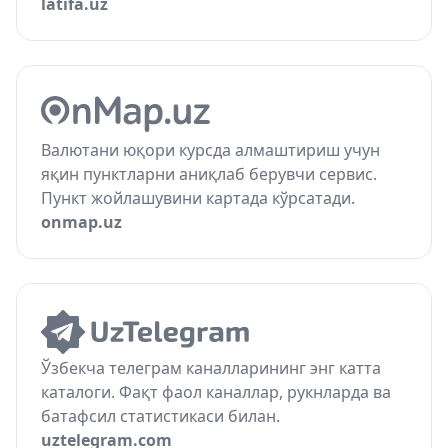
latifa.uz
Валютани юқори курсда алмаштириш учун
яқин пунктларни аниқлаб берувчи сервис.
Пункт жойлашувини картада кўрсатади.
onmap.uz
Ўзбекча телеграм каналларининг энг катта
каталоги. Фақт фаол каналлар, рукнларда ва
батафсил статистикаси билан.
uztelegram.com