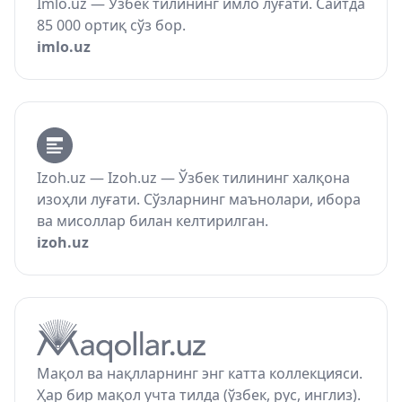
Imlo.uz — Ўзбек тилининг имло луғати. Сайтда
85 000 ортиқ сўз бор.
imlo.uz
Izoh.uz — Izoh.uz — Ўзбек тилининг халқона
изоҳли луғати. Сўзларнинг маънолари, ибора
ва мисоллар билан келтирилган.
izoh.uz
Мақол ва нақлларнинг энг катта коллекцияси.
Ҳар бир мақол учта тилда (ўзбек, рус, инглиз).