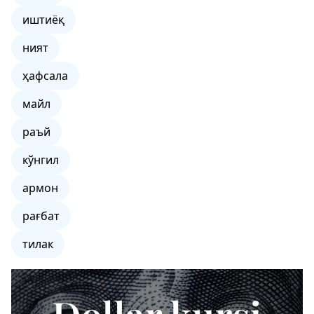
иштиёқ
ният
ҳафсала
майл
раъй
кўнгил
армон
рағбат
тилак