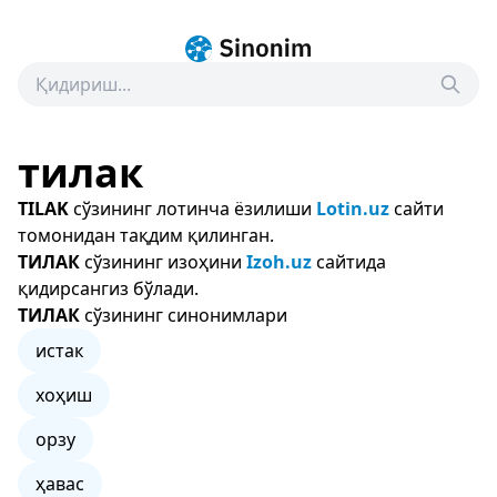
тилак
TILAK
сўзининг лотинча ёзилиши
Lotin.uz
сайти
томонидан тақдим қилинган.
ТИЛАК
сўзининг изоҳини
Izoh.uz
сайтида
қидирсангиз бўлади.
ТИЛАК
сўзининг синонимлари
истак
хоҳиш
орзу
ҳавас