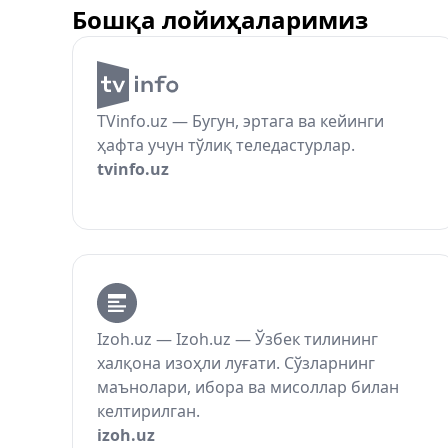
Бошқа лойиҳаларимиз
TVinfo.uz — Бугун, эртага ва кейинги
ҳафта учун тўлиқ теледастурлар.
tvinfo.uz
Izoh.uz — Izoh.uz — Ўзбек тилининг
халқона изоҳли луғати. Сўзларнинг
маънолари, ибора ва мисоллар билан
келтирилган.
izoh.uz