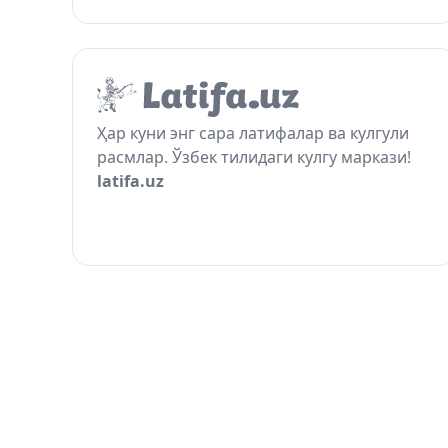
Ҳар куни энг сара латифалар ва кулгули
расмлар. Ўзбек тилидаги кулгу маркази!
latifa.uz