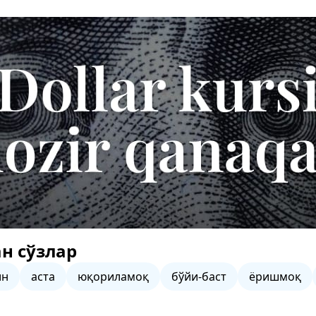
н сўзлар
ин
аста
юқориламоқ
бўйи-баст
ёришмоқ