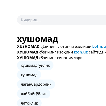
хушомад
XUSHOMAD
сўзининг лотинча ёзилиши
Lotin.u
ХУШОМАД
сўзининг изоҳини
Izoh.uz
сайтида 
ХУШОМАД
сўзининг синонимлари
хушомадгўйлик
хушомад
лаганбардорлик
лаббайгўйлик
ялтоқлик