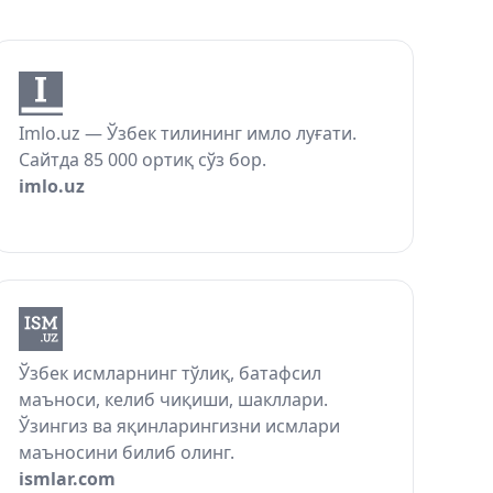
Imlo.uz — Ўзбек тилининг имло луғати.
Сайтда 85 000 ортиқ сўз бор.
imlo.uz
Ўзбек исмларнинг тўлиқ, батафсил
маъноси, келиб чиқиши, шакллари.
Ўзингиз ва яқинларингизни исмлари
маъносини билиб олинг.
ismlar.com