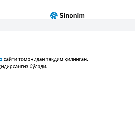
z
сайти томонидан тақдим қилинган.
қидирсангиз бўлади.