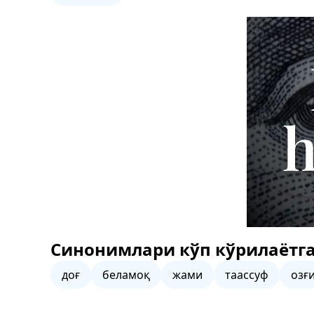
Синонимлари кўп кўрилаётга
доғ
беламоқ
жами
таассуф
озғ