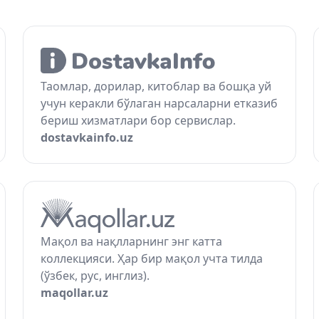
Таомлар, дорилар, китоблар ва бошқа уй
учун керакли бўлаган нарсаларни етказиб
бериш хизматлари бор сервислар.
dostavkainfo.uz
Мақол ва нақлларнинг энг катта
коллекцияси. Ҳар бир мақол учта тилда
(ўзбек, рус, инглиз).
maqollar.uz