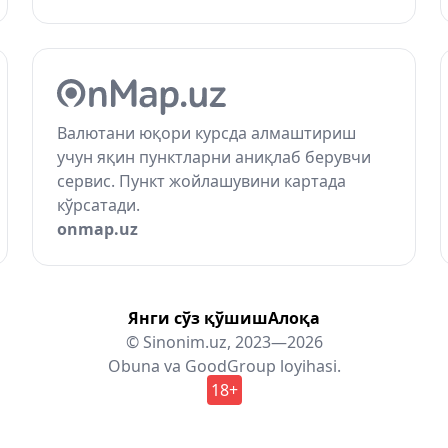
Валютани юқори курсда алмаштириш
учун яқин пунктларни аниқлаб берувчи
сервис. Пункт жойлашувини картада
кўрсатади.
onmap.uz
Янги сўз қўшиш
Алоқа
© Sinonim.uz, 2023—2026
Obuna
va
GoodGroup
loyihasi.
18+