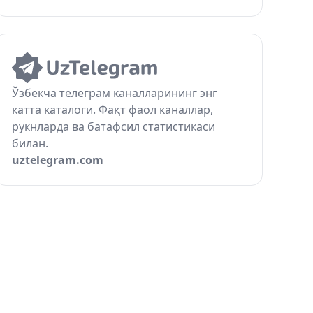
Ўзбекча телеграм каналларининг энг
катта каталоги. Фақт фаол каналлар,
рукнларда ва батафсил статистикаси
билан.
uztelegram.com