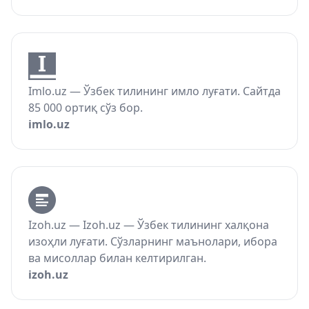
Imlo.uz — Ўзбек тилининг имло луғати. Сайтда
85 000 ортиқ сўз бор.
imlo.uz
Izoh.uz — Izoh.uz — Ўзбек тилининг халқона
изоҳли луғати. Сўзларнинг маънолари, ибора
ва мисоллар билан келтирилган.
izoh.uz