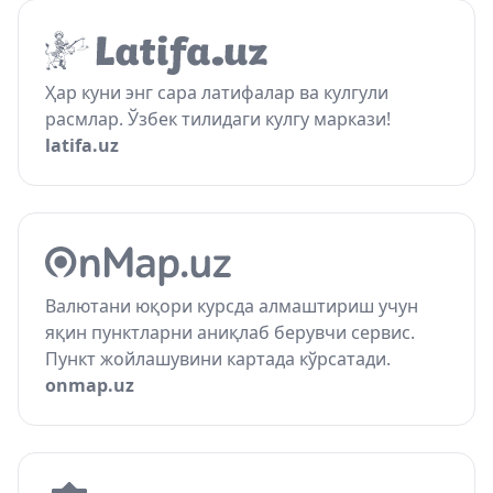
Ҳар куни энг сара латифалар ва кулгули
расмлар. Ўзбек тилидаги кулгу маркази!
latifa.uz
Валютани юқори курсда алмаштириш учун
яқин пунктларни аниқлаб берувчи сервис.
Пункт жойлашувини картада кўрсатади.
onmap.uz