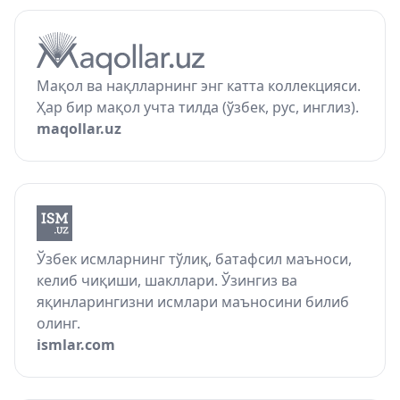
Мақол ва нақлларнинг энг катта коллекцияси.
Ҳар бир мақол учта тилда (ўзбек, рус, инглиз).
maqollar.uz
Ўзбек исмларнинг тўлиқ, батафсил маъноси,
келиб чиқиши, шакллари. Ўзингиз ва
яқинларингизни исмлари маъносини билиб
олинг.
ismlar.com