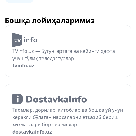
Бошқа лойиҳаларимиз
TVinfo.uz — Бугун, эртага ва кейинги ҳафта
учун тўлиқ теледастурлар.
tvinfo.uz
Таомлар, дорилар, китоблар ва бошқа уй учун
керакли бўлаган нарсаларни етказиб бериш
хизматлари бор сервислар.
dostavkainfo.uz