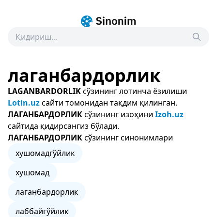
лаганбардорлик
LAGANBARDORLIK
сўзининг лотинча ёзилиши
Lotin.uz
сайти томонидан тақдим қилинган.
ЛАГАНБАРДОРЛИК
сўзининг изоҳини
Izoh.uz
сайтида қидирсангиз бўлади.
ЛАГАНБАРДОРЛИК
сўзининг синонимлари
хушомадгўйлик
хушомад
лаганбардорлик
лаббайгўйлик