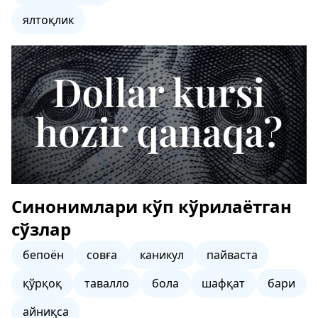
ялтоқлик
Синонимлари кўп кўрилаётган
сўзлар
бепоён
совға
каникул
пайваста
қўрқоқ
тавалло
бола
шафқат
бари
айниқса