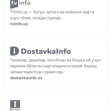
TVinfo.uz — Бугун, эртага ва кейинги ҳафта
учун тўлиқ теледастурлар.
tvinfo.uz
Таомлар, дорилар, китоблар ва бошқа уй учун
керакли бўлаган нарсаларни етказиб бериш
хизматлари бор сервислар.
dostavkainfo.uz