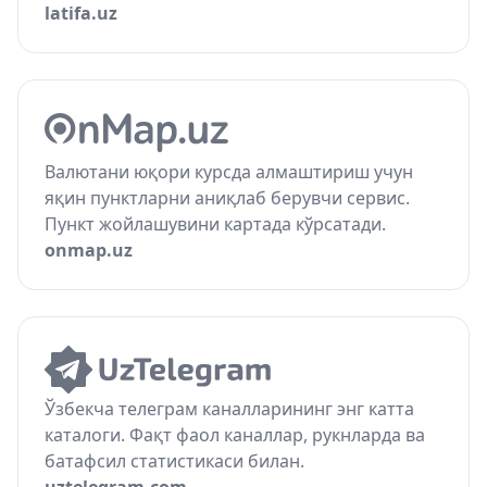
latifa.uz
Валютани юқори курсда алмаштириш учун
яқин пунктларни аниқлаб берувчи сервис.
Пункт жойлашувини картада кўрсатади.
onmap.uz
Ўзбекча телеграм каналларининг энг катта
каталоги. Фақт фаол каналлар, рукнларда ва
батафсил статистикаси билан.