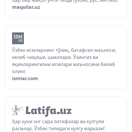
Ҳар бир мақол учта тилда (ўзбек, рус, инглиз).
maqollar.uz
Ўзбек исмларнинг тўлиқ, батафсил маъноси,
келиб чиқиши, шакллари. Ўзингиз ва
яқинларингизни исмлари маъносини билиб
олинг.
ismlar.com
Ҳар куни энг сара латифалар ва кулгули
расмлар. Ўзбек тилидаги кулгу маркази!