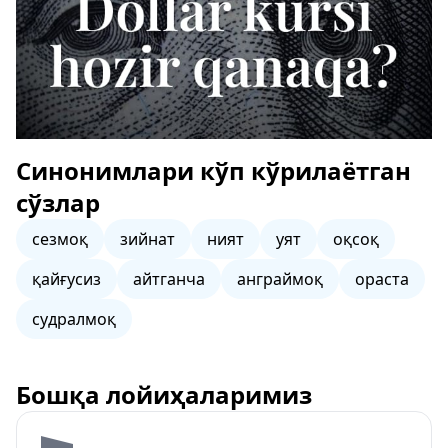
Синонимлари кўп кўрилаётган
сўзлар
сезмоқ
зийнат
ният
уят
оқсоқ
қайғусиз
айтганча
анграймоқ
ораста
судралмоқ
Бошқа лойиҳаларимиз