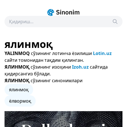
ялинмоқ
YALINMOQ
сўзининг лотинча ёзилиши
Lotin.uz
сайти томонидан тақдим қилинган.
ЯЛИНМОҚ
сўзининг изоҳини
Izoh.uz
сайтида
қидирсангиз бўлади.
ЯЛИНМОҚ
сўзининг синонимлари
ялинмоқ
ёлвормоқ