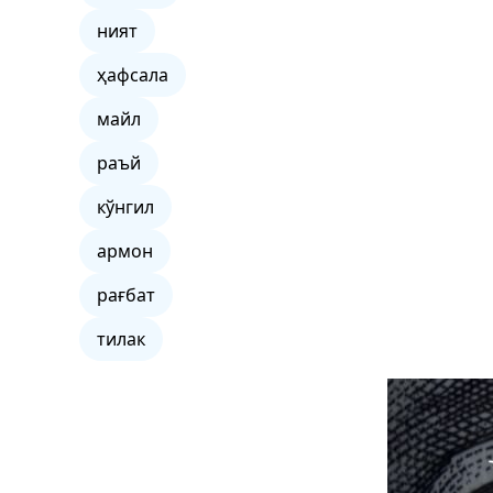
ният
ҳафсала
майл
раъй
кўнгил
армон
рағбат
тилак