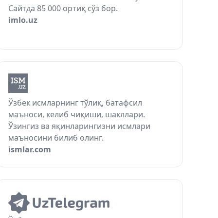
Сайтда 85 000 ортиқ сўз бор.
imlo.uz
Ўзбек исмларнинг тўлиқ, батафсил
маъноси, келиб чиқиши, шакллари.
Ўзингиз ва яқинларингизни исмлари
маъносини билиб олинг.
ismlar.com