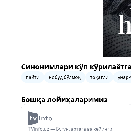
Синонимлари кўп кўрилаётга
пайти
нобуд бўлмоқ
тоқатли
унар-
Бошқа лойиҳаларимиз
TVinfo.uz — Бугун, эртага ва кейинги