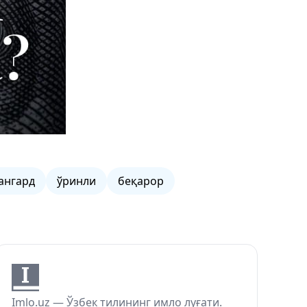
ангард
ўринли
беқарор
Imlo.uz — Ўзбек тилининг имло луғати.