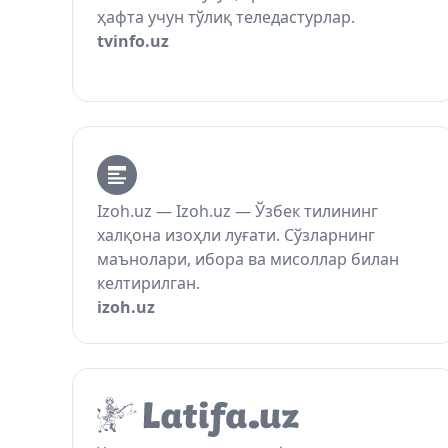
ҳафта учун тўлиқ теледастурлар.
tvinfo.uz
Izoh.uz — Izoh.uz — Ўзбек тилининг
халқона изоҳли луғати. Сўзларнинг
маънолари, ибора ва мисоллар билан
келтирилган.
izoh.uz