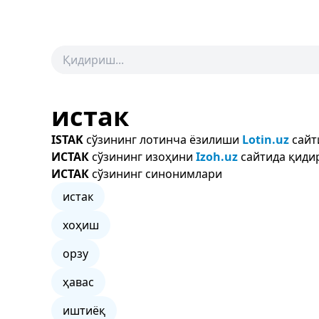
истак
ISTAK
сўзининг лотинча ёзилиши
Lotin.uz
сайт
ИСТАК
сўзининг изоҳини
Izoh.uz
сайтида қидир
ИСТАК
сўзининг синонимлари
истак
хоҳиш
орзу
ҳавас
иштиёқ