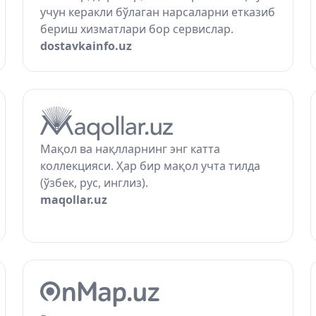
учун керакли бўлаган нарсаларни етказиб
бериш хизматлари бор сервислар.
dostavkainfo.uz
Мақол ва нақлларнинг энг катта
коллекцияси. Ҳар бир мақол учта тилда
(ўзбек, рус, инглиз).
maqollar.uz