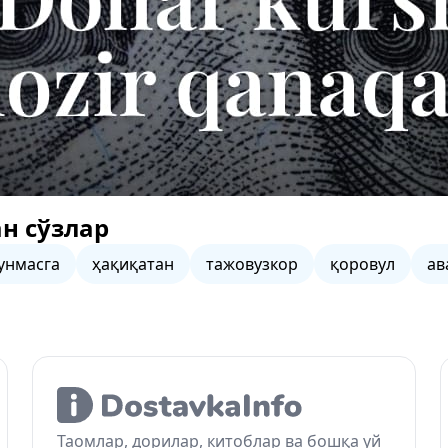
н сўзлар
унмасга
ҳақиқатан
тажовузкор
қоровул
ав
Таомлар, дорилар, китоблар ва бошқа уй