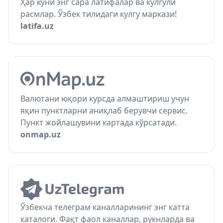
Ҳар куни энг сара латифалар ва кулгули
расмлар. Ўзбек тилидаги кулгу маркази!
latifa.uz
Валютани юқори курсда алмаштириш учун
яқин пунктларни аниқлаб берувчи сервис.
Пункт жойлашувини картада кўрсатади.
onmap.uz
Ўзбекча телеграм каналларининг энг катта
каталоги. Фақт фаол каналлар, рукнларда ва