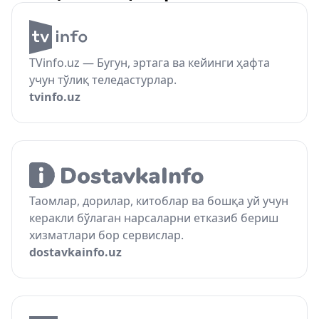
TVinfo.uz — Бугун, эртага ва кейинги ҳафта
учун тўлиқ теледастурлар.
tvinfo.uz
Таомлар, дорилар, китоблар ва бошқа уй учун
керакли бўлаган нарсаларни етказиб бериш
хизматлари бор сервислар.
dostavkainfo.uz