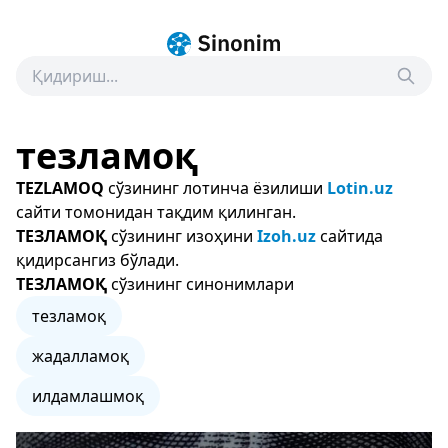
тезламоқ
TEZLAMOQ
сўзининг лотинча ёзилиши
Lotin.uz
сайти томонидан тақдим қилинган.
ТЕЗЛАМОҚ
сўзининг изоҳини
Izoh.uz
сайтида
қидирсангиз бўлади.
ТЕЗЛАМОҚ
сўзининг синонимлари
тезламоқ
жадалламоқ
илдамлашмоқ