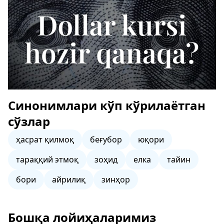
Синонимлари кўп кўрилаётган
сўзлар
ҳасрат қилмоқ
беғубор
юқори
тараққий этмоқ
зоҳид
елка
тайин
бори
айрилиқ
зинҳор
Бошқа лойиҳаларимиз