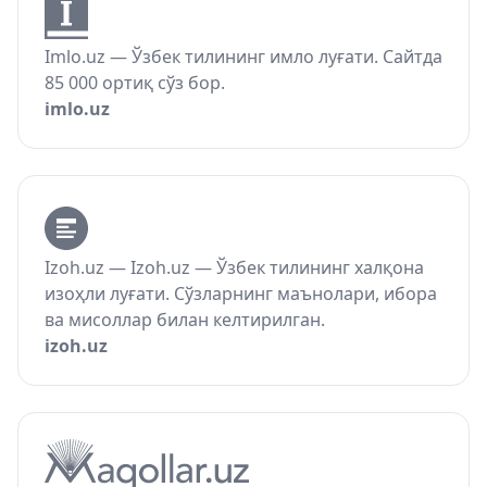
Imlo.uz — Ўзбек тилининг имло луғати. Сайтда
85 000 ортиқ сўз бор.
imlo.uz
Izoh.uz — Izoh.uz — Ўзбек тилининг халқона
изоҳли луғати. Сўзларнинг маънолари, ибора
ва мисоллар билан келтирилган.
izoh.uz