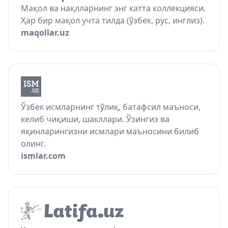
Мақол ва нақлларнинг энг катта коллекцияси.
Ҳар бир мақол учта тилда (ўзбек, рус, инглиз).
maqollar.uz
Ўзбек исмларнинг тўлиқ, батафсил маъноси,
келиб чиқиши, шакллари. Ўзингиз ва
яқинларингизни исмлари маъносини билиб
олинг.
ismlar.com