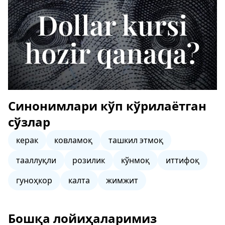
Синонимлари кўп кўрилаётган
сўзлар
керак
ковламоқ
ташкил этмоқ
тааллуқли
розилик
кўнмоқ
иттифоқ
гуноҳкор
калта
жимжит
Бошқа лойиҳаларимиз