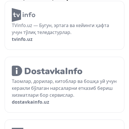
TVinfo.uz — Бугун, эртага ва кейинги ҳафта
учун тўлиқ теледастурлар.
tvinfo.uz
Таомлар, дорилар, китоблар ва бошқа уй учун
керакли бўлаган нарсаларни етказиб бериш
хизматлари бор сервислар.
dostavkainfo.uz