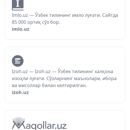
Imlo.uz — Ўзбек тилининг имло луғати. Сайтда
85 000 ортиқ сўз бор.
imlo.uz
Izoh.uz — Izoh.uz — Ўзбек тилининг халқона
изоҳли луғати. Сўзларнинг маънолари, ибора
ва мисоллар билан келтирилган.
izoh.uz