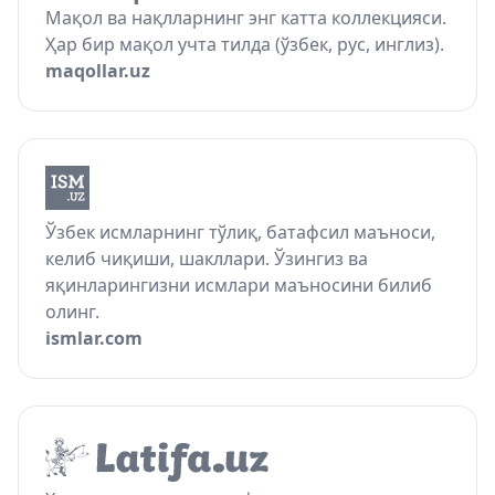
Мақол ва нақлларнинг энг катта коллекцияси.
Ҳар бир мақол учта тилда (ўзбек, рус, инглиз).
maqollar.uz
Ўзбек исмларнинг тўлиқ, батафсил маъноси,
келиб чиқиши, шакллари. Ўзингиз ва
яқинларингизни исмлари маъносини билиб
олинг.
ismlar.com