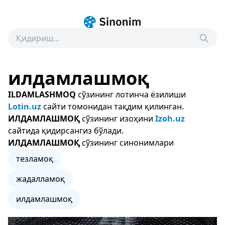
илдамлашмоқ
ILDAMLASHMOQ
сўзининг лотинча ёзилиши
Lotin.uz
сайти томонидан тақдим қилинган.
ИЛДАМЛАШМОҚ
сўзининг изоҳини
Izoh.uz
сайтида қидирсангиз бўлади.
ИЛДАМЛАШМОҚ
сўзининг синонимлари
тезламоқ
жадалламоқ
илдамлашмоқ