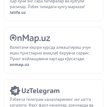
Ҳар куни энг сара латифалар ва кулгули
расмлар. Ўзбек тилидаги кулгу маркази!
latifa.uz
Валютани юқори курсда алмаштириш учун
яқин пунктларни аниқлаб берувчи сервис.
Пункт жойлашувини картада кўрсатади.
onmap.uz
Ўзбекча телеграм каналларининг энг катта
каталоги. Фақт фаол каналлар, рукнларда ва