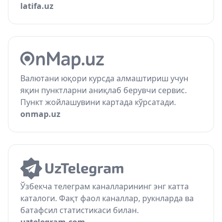
latifa.uz
Валютани юқори курсда алмаштириш учун
яқин пунктларни аниқлаб берувчи сервис.
Пункт жойлашувини картада кўрсатади.
onmap.uz
Ўзбекча телеграм каналларининг энг катта
каталоги. Фақт фаол каналлар, рукнларда ва
батафсил статистикаси билан.