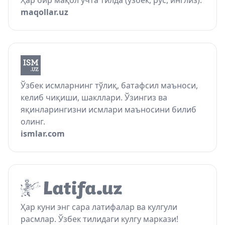
Ҳар бир мақол учта тилда (ўзбек, рус, инглиз).
maqollar.uz
Ўзбек исмларнинг тўлиқ, батафсил маъноси,
келиб чиқиши, шакллари. Ўзингиз ва
яқинларингизни исмлари маъносини билиб
олинг.
ismlar.com
Ҳар куни энг сара латифалар ва кулгули
расмлар. Ўзбек тилидаги кулгу маркази!