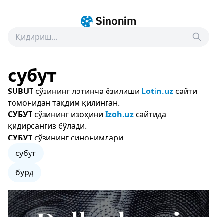
субут
SUBUT
сўзининг лотинча ёзилиши
Lotin.uz
сайти
томонидан тақдим қилинган.
СУБУТ
сўзининг изоҳини
Izoh.uz
сайтида
қидирсангиз бўлади.
СУБУТ
сўзининг синонимлари
субут
бурд