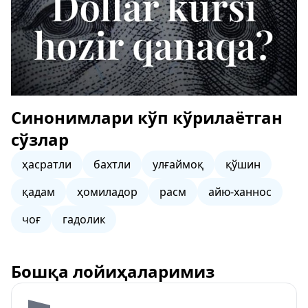
Синонимлари кўп кўрилаётган
сўзлар
ҳасратли
бахтли
улғаймоқ
қўшин
қадам
ҳомиладор
расм
айю-ханнос
чоғ
гадолик
Бошқа лойиҳаларимиз