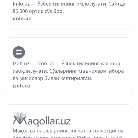
Imlo.uz — Ўзбек тилининг имло луғати. Сайтда
85 000 ортиқ сўз бор.
imlo.uz
Izoh.uz — Izoh.uz — Ўзбек тилининг халқона
изоҳли луғати. Сўзларнинг маънолари, ибора
ва мисоллар билан келтирилган.
izoh.uz
Мақол ва нақлларнинг энг катта коллекцияси.