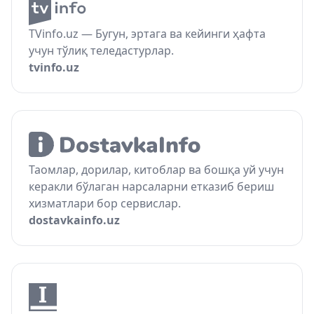
TVinfo.uz — Бугун, эртага ва кейинги ҳафта
учун тўлиқ теледастурлар.
tvinfo.uz
Таомлар, дорилар, китоблар ва бошқа уй учун
керакли бўлаган нарсаларни етказиб бериш
хизматлари бор сервислар.
dostavkainfo.uz