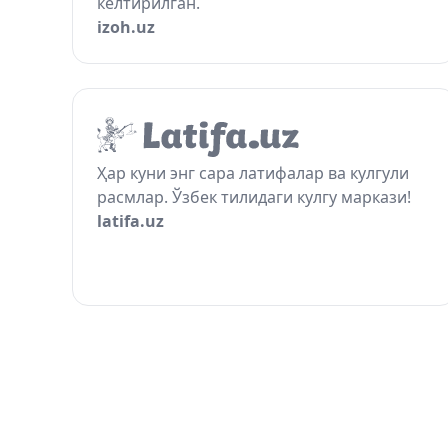
келтирилган.
izoh.uz
Ҳар куни энг сара латифалар ва кулгули
расмлар. Ўзбек тилидаги кулгу маркази!
latifa.uz