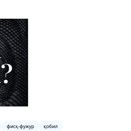
фисқ-фужур
қобил