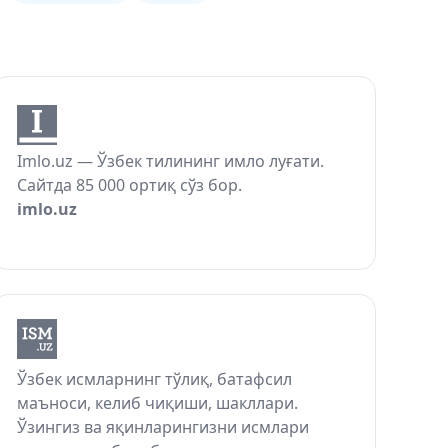
Imlo.uz — Ўзбек тилининг имло луғати.
Сайтда 85 000 ортиқ сўз бор.
imlo.uz
Ўзбек исмларнинг тўлиқ, батафсил
маъноси, келиб чиқиши, шакллари.
Ўзингиз ва яқинларингизни исмлари