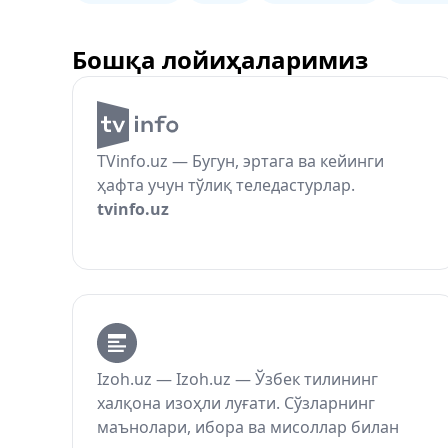
Бошқа лойиҳаларимиз
TVinfo.uz — Бугун, эртага ва кейинги
ҳафта учун тўлиқ теледастурлар.
tvinfo.uz
Izoh.uz — Izoh.uz — Ўзбек тилининг
халқона изоҳли луғати. Сўзларнинг
маънолари, ибора ва мисоллар билан