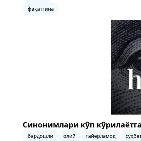
фақатгина
Синонимлари кўп кўрилаётга
бардошли
олий
тайёрламоқ
суҳба