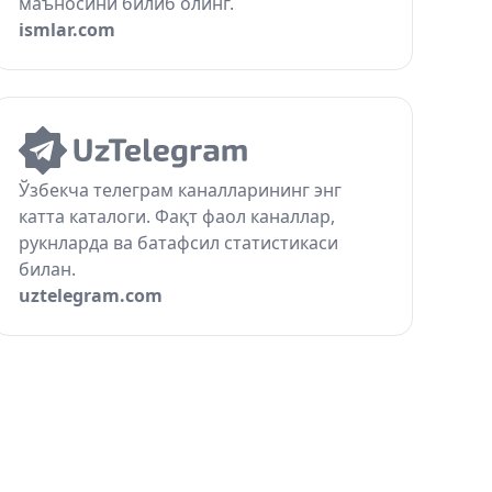
маъносини билиб олинг.
ismlar.com
Ўзбекча телеграм каналларининг энг
катта каталоги. Фақт фаол каналлар,
рукнларда ва батафсил статистикаси
билан.
uztelegram.com