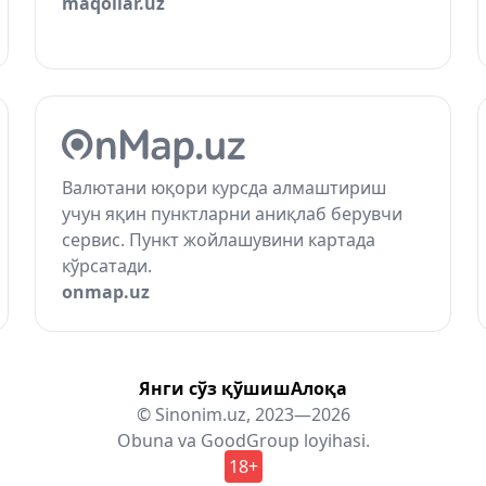
maqollar.uz
Валютани юқори курсда алмаштириш
учун яқин пунктларни аниқлаб берувчи
сервис. Пункт жойлашувини картада
кўрсатади.
onmap.uz
Янги сўз қўшиш
Алоқа
© Sinonim.uz, 2023—2026
Obuna
va
GoodGroup
loyihasi.
18+