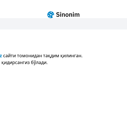
z
сайти томонидан тақдим қилинган.
 қидирсангиз бўлади.