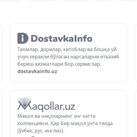
Таомлар, дорилар, китоблар ва бошқа уй
учун керакли бўлаган нарсаларни етказиб
бериш хизматлари бор сервислар.
dostavkainfo.uz
Мақол ва нақлларнинг энг катта
коллекцияси. Ҳар бир мақол учта тилда
(ўзбек, рус, инглиз).