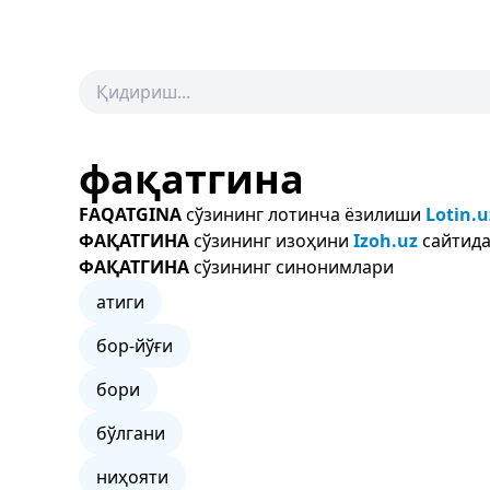
фақатгина
FAQATGINA
сўзининг лотинча ёзилиши
Lotin.u
ФАҚАТГИНА
сўзининг изоҳини
Izoh.uz
сайтида
ФАҚАТГИНА
сўзининг синонимлари
атиги
бор-йўғи
бори
бўлгани
ниҳояти