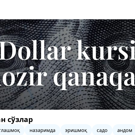
н сўзлар
тлашмоқ
назаримда
эришмоқ
садо
андом