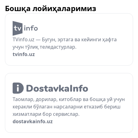
Бошқа лойиҳаларимиз
TVinfo.uz — Бугун, эртага ва кейинги ҳафта
учун тўлиқ теледастурлар.
tvinfo.uz
Таомлар, дорилар, китоблар ва бошқа уй учун
керакли бўлаган нарсаларни етказиб бериш
хизматлари бор сервислар.
dostavkainfo.uz