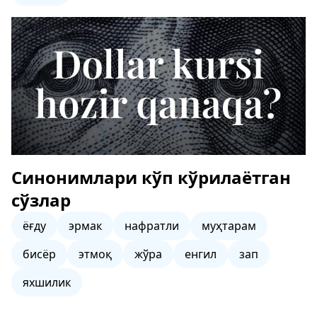
Синонимлари кўп кўрилаётган
сўзлар
ёғду
эрмак
нафратли
муҳтарам
бисёр
этмоқ
жўра
енгил
зап
яхшилик