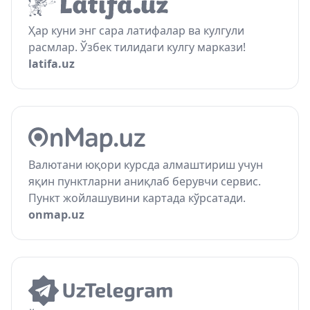
Ҳар куни энг сара латифалар ва кулгули
расмлар. Ўзбек тилидаги кулгу маркази!
latifa.uz
Валютани юқори курсда алмаштириш учун
яқин пунктларни аниқлаб берувчи сервис.
Пункт жойлашувини картада кўрсатади.
onmap.uz