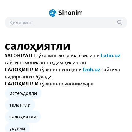
салоҳиятли
SALOHIYATLI
сўзининг лотинча ёзилиши
Lotin.uz
сайти томонидан тақдим қилинган.
САЛОҲИЯТЛИ
сўзининг изоҳини
Izoh.uz
сайтида
қидирсангиз бўлади.
САЛОҲИЯТЛИ
сўзининг синонимлари
истеъдодли
талантли
салоҳиятли
уқувли