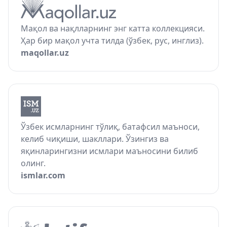
Мақол ва нақлларнинг энг катта коллекцияси.
Ҳар бир мақол учта тилда (ўзбек, рус, инглиз).
maqollar.uz
Ўзбек исмларнинг тўлиқ, батафсил маъноси,
келиб чиқиши, шакллари. Ўзингиз ва
яқинларингизни исмлари маъносини билиб
олинг.
ismlar.com