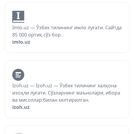
Imlo.uz — Ўзбек тилининг имло луғати. Сайтда
85 000 ортиқ сўз бор.
imlo.uz
Izoh.uz — Izoh.uz — Ўзбек тилининг халқона
изоҳли луғати. Сўзларнинг маънолари, ибора
ва мисоллар билан келтирилган.
izoh.uz