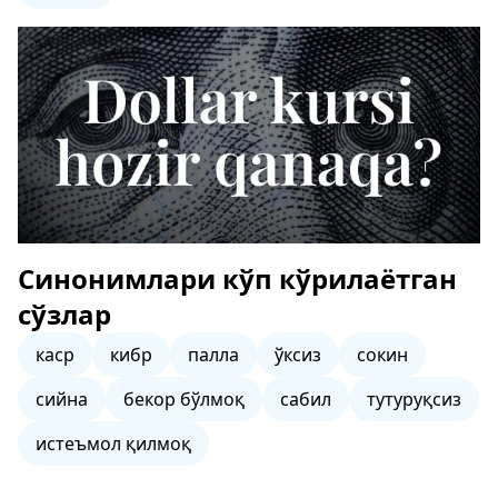
Синонимлари кўп кўрилаётган
сўзлар
каср
кибр
палла
ўксиз
сокин
сийна
бекор бўлмоқ
сабил
тутуруқсиз
истеъмол қилмоқ