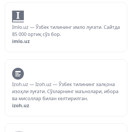
Imlo.uz — Ўзбек тилининг имло луғати. Сайтда
85 000 ортиқ сўз бор.
imlo.uz
Izoh.uz — Izoh.uz — Ўзбек тилининг халқона
изоҳли луғати. Сўзларнинг маънолари, ибора
ва мисоллар билан келтирилган.
izoh.uz