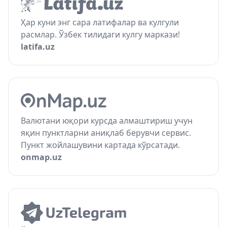
Ҳар куни энг сара латифалар ва кулгули
расмлар. Ўзбек тилидаги кулгу маркази!
latifa.uz
Валютани юқори курсда алмаштириш учун
яқин пунктларни аниқлаб берувчи сервис.
Пункт жойлашувини картада кўрсатади.
onmap.uz