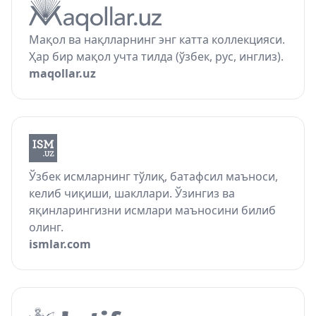
Мақол ва нақлларнинг энг катта коллекцияси.
Ҳар бир мақол учта тилда (ўзбек, рус, инглиз).
maqollar.uz
Ўзбек исмларнинг тўлиқ, батафсил маъноси,
келиб чиқиши, шакллари. Ўзингиз ва
яқинларингизни исмлари маъносини билиб
олинг.
ismlar.com