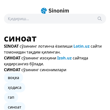
синоат
SINOAT
сўзининг лотинча ёзилиши
Lotin.uz
сайти
томонидан тақдим қилинган.
СИНОАТ
сўзининг изоҳини
Izoh.uz
сайтида
қидирсангиз бўлади.
СИНОАТ
сўзининг синонимлари
воқеа
ҳодиса
гап
синоат