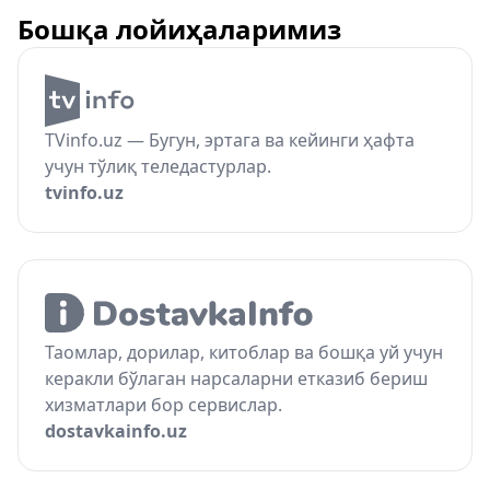
Бошқа лойиҳаларимиз
TVinfo.uz — Бугун, эртага ва кейинги ҳафта
учун тўлиқ теледастурлар.
tvinfo.uz
Таомлар, дорилар, китоблар ва бошқа уй учун
керакли бўлаган нарсаларни етказиб бериш
хизматлари бор сервислар.
dostavkainfo.uz