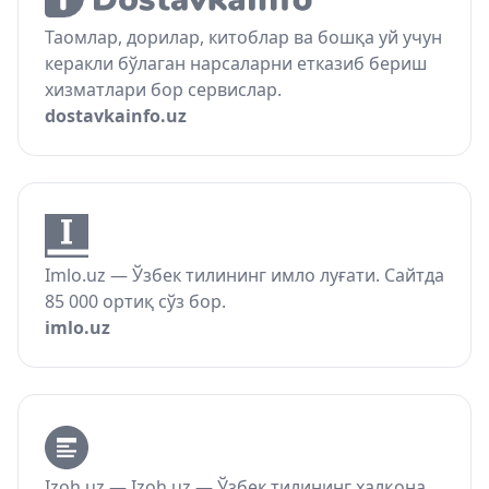
Таомлар, дорилар, китоблар ва бошқа уй учун
керакли бўлаган нарсаларни етказиб бериш
хизматлари бор сервислар.
dostavkainfo.uz
Imlo.uz — Ўзбек тилининг имло луғати. Сайтда
85 000 ортиқ сўз бор.
imlo.uz
Izoh.uz — Izoh.uz — Ўзбек тилининг халқона