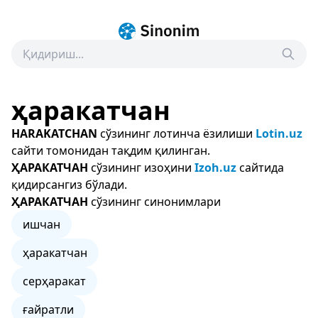
ҳаракатчан
HARAKATCHAN
сўзининг лотинча ёзилиши
Lotin.uz
сайти томонидан тақдим қилинган.
ҲАРАКАТЧАН
сўзининг изоҳини
Izoh.uz
сайтида
қидирсангиз бўлади.
ҲАРАКАТЧАН
сўзининг синонимлари
ишчан
ҳаракатчан
серҳаракат
ғайратли