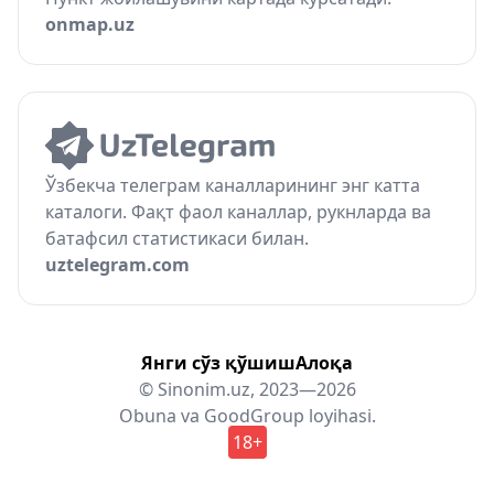
onmap.uz
Ўзбекча телеграм каналларининг энг катта
каталоги. Фақт фаол каналлар, рукнларда ва
батафсил статистикаси билан.
uztelegram.com
Янги сўз қўшиш
Алоқа
© Sinonim.uz, 2023—2026
Obuna
va
GoodGroup
loyihasi.
18+