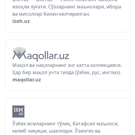
изоҳли луғати. Сўзларнинг маънолари, ибора
ва мисоллар билан келтирилган.
izoh.uz
Мақол ва нақлларнинг энг катта коллекцияси.
Ҳар бир мақол учта тилда (ўзбек, рус, инглиз).
maqollar.uz
Ўзбек исмларнинг тўлиқ, батафсил маъноси,
келиб чиқиши, шакллари. Ўзингиз ва