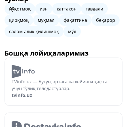
йўқотмоқ
изн
каттакон
гавдали
қирқмоқ
муҳмал
фақатгина
беқарор
салом-алик қилишмоқ
мўл
Бошқа лойиҳаларимиз
TVinfo.uz — Бугун, эртага ва кейинги ҳафта
учун тўлиқ теледастурлар.
tvinfo.uz