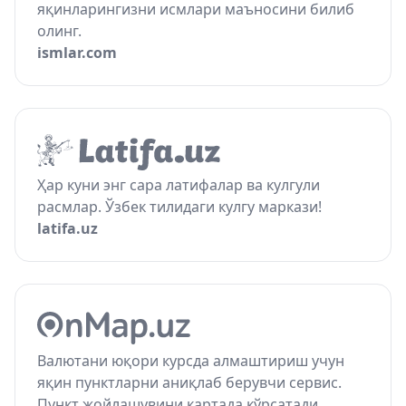
яқинларингизни исмлари маъносини билиб
олинг.
ismlar.com
Ҳар куни энг сара латифалар ва кулгули
расмлар. Ўзбек тилидаги кулгу маркази!
latifa.uz
Валютани юқори курсда алмаштириш учун
яқин пунктларни аниқлаб берувчи сервис.
Пункт жойлашувини картада кўрсатади.