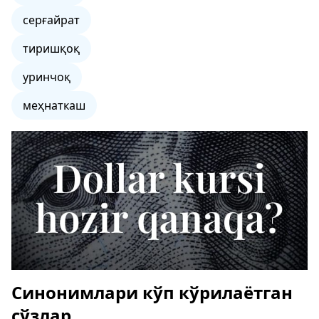
серғайрат
тиришқоқ
уринчоқ
меҳнаткаш
Синонимлари кўп кўрилаётган
сўзлар