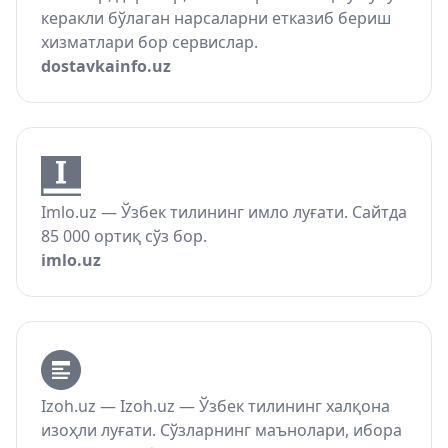
керакли бўлаган нарсаларни етказиб бериш
хизматлари бор сервислар.
dostavkainfo.uz
Imlo.uz — Ўзбек тилининг имло луғати. Сайтда
85 000 ортиқ сўз бор.
imlo.uz
Izoh.uz — Izoh.uz — Ўзбек тилининг халқона
изоҳли луғати. Сўзларнинг маънолари, ибора