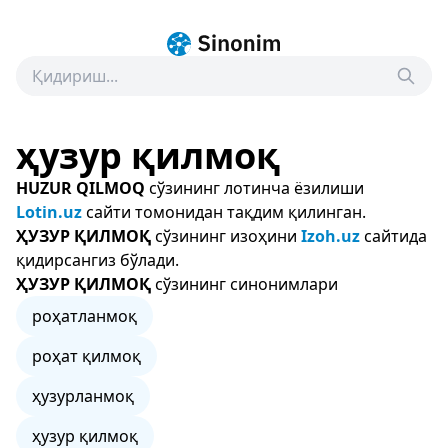
ҳузур қилмоқ
HUZUR QILMOQ
сўзининг лотинча ёзилиши
Lotin.uz
сайти томонидан тақдим қилинган.
ҲУЗУР ҚИЛМОҚ
сўзининг изоҳини
Izoh.uz
сайтида
қидирсангиз бўлади.
ҲУЗУР ҚИЛМОҚ
сўзининг синонимлари
роҳатланмоқ
роҳат қилмоқ
ҳузурланмоқ
ҳузур қилмоқ