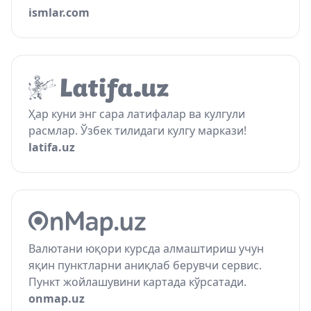
ismlar.com
Ҳар куни энг сара латифалар ва кулгули
расмлар. Ўзбек тилидаги кулгу маркази!
latifa.uz
Валютани юқори курсда алмаштириш учун
яқин пунктларни аниқлаб берувчи сервис.
Пункт жойлашувини картада кўрсатади.
onmap.uz