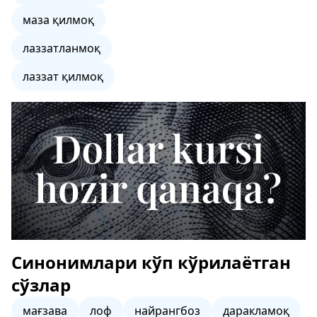
маза қилмоқ
лаззатланмоқ
лаззат қилмоқ
Синонимлари кўп кўрилаётган
сўзлар
мағзава
лоф
найрангбоз
даракламоқ