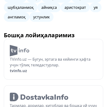
шубҳаланмоқ
айниқса
аристократ
уя
англамоқ
устунлик
Бошқа лойиҳаларимиз
TVinfo.uz — Бугун, эртага ва кейинги ҳафта
учун тўлиқ теледастурлар.
tvinfo.uz
Таомлар, дорилар, китоблар ва бошқа уй учун