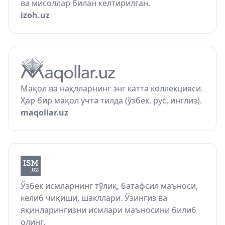
ва мисоллар билан келтирилган.
izoh.uz
Мақол ва нақлларнинг энг катта коллекцияси.
Ҳар бир мақол учта тилда (ўзбек, рус, инглиз).
maqollar.uz
Ўзбек исмларнинг тўлиқ, батафсил маъноси,
келиб чиқиши, шакллари. Ўзингиз ва
яқинларингизни исмлари маъносини билиб
олинг.