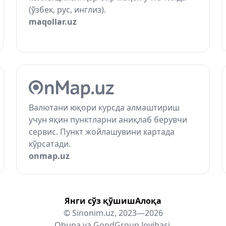
(ўзбек, рус, инглиз).
maqollar.uz
Валютани юқори курсда алмаштириш
учун яқин пунктларни аниқлаб берувчи
сервис. Пункт жойлашувини картада
кўрсатади.
onmap.uz
Янги сўз қўшиш
Алоқа
© Sinonim.uz, 2023—2026
Obuna
va
GoodGroup
loyihasi.