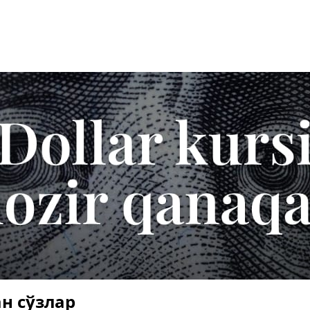
н сўзлар