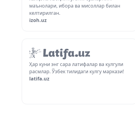
маънолари, ибора ва мисоллар билан
келтирилган.
izoh.uz
Ҳар куни энг сара латифалар ва кулгули
расмлар. Ўзбек тилидаги кулгу маркази!
latifa.uz