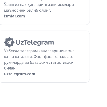
Ўзингиз ва яқинларингизни исмлари
маъносини билиб олинг.
ismlar.com
Ўзбекча телеграм каналларининг энг
катта каталоги. Фақт фаол каналлар,
рукнларда ва батафсил статистикаси
билан.
uztelegram.com