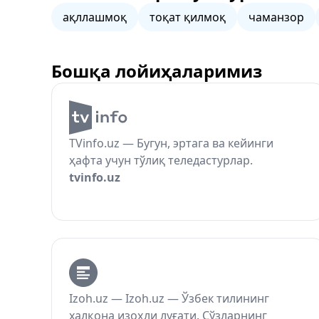
ақллашмоқ
тоқат қилмоқ
чаманзор
Бошқа лойиҳаларимиз
TVinfo.uz — Бугун, эртага ва кейинги
ҳафта учун тўлиқ теледастурлар.
tvinfo.uz
Izoh.uz — Izoh.uz — Ўзбек тилининг
халқона изоҳли луғати. Сўзларнинг