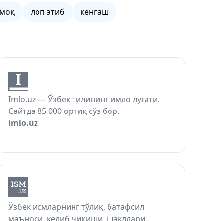
лмоқ
лоп этиб
кенгаш
Imlo.uz — Ўзбек тилининг имло луғати.
Сайтда 85 000 ортиқ сўз бор.
imlo.uz
Ўзбек исмларнинг тўлиқ, батафсил
маъноси, келиб чиқиши, шакллари.