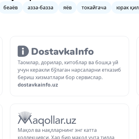
беаёв
азза-базза
яёв
токайгача
юрак қи
Таомлар, дорилар, китоблар ва бошқа уй
учун керакли бўлаган нарсаларни етказиб
бериш хизматлари бор сервислар.
dostavkainfo.uz
Мақол ва нақлларнинг энг катта
коллекцияси. Ҳар бир мақол учта тилда