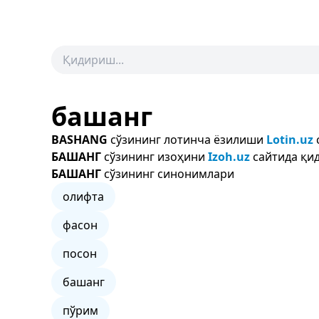
башанг
BASHANG
сўзининг лотинча ёзилиши
Lotin.uz
БАШАНГ
сўзининг изоҳини
Izoh.uz
сайтида қид
БАШАНГ
сўзининг синонимлари
олифта
фасон
посон
башанг
пўрим