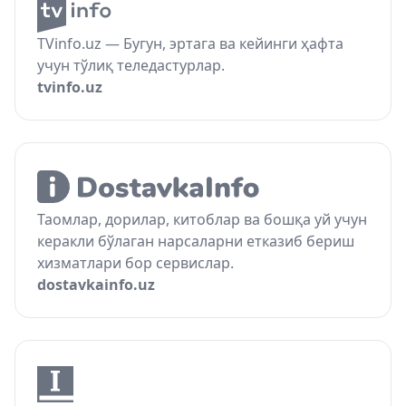
TVinfo.uz — Бугун, эртага ва кейинги ҳафта
учун тўлиқ теледастурлар.
tvinfo.uz
Таомлар, дорилар, китоблар ва бошқа уй учун
керакли бўлаган нарсаларни етказиб бериш
хизматлари бор сервислар.
dostavkainfo.uz