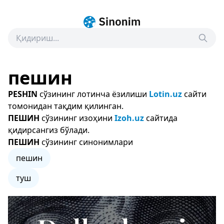
пешин
PESHIN
сўзининг лотинча ёзилиши
Lotin.uz
сайти
томонидан тақдим қилинган.
ПЕШИН
сўзининг изоҳини
Izoh.uz
сайтида
қидирсангиз бўлади.
ПЕШИН
сўзининг синонимлари
пешин
туш