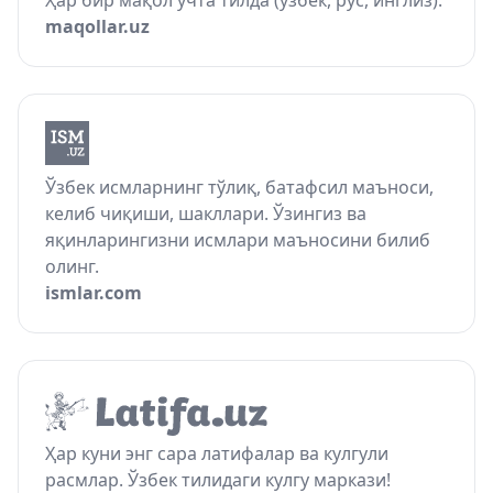
Ҳар бир мақол учта тилда (ўзбек, рус, инглиз).
maqollar.uz
Ўзбек исмларнинг тўлиқ, батафсил маъноси,
келиб чиқиши, шакллари. Ўзингиз ва
яқинларингизни исмлари маъносини билиб
олинг.
ismlar.com
Ҳар куни энг сара латифалар ва кулгули
расмлар. Ўзбек тилидаги кулгу маркази!