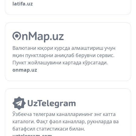
latifa.uz
Валютани юқори курсда алмаштириш учун
яқин пунктларни аниқлаб берувчи сервис.
Пункт жойлашувини картада кўрсатади.
onmap.uz
Ўзбекча телеграм каналларининг энг катта
каталоги. Фақт фаол каналлар, рукнларда ва
батафсил статистикаси билан.