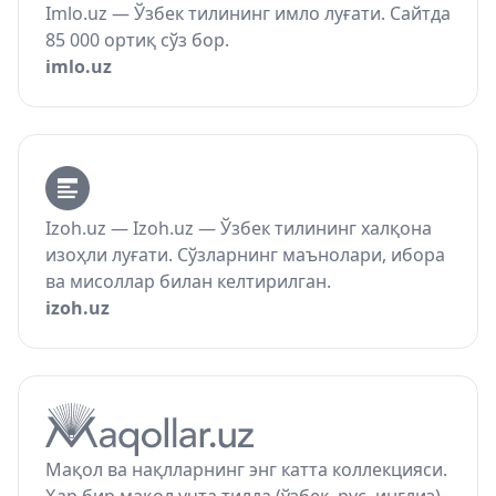
Imlo.uz — Ўзбек тилининг имло луғати. Сайтда
85 000 ортиқ сўз бор.
imlo.uz
Izoh.uz — Izoh.uz — Ўзбек тилининг халқона
изоҳли луғати. Сўзларнинг маънолари, ибора
ва мисоллар билан келтирилган.
izoh.uz
Мақол ва нақлларнинг энг катта коллекцияси.