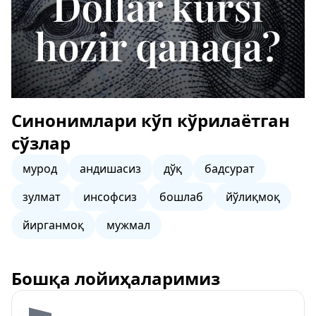
Синонимлари кўп кўрилаётган
сўзлар
мурод
андишасиз
дўқ
бадсурат
зулмат
инсофсиз
бошлаб
йўлиқмоқ
йирганмоқ
мужмал
Бошқа лойиҳаларимиз