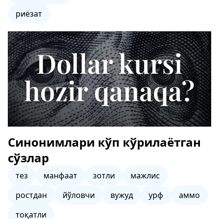
риёзат
Синонимлари кўп кўрилаётган
сўзлар
тез
манфаат
зотли
мажлис
ростдан
йўловчи
вужуд
урф
аммо
тоқатли