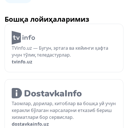
Бошқа лойиҳаларимиз
TVinfo.uz — Бугун, эртага ва кейинги ҳафта
учун тўлиқ теледастурлар.
tvinfo.uz
Таомлар, дорилар, китоблар ва бошқа уй учун
керакли бўлаган нарсаларни етказиб бериш
хизматлари бор сервислар.
dostavkainfo.uz