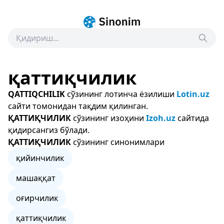
қаттиқчилик
QATTIQCHILIK
сўзининг лотинча ёзилиши
Lotin.uz
сайти томонидан тақдим қилинган.
ҚАТТИҚЧИЛИК
сўзининг изоҳини
Izoh.uz
сайтида
қидирсангиз бўлади.
ҚАТТИҚЧИЛИК
сўзининг синонимлари
қийинчилик
машаққат
оғирчилик
қаттиқчилик