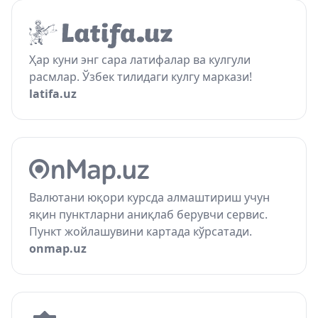
Ҳар куни энг сара латифалар ва кулгули
расмлар. Ўзбек тилидаги кулгу маркази!
latifa.uz
Валютани юқори курсда алмаштириш учун
яқин пунктларни аниқлаб берувчи сервис.
Пункт жойлашувини картада кўрсатади.
onmap.uz