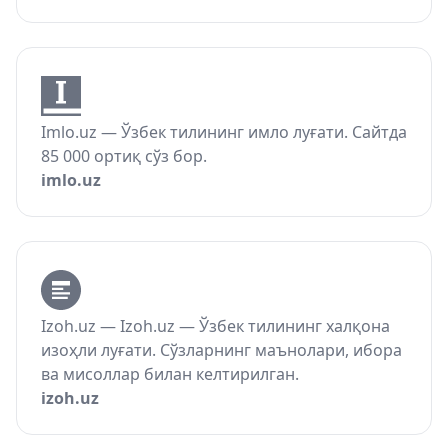
Imlo.uz — Ўзбек тилининг имло луғати. Сайтда
85 000 ортиқ сўз бор.
imlo.uz
Izoh.uz — Izoh.uz — Ўзбек тилининг халқона
изоҳли луғати. Сўзларнинг маънолари, ибора
ва мисоллар билан келтирилган.
izoh.uz