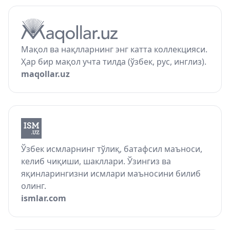
Мақол ва нақлларнинг энг катта коллекцияси.
Ҳар бир мақол учта тилда (ўзбек, рус, инглиз).
maqollar.uz
Ўзбек исмларнинг тўлиқ, батафсил маъноси,
келиб чиқиши, шакллари. Ўзингиз ва
яқинларингизни исмлари маъносини билиб
олинг.
ismlar.com