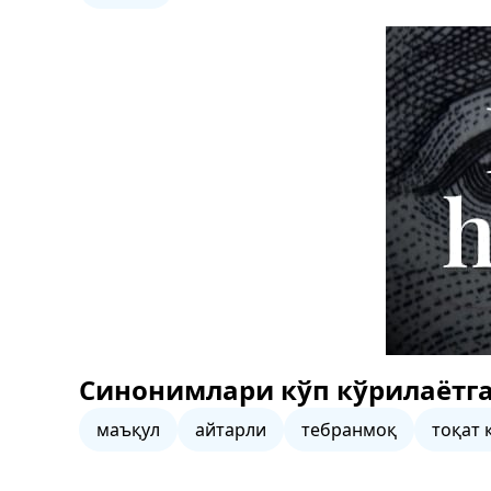
Синонимлари кўп кўрилаётга
маъқул
айтарли
тебранмоқ
тоқат 