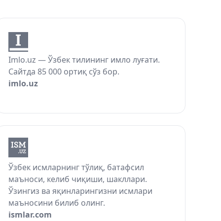
Imlo.uz — Ўзбек тилининг имло луғати.
Сайтда 85 000 ортиқ сўз бор.
imlo.uz
Ўзбек исмларнинг тўлиқ, батафсил
маъноси, келиб чиқиши, шакллари.
Ўзингиз ва яқинларингизни исмлари
маъносини билиб олинг.
ismlar.com