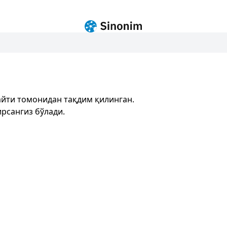
йти томонидан тақдим қилинган.
рсангиз бўлади.