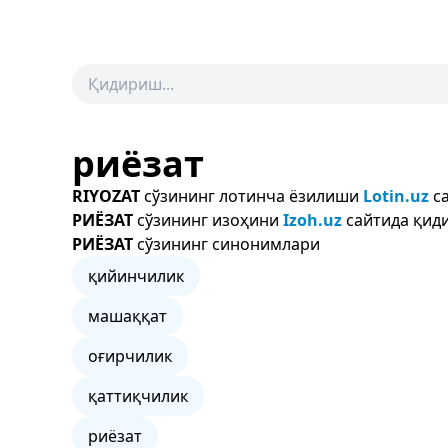
риёзат
RIYOZAT
сўзининг лотинча ёзилиши
Lotin.uz
са
РИЁЗАТ
сўзининг изоҳини
Izoh.uz
сайтида қиди
РИЁЗАТ
сўзининг синонимлари
қийинчилик
машаққат
оғирчилик
қаттиқчилик
риёзат