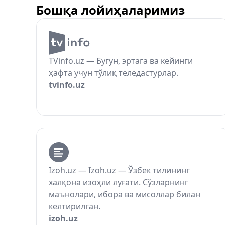
Бошқа лойиҳаларимиз
TVinfo.uz — Бугун, эртага ва кейинги
ҳафта учун тўлиқ теледастурлар.
tvinfo.uz
Izoh.uz — Izoh.uz — Ўзбек тилининг
халқона изоҳли луғати. Сўзларнинг
маънолари, ибора ва мисоллар билан
келтирилган.
izoh.uz