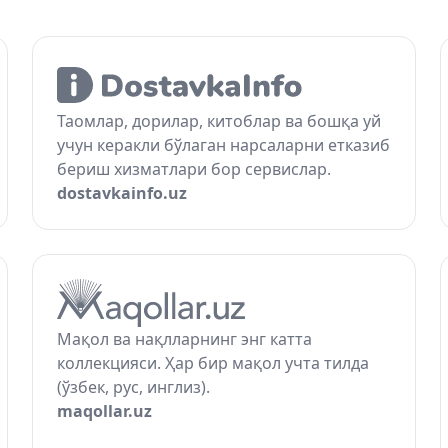
Таомлар, дорилар, китоблар ва бошқа уй
учун керакли бўлаган нарсаларни етказиб
бериш хизматлари бор сервислар.
dostavkainfo.uz
Мақол ва нақлларнинг энг катта
коллекцияси. Ҳар бир мақол учта тилда
(ўзбек, рус, инглиз).
maqollar.uz