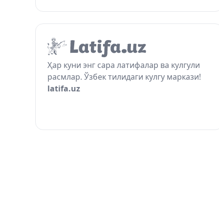
Ҳар куни энг сара латифалар ва кулгули
расмлар. Ўзбек тилидаги кулгу маркази!
latifa.uz