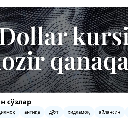
н сўзлар
қилмоқ
антиқа
дўхт
ҳидламоқ
айлансин