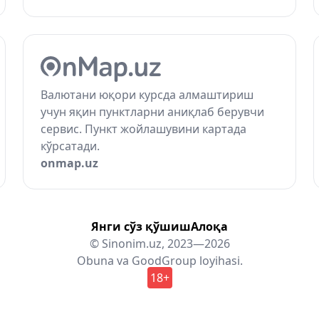
Валютани юқори курсда алмаштириш
учун яқин пунктларни аниқлаб берувчи
сервис. Пункт жойлашувини картада
кўрсатади.
onmap.uz
Янги сўз қўшиш
Алоқа
© Sinonim.uz, 2023—2026
Obuna
va
GoodGroup
loyihasi.
18+