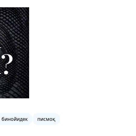
бинойидек
писмоқ