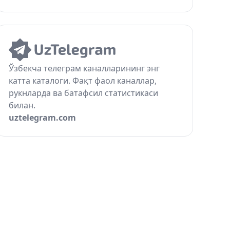
Ўзбекча телеграм каналларининг энг
катта каталоги. Фақт фаол каналлар,
рукнларда ва батафсил статистикаси
билан.
uztelegram.com