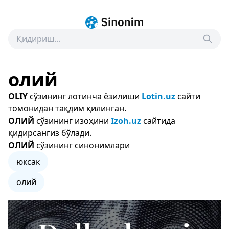
олий
OLIY
сўзининг лотинча ёзилиши
Lotin.uz
сайти
томонидан тақдим қилинган.
ОЛИЙ
сўзининг изоҳини
Izoh.uz
сайтида
қидирсангиз бўлади.
ОЛИЙ
сўзининг синонимлари
юксак
олий