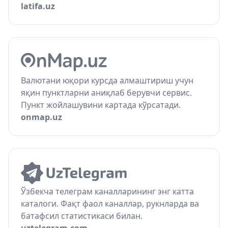
latifa.uz
Валютани юқори курсда алмаштириш учун
яқин пунктларни аниқлаб берувчи сервис.
Пункт жойлашувини картада кўрсатади.
onmap.uz
Ўзбекча телеграм каналларининг энг катта
каталоги. Фақт фаол каналлар, рукнларда ва
батафсил статистикаси билан.