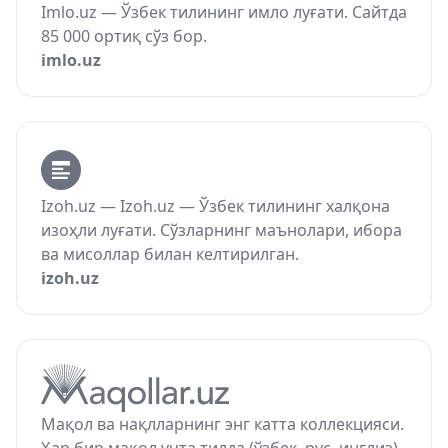
Imlo.uz — Ўзбек тилининг имло луғати. Сайтда
85 000 ортиқ сўз бор.
imlo.uz
Izoh.uz — Izoh.uz — Ўзбек тилининг халқона
изоҳли луғати. Сўзларнинг маънолари, ибора
ва мисоллар билан келтирилган.
izoh.uz
Мақол ва нақлларнинг энг катта коллекцияси.