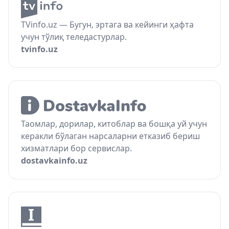
TVinfo.uz — Бугун, эртага ва кейинги ҳафта
учун тўлиқ теледастурлар.
tvinfo.uz
Таомлар, дорилар, китоблар ва бошқа уй учун
керакли бўлаган нарсаларни етказиб бериш
хизматлари бор сервислар.
dostavkainfo.uz