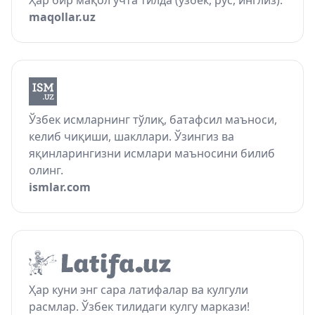
Ҳар бир мақол учта тилда (ўзбек, рус, инглиз).
maqollar.uz
Ўзбек исмларнинг тўлиқ, батафсил маъноси,
келиб чиқиши, шакллари. Ўзингиз ва
яқинларингизни исмлари маъносини билиб
олинг.
ismlar.com
Ҳар куни энг сара латифалар ва кулгули
расмлар. Ўзбек тилидаги кулгу маркази!