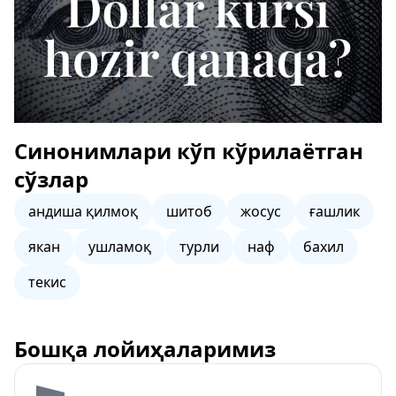
Синонимлари кўп кўрилаётган
сўзлар
андиша қилмоқ
шитоб
жосус
ғашлик
якан
ушламоқ
турли
наф
бахил
текис
Бошқа лойиҳаларимиз