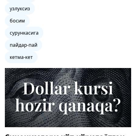
узлуксиз
босим
сурункасига
пайдар-пай
кетма-кет