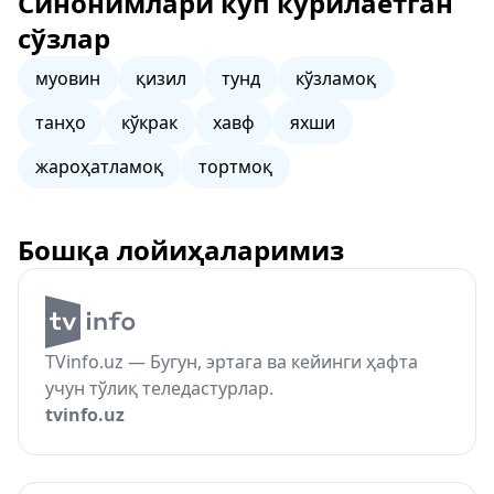
Синонимлари кўп кўрилаётган
сўзлар
муовин
қизил
тунд
кўзламоқ
танҳо
кўкрак
хавф
яхши
жароҳатламоқ
тортмоқ
Бошқа лойиҳаларимиз
TVinfo.uz — Бугун, эртага ва кейинги ҳафта
учун тўлиқ теледастурлар.
tvinfo.uz