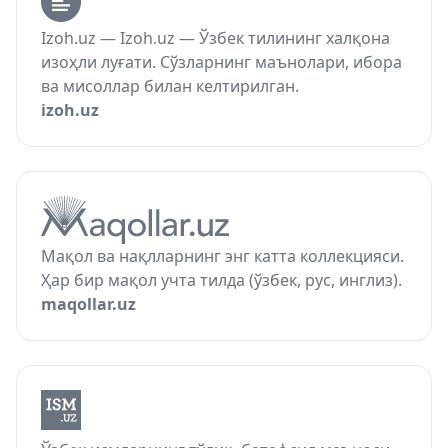
Izoh.uz — Izoh.uz — Ўзбек тилининг халқона
изоҳли луғати. Сўзларнинг маънолари, ибора
ва мисоллар билан келтирилган.
izoh.uz
Мақол ва нақлларнинг энг катта коллекцияси.
Ҳар бир мақол учта тилда (ўзбек, рус, инглиз).
maqollar.uz