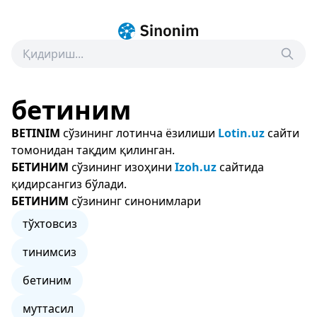
бетиним
BETINIM
сўзининг лотинча ёзилиши
Lotin.uz
сайти
томонидан тақдим қилинган.
БЕТИНИМ
сўзининг изоҳини
Izoh.uz
сайтида
қидирсангиз бўлади.
БЕТИНИМ
сўзининг синонимлари
тўхтовсиз
тинимсиз
бетиним
муттасил