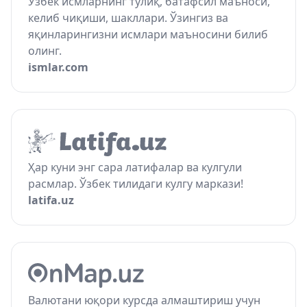
Ўзбек исмларнинг тўлиқ, батафсил маъноси,
келиб чиқиши, шакллари. Ўзингиз ва
яқинларингизни исмлари маъносини билиб
олинг.
ismlar.com
Ҳар куни энг сара латифалар ва кулгули
расмлар. Ўзбек тилидаги кулгу маркази!
latifa.uz
Валютани юқори курсда алмаштириш учун