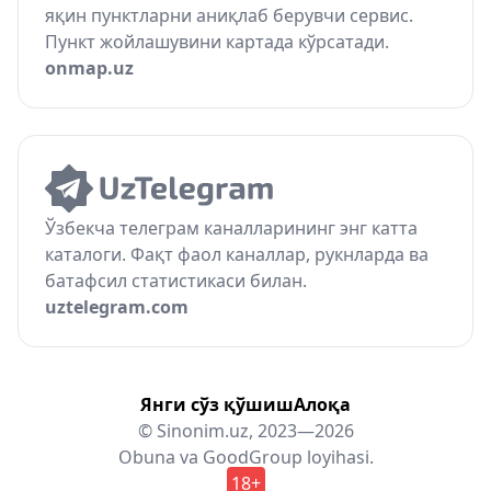
яқин пунктларни аниқлаб берувчи сервис.
Пункт жойлашувини картада кўрсатади.
onmap.uz
Ўзбекча телеграм каналларининг энг катта
каталоги. Фақт фаол каналлар, рукнларда ва
батафсил статистикаси билан.
uztelegram.com
Янги сўз қўшиш
Алоқа
© Sinonim.uz, 2023—2026
Obuna
va
GoodGroup
loyihasi.
18+