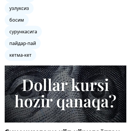
узлуксиз
босим
сурункасига
пайдар-пай
кетма-кет