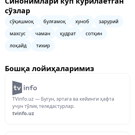
Синонимлари кўп кўрилаётган
сўзлар
сўқишмоқ
булғамоқ
хуноб
зарурий
махсус
чаман
қудрат
сотқин
лоқайд
тихир
Бошқа лойиҳаларимиз
TVinfo.uz — Бугун, эртага ва кейинги ҳафта
учун тўлиқ теледастурлар.
tvinfo.uz