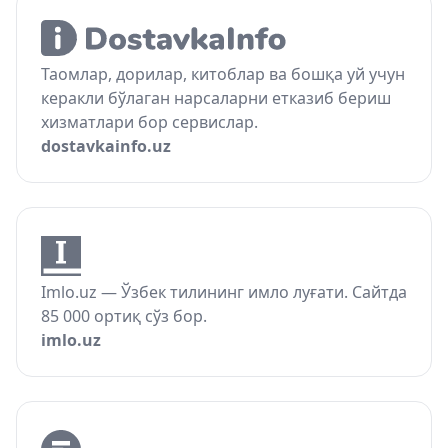
Таомлар, дорилар, китоблар ва бошқа уй учун
керакли бўлаган нарсаларни етказиб бериш
хизматлари бор сервислар.
dostavkainfo.uz
Imlo.uz — Ўзбек тилининг имло луғати. Сайтда
85 000 ортиқ сўз бор.
imlo.uz