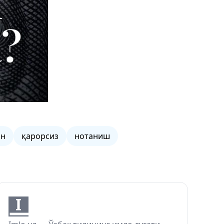
он
қарорсиз
нотаниш