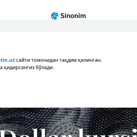
tin.uz
сайти томонидан тақдим қилинган.
а қидирсангиз бўлади.