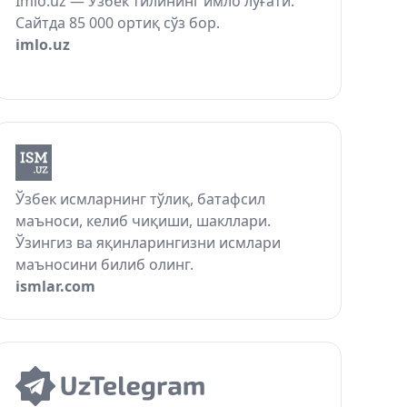
Imlo.uz — Ўзбек тилининг имло луғати.
Сайтда 85 000 ортиқ сўз бор.
imlo.uz
Ўзбек исмларнинг тўлиқ, батафсил
маъноси, келиб чиқиши, шакллари.
Ўзингиз ва яқинларингизни исмлари
маъносини билиб олинг.
ismlar.com