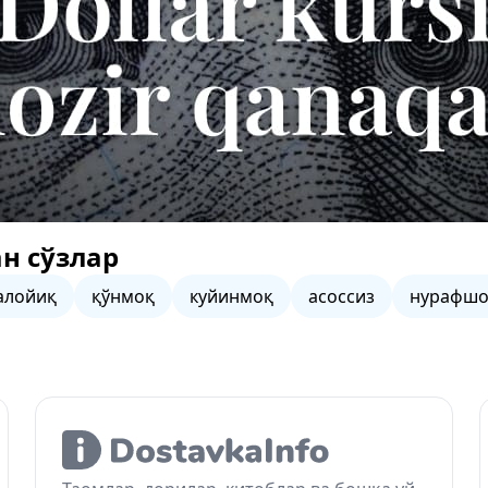
н сўзлар
алойиқ
қўнмоқ
куйинмоқ
асоссиз
нурафш