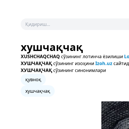
хушчақчақ
XUSHCHAQCHAQ
сўзининг лотинча ёзилиши
Lo
ХУШЧАҚЧАҚ
сўзининг изоҳини
Izoh.uz
сайтид
ХУШЧАҚЧАҚ
сўзининг синонимлари
қувноқ
хушчақчақ