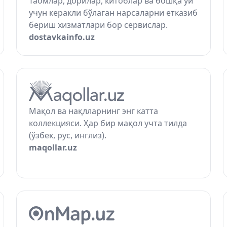
Таомлар, дорилар, китоблар ва бошқа уй
учун керакли бўлаган нарсаларни етказиб
бериш хизматлари бор сервислар.
dostavkainfo.uz
Мақол ва нақлларнинг энг катта
коллекцияси. Ҳар бир мақол учта тилда
(ўзбек, рус, инглиз).
maqollar.uz