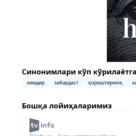
Синонимлари кўп кўрилаётга
кимдир
забардаст
қориштирмоқ
х
Бошқа лойиҳаларимиз