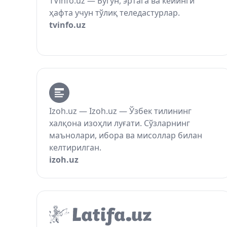
TVinfo.uz — Бугун, эртага ва кейинги
ҳафта учун тўлиқ теледастурлар.
tvinfo.uz
Izoh.uz — Izoh.uz — Ўзбек тилининг
халқона изоҳли луғати. Сўзларнинг
маънолари, ибора ва мисоллар билан
келтирилган.
izoh.uz