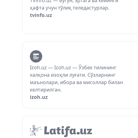
TVinfo.uz — Бугун, эртага ва кейинги
ҳафта учун тўлиқ теледастурлар.
tvinfo.uz
Izoh.uz — Izoh.uz — Ўзбек тилининг
халқона изоҳли луғати. Сўзларнинг
маънолари, ибора ва мисоллар билан
келтирилган.
izoh.uz