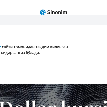
z
сайти томонидан тақдим қилинган.
 қидирсангиз бўлади.