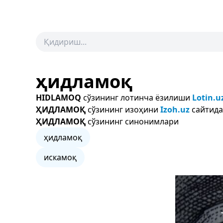
ҳидламоқ
HIDLAMOQ
сўзининг лотинча ёзилиши
Lotin.u
ҲИДЛАМОҚ
сўзининг изоҳини
Izoh.uz
сайтида
ҲИДЛАМОҚ
сўзининг синонимлари
ҳидламоқ
искамоқ