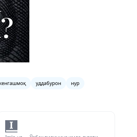
кенгашмоқ
уддабурон
нур