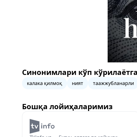
Синонимлари кўп кўрилаётга
калака қилмоқ
ният
таажжубланарли
Бошқа лойиҳаларимиз