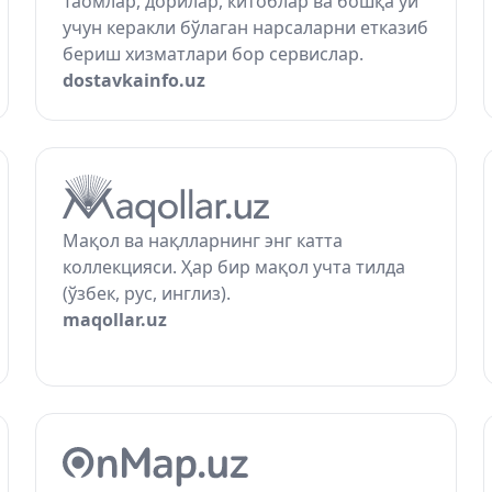
Таомлар, дорилар, китоблар ва бошқа уй
учун керакли бўлаган нарсаларни етказиб
бериш хизматлари бор сервислар.
dostavkainfo.uz
Мақол ва нақлларнинг энг катта
коллекцияси. Ҳар бир мақол учта тилда
(ўзбек, рус, инглиз).
maqollar.uz