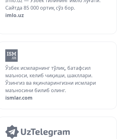
Imlo.uz — Ўзбек тилининг имло луғати.
Сайтда 85 000 ортиқ сўз бор.
imlo.uz
Ўзбек исмларнинг тўлиқ, батафсил
маъноси, келиб чиқиши, шакллари.
Ўзингиз ва яқинларингизни исмлари
маъносини билиб олинг.
ismlar.com