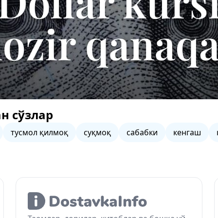
н сўзлар
тусмол қилмоқ
суқмоқ
сабабки
кенгаш