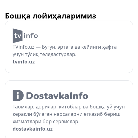
Бошқа лойиҳаларимиз
TVinfo.uz — Бугун, эртага ва кейинги ҳафта
учун тўлиқ теледастурлар.
tvinfo.uz
Таомлар, дорилар, китоблар ва бошқа уй учун
керакли бўлаган нарсаларни етказиб бериш
хизматлари бор сервислар.
dostavkainfo.uz