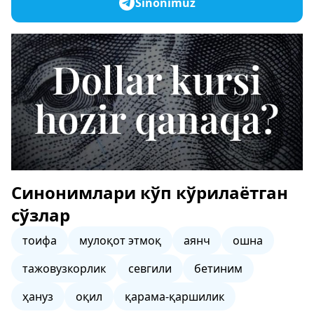
Sinonimuz
Синонимлари кўп кўрилаётган
сўзлар
тоифа
мулоқот этмоқ
аянч
ошна
тажовузкорлик
севгили
бетиним
ҳануз
оқил
қарама-қаршилик