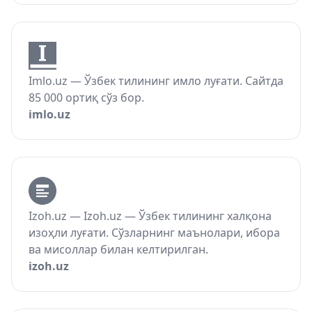
Imlo.uz — Ўзбек тилининг имло луғати. Сайтда
85 000 ортиқ сўз бор.
imlo.uz
Izoh.uz — Izoh.uz — Ўзбек тилининг халқона
изоҳли луғати. Сўзларнинг маънолари, ибора
ва мисоллар билан келтирилган.
izoh.uz