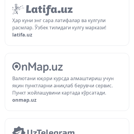
Ҳар куни энг сара латифалар ва кулгули
расмлар. Ўзбек тилидаги кулгу маркази!
latifa.uz
Валютани юқори курсда алмаштириш учун
яқин пунктларни аниқлаб берувчи сервис.
Пункт жойлашувини картада кўрсатади.
onmap.uz