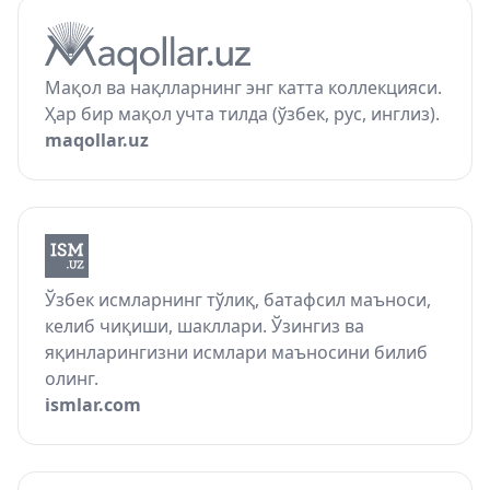
Мақол ва нақлларнинг энг катта коллекцияси.
Ҳар бир мақол учта тилда (ўзбек, рус, инглиз).
maqollar.uz
Ўзбек исмларнинг тўлиқ, батафсил маъноси,
келиб чиқиши, шакллари. Ўзингиз ва
яқинларингизни исмлари маъносини билиб
олинг.
ismlar.com