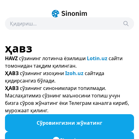
ҳавз
HAVZ
сўзининг лотинча ёзилиши
Lotin.uz
сайти
томонидан тақдим қилинган.
ҲАВЗ
сўзининг изоҳини
Izoh.uz
сайтида
қидирсангиз бўлади.
ҲАВЗ
сўзининг синонимлари топилмади.
Маслаҳатимиз сўзнинг маъносини топиш учун
бизга сўров жўнатинг ёки Телеграм каналга кириб,
мурожаат қилинг.
Сўровингизни жўнатинг