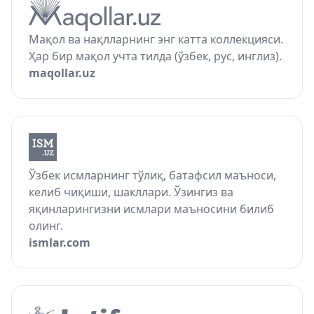
Мақол ва нақлларнинг энг катта коллекцияси.
Ҳар бир мақол учта тилда (ўзбек, рус, инглиз).
maqollar.uz
Ўзбек исмларнинг тўлиқ, батафсил маъноси,
келиб чиқиши, шакллари. Ўзингиз ва
яқинларингизни исмлари маъносини билиб
олинг.
ismlar.com