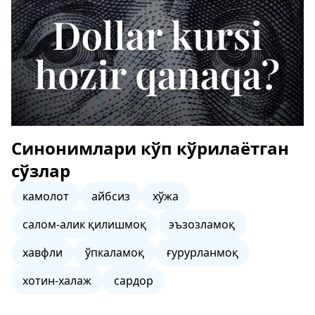
Синонимлари кўп кўрилаётган
сўзлар
камолот
айбсиз
хўжа
салом-алик қилишмоқ
эъзозламоқ
хавфли
ўпкаламоқ
ғурурланмоқ
хотин-халаж
сардор