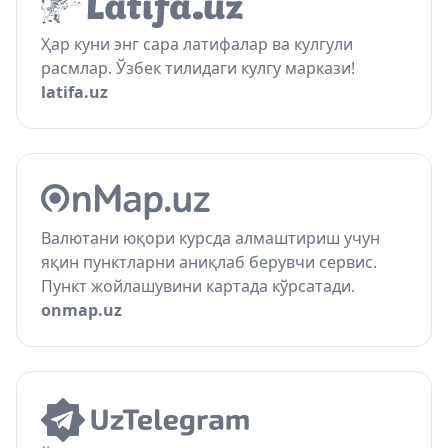
Ҳар куни энг сара латифалар ва кулгули
расмлар. Ўзбек тилидаги кулгу маркази!
latifa.uz
Валютани юқори курсда алмаштириш учун
яқин пунктларни аниқлаб берувчи сервис.
Пункт жойлашувини картада кўрсатади.
onmap.uz