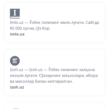
Imlo.uz — Ўзбек тилининг имло луғати. Сайтда
85 000 ортиқ сўз бор.
imlo.uz
Izoh.uz — Izoh.uz — Ўзбек тилининг халқона
изоҳли луғати. Сўзларнинг маънолари, ибора
ва мисоллар билан келтирилган.
izoh.uz