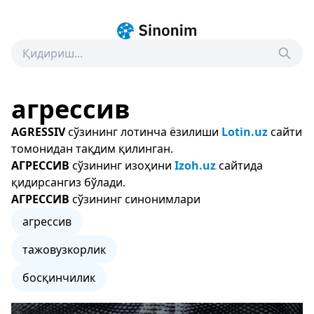
агрессив
AGRESSIV
сўзининг лотинча ёзилиши
Lotin.uz
сайти
томонидан тақдим қилинган.
АГРЕССИВ
сўзининг изоҳини
Izoh.uz
сайтида
қидирсангиз бўлади.
АГРЕССИВ
сўзининг синонимлари
агрессив
тажовузкорлик
босқинчилик