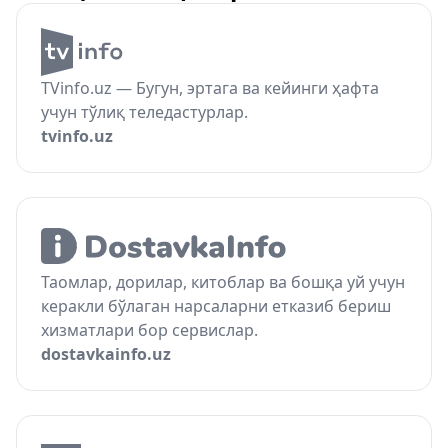
TVinfo.uz — Бугун, эртага ва кейинги ҳафта
учун тўлиқ теледастурлар.
tvinfo.uz
Таомлар, дорилар, китоблар ва бошқа уй учун
керакли бўлаган нарсаларни етказиб бериш
хизматлари бор сервислар.
dostavkainfo.uz