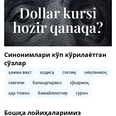
Синонимлари кўп кўрилаётган
сўзлар
ҳамма вақт
ҳодиса
соғлиқ
оёқланмоқ
севгили
баландпарвоз
кўкармоқ
ҳар томон
бамайлихотир
сурон
Бошқа лойиҳаларимиз