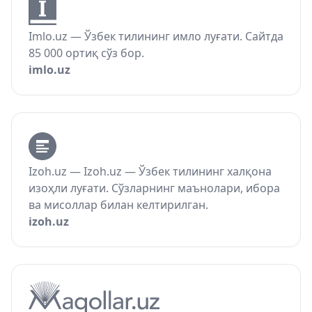
Imlo.uz — Ўзбек тилининг имло луғати. Сайтда
85 000 ортиқ сўз бор.
imlo.uz
Izoh.uz — Izoh.uz — Ўзбек тилининг халқона
изоҳли луғати. Сўзларнинг маънолари, ибора
ва мисоллар билан келтирилган.
izoh.uz