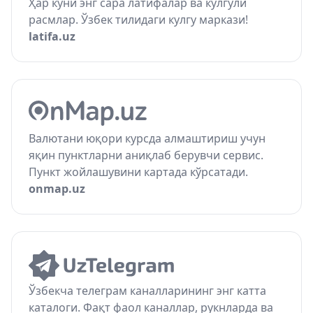
Ҳар куни энг сара латифалар ва кулгули
расмлар. Ўзбек тилидаги кулгу маркази!
latifa.uz
Валютани юқори курсда алмаштириш учун
яқин пунктларни аниқлаб берувчи сервис.
Пункт жойлашувини картада кўрсатади.
onmap.uz
Ўзбекча телеграм каналларининг энг катта
каталоги. Фақт фаол каналлар, рукнларда ва