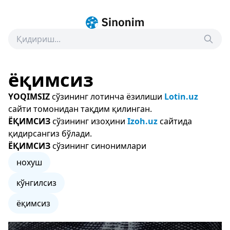
ёқимсиз
YOQIMSIZ
сўзининг лотинча ёзилиши
Lotin.uz
сайти томонидан тақдим қилинган.
ЁҚИМСИЗ
сўзининг изоҳини
Izoh.uz
сайтида
қидирсангиз бўлади.
ЁҚИМСИЗ
сўзининг синонимлари
нохуш
кўнгилсиз
ёқимсиз