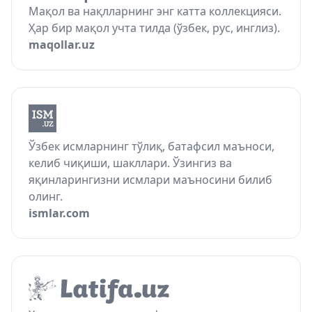
Мақол ва нақлларнинг энг катта коллекцияси.
Ҳар бир мақол учта тилда (ўзбек, рус, инглиз).
maqollar.uz
Ўзбек исмларнинг тўлиқ, батафсил маъноси,
келиб чиқиши, шакллари. Ўзингиз ва
яқинларингизни исмлари маъносини билиб
олинг.
ismlar.com