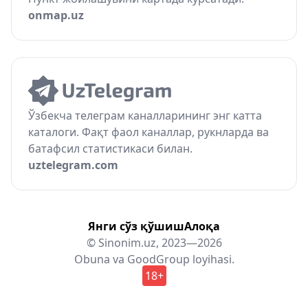
onmap.uz
Ўзбекча телеграм каналларининг энг катта
каталоги. Фақт фаол каналлар, рукнларда ва
батафсил статистикаси билан.
uztelegram.com
Янги сўз қўшиш
Алоқа
© Sinonim.uz, 2023—2026
Obuna
va
GoodGroup
loyihasi.
18+