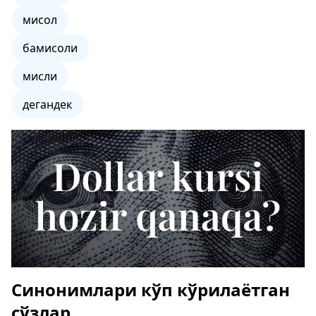
мисол
бамисоли
мисли
дегандек
Синонимлари кўп кўрилаётган
сўзлар