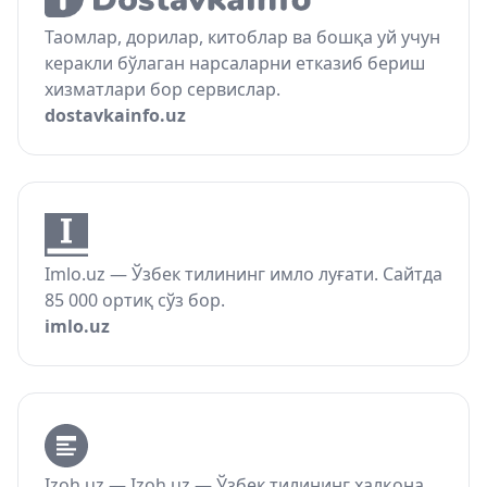
Таомлар, дорилар, китоблар ва бошқа уй учун
керакли бўлаган нарсаларни етказиб бериш
хизматлари бор сервислар.
dostavkainfo.uz
Imlo.uz — Ўзбек тилининг имло луғати. Сайтда
85 000 ортиқ сўз бор.
imlo.uz
Izoh.uz — Izoh.uz — Ўзбек тилининг халқона