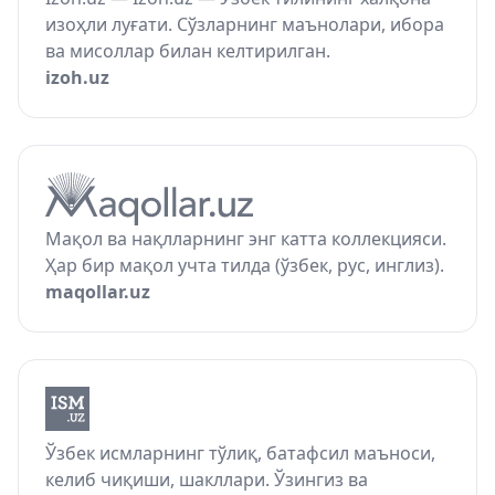
изоҳли луғати. Сўзларнинг маънолари, ибора
ва мисоллар билан келтирилган.
izoh.uz
Мақол ва нақлларнинг энг катта коллекцияси.
Ҳар бир мақол учта тилда (ўзбек, рус, инглиз).
maqollar.uz
Ўзбек исмларнинг тўлиқ, батафсил маъноси,
келиб чиқиши, шакллари. Ўзингиз ва