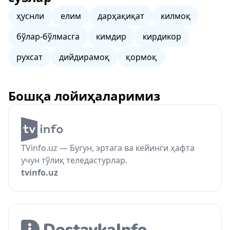
ҳуснли
елим
дарҳақиқат
килмоқ
бўлар-бўлмасга
кимдир
кирдикор
рухсат
дийдирамоқ
қормоқ
Бошқа лойиҳаларимиз
TVinfo.uz — Бугун, эртага ва кейинги ҳафта
учун тўлиқ теледастурлар.
tvinfo.uz