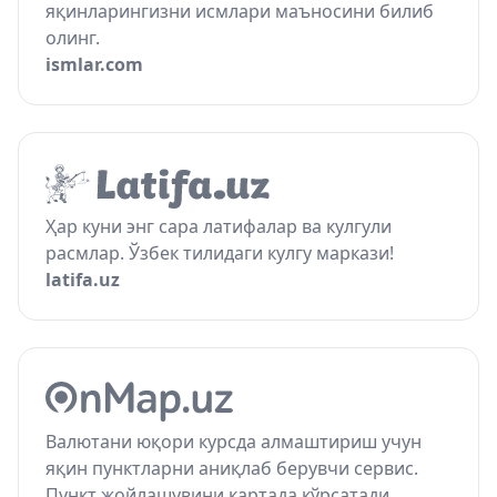
яқинларингизни исмлари маъносини билиб
олинг.
ismlar.com
Ҳар куни энг сара латифалар ва кулгули
расмлар. Ўзбек тилидаги кулгу маркази!
latifa.uz
Валютани юқори курсда алмаштириш учун
яқин пунктларни аниқлаб берувчи сервис.
Пункт жойлашувини картада кўрсатади.