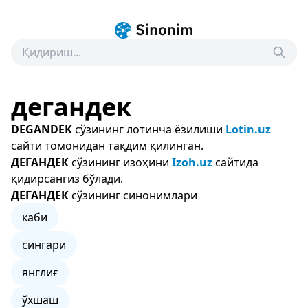
дегандек
DEGANDEK
сўзининг лотинча ёзилиши
Lotin.uz
сайти томонидан тақдим қилинган.
ДЕГАНДЕК
сўзининг изоҳини
Izoh.uz
сайтида
қидирсангиз бўлади.
ДЕГАНДЕК
сўзининг синонимлари
каби
сингари
янглиғ
ўхшаш