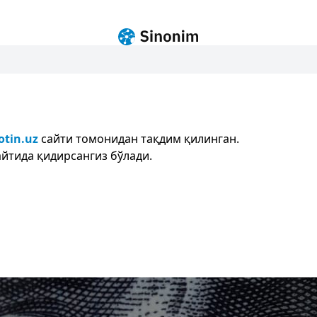
otin.uz
сайти томонидан тақдим қилинган.
йтида қидирсангиз бўлади.