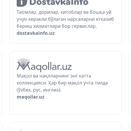
Таомлар, дорилар, китоблар ва бошқа уй
учун керакли бўлаган нарсаларни етказиб
бериш хизматлари бор сервислар.
dostavkainfo.uz
Мақол ва нақлларнинг энг катта
коллекцияси. Ҳар бир мақол учта тилда
(ўзбек, рус, инглиз).
maqollar.uz