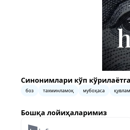
Синонимлари кўп кўрилаётга
боз
тахминламоқ
мубоҳаса
қувла
Бошқа лойиҳаларимиз