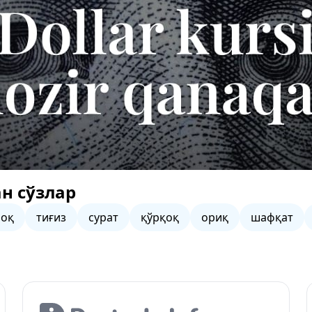
н сўзлар
моқ
тиғиз
сурат
қўрқоқ
ориқ
шафқат