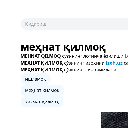
меҳнат қилмоқ
MEHNAT QILMOQ
сўзининг лотинча ёзилиши
L
МЕҲНАТ ҚИЛМОҚ
сўзининг изоҳини
Izoh.uz
са
МЕҲНАТ ҚИЛМОҚ
сўзининг синонимлари
ишламоқ
меҳнат қилмоқ
хизмат қилмоқ