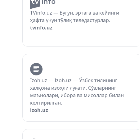
TVinfo.uz — Бугун, эртага ва кейинги
ҳафта учун тўлиқ теледастурлар.
tvinfo.uz
Izoh.uz — Izoh.uz — Ўзбек тилининг
халқона изоҳли луғати. Сўзларнинг
маънолари, ибора ва мисоллар билан
келтирилган.
izoh.uz