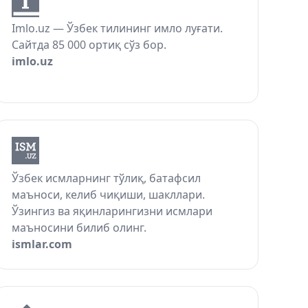
Imlo.uz — Ўзбек тилининг имло луғати.
Сайтда 85 000 ортиқ сўз бор.
imlo.uz
Ўзбек исмларнинг тўлиқ, батафсил
маъноси, келиб чиқиши, шакллари.
Ўзингиз ва яқинларингизни исмлари
маъносини билиб олинг.
ismlar.com