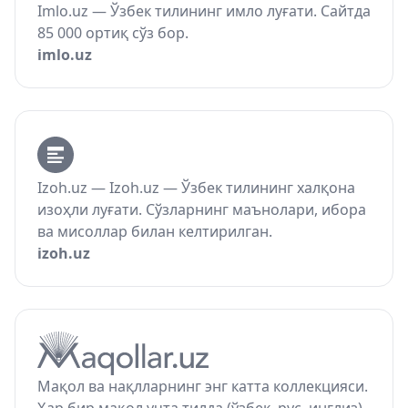
Imlo.uz — Ўзбек тилининг имло луғати. Сайтда
85 000 ортиқ сўз бор.
imlo.uz
Izoh.uz — Izoh.uz — Ўзбек тилининг халқона
изоҳли луғати. Сўзларнинг маънолари, ибора
ва мисоллар билан келтирилган.
izoh.uz
Мақол ва нақлларнинг энг катта коллекцияси.