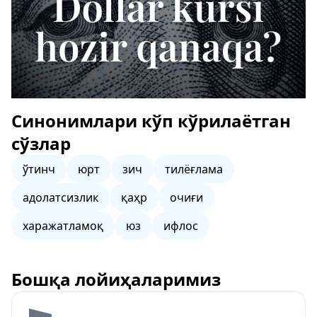
Синонимлари кўп кўрилаётган
сўзлар
ўтинч
юрт
зич
тилёғлама
адолатсизлик
қаҳр
очиғи
харажатламоқ
юз
ифлос
Бошқа лойиҳаларимиз