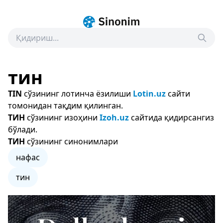
тин
TIN
сўзининг лотинча ёзилиши
Lotin.uz
сайти
томонидан тақдим қилинган.
ТИН
сўзининг изоҳини
Izoh.uz
сайтида қидирсангиз
бўлади.
ТИН
сўзининг синонимлари
нафас
тин