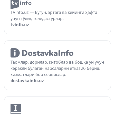
TVinfo.uz — Бугун, эртага ва кейинги ҳафта
учун тўлиқ теледастурлар.
tvinfo.uz
Таомлар, дорилар, китоблар ва бошқа уй учун
керакли бўлаган нарсаларни етказиб бериш
хизматлари бор сервислар.
dostavkainfo.uz