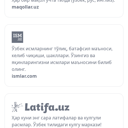
Ҳар бир мақол учта тилда (ўзбек, рус, инглиз).
maqollar.uz
Ўзбек исмларнинг тўлиқ, батафсил маъноси,
келиб чиқиши, шакллари. Ўзингиз ва
яқинларингизни исмлари маъносини билиб
олинг.
ismlar.com
Ҳар куни энг сара латифалар ва кулгули
расмлар. Ўзбек тилидаги кулгу маркази!