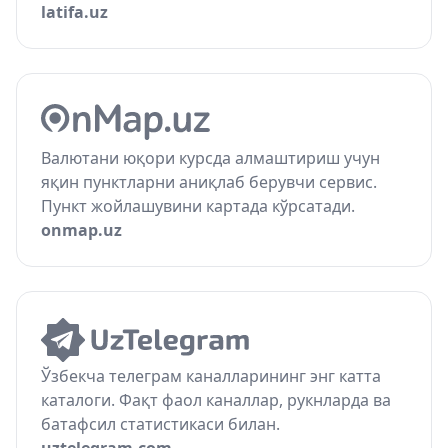
latifa.uz
Валютани юқори курсда алмаштириш учун
яқин пунктларни аниқлаб берувчи сервис.
Пункт жойлашувини картада кўрсатади.
onmap.uz
Ўзбекча телеграм каналларининг энг катта
каталоги. Фақт фаол каналлар, рукнларда ва
батафсил статистикаси билан.