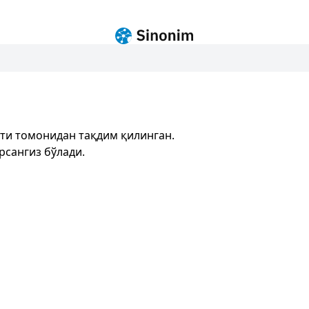
ти томонидан тақдим қилинган.
рсангиз бўлади.