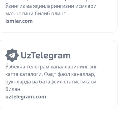
Ўзингиз ва яқинларингизни исмлари
маъносини билиб олинг.
ismlar.com
Ўзбекча телеграм каналларининг энг
катта каталоги. Фақт фаол каналлар,
рукнларда ва батафсил статистикаси
билан.
uztelegram.com