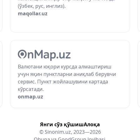
(ўзбек, рус, инглиз).
maqollar.uz
Валютани юқори курсда алмаштириш
учун яқин пунктларни аниқлаб берувчи
сервис. Пункт жойлашувини картада
кўрсатади.
onmap.uz
Янги сўз қўшиш
Алоқа
© Sinonim.uz, 2023—2026
Obuna
va
GoodGroup
loyihasi.