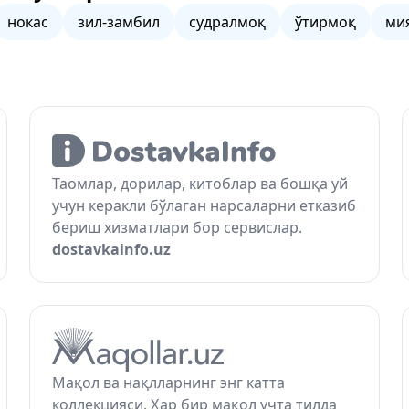
нокас
зил-замбил
судралмоқ
ўтирмоқ
ми
Таомлар, дорилар, китоблар ва бошқа уй
учун керакли бўлаган нарсаларни етказиб
бериш хизматлари бор сервислар.
dostavkainfo.uz
Мақол ва нақлларнинг энг катта
коллекцияси. Ҳар бир мақол учта тилда