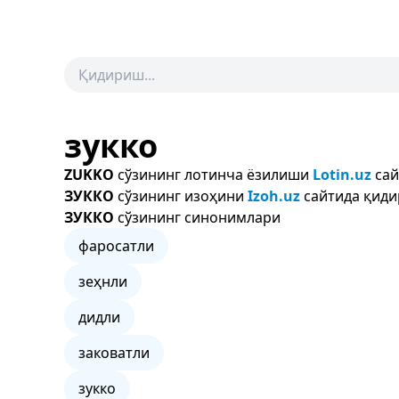
зукко
ZUKKO
сўзининг лотинча ёзилиши
Lotin.uz
сай
ЗУККО
сўзининг изоҳини
Izoh.uz
сайтида қиди
ЗУККО
сўзининг синонимлари
фаросатли
зеҳнли
дидли
заковатли
зукко