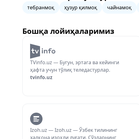
тебранмоқ
ҳузур қилмоқ
чайнамоқ
Бошқа лойиҳаларимиз
TVinfo.uz — Бугун, эртага ва кейинги
ҳафта учун тўлиқ теледастурлар.
tvinfo.uz
Izoh.uz — Izoh.uz — Ўзбек тилининг
халқона изоҳли луғати. Сўзларнинг