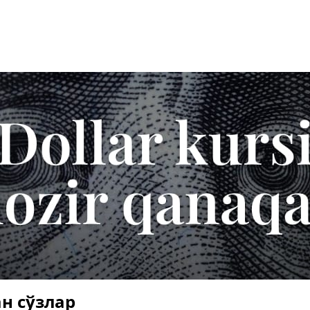
н сўзлар