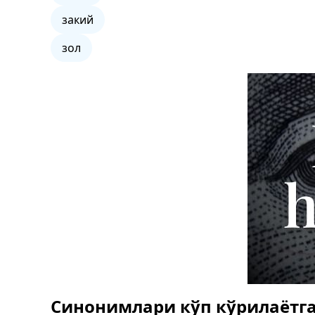
закий
зол
Синонимлари кўп кўрилаётга