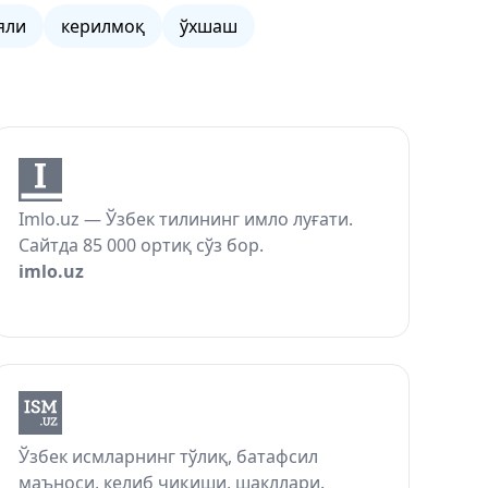
яли
керилмоқ
ўхшаш
Imlo.uz — Ўзбек тилининг имло луғати.
Сайтда 85 000 ортиқ сўз бор.
imlo.uz
Ўзбек исмларнинг тўлиқ, батафсил
маъноси, келиб чиқиши, шакллари.