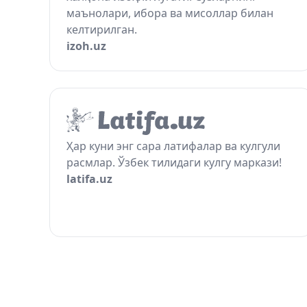
маънолари, ибора ва мисоллар билан
келтирилган.
izoh.uz
Ҳар куни энг сара латифалар ва кулгули
расмлар. Ўзбек тилидаги кулгу маркази!
latifa.uz