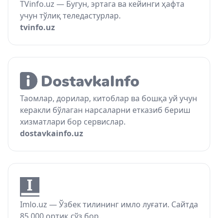
TVinfo.uz — Бугун, эртага ва кейинги ҳафта
учун тўлиқ теледастурлар.
tvinfo.uz
Таомлар, дорилар, китоблар ва бошқа уй учун
керакли бўлаган нарсаларни етказиб бериш
хизматлари бор сервислар.
dostavkainfo.uz
Imlo.uz — Ўзбек тилининг имло луғати. Сайтда
85 000 ортиқ сўз бор.