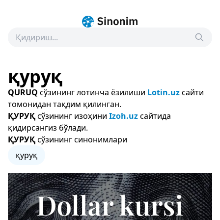
қуруқ
QURUQ
сўзининг лотинча ёзилиши
Lotin.uz
сайти
томонидан тақдим қилинган.
ҚУРУҚ
сўзининг изоҳини
Izoh.uz
сайтида
қидирсангиз бўлади.
ҚУРУҚ
сўзининг синонимлари
қуруқ