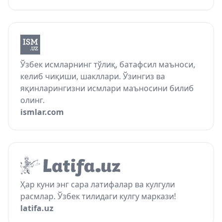
Ўзбек исмларнинг тўлиқ, батафсил маъноси,
келиб чиқиши, шакллари. Ўзингиз ва
яқинларингизни исмлари маъносини билиб
олинг.
ismlar.com
Ҳар куни энг сара латифалар ва кулгули
расмлар. Ўзбек тилидаги кулгу маркази!
latifa.uz