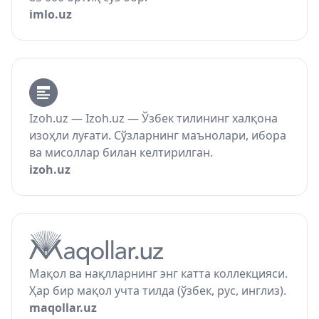
imlo.uz
Izoh.uz — Izoh.uz — Ўзбек тилининг халқона
изоҳли луғати. Сўзларнинг маънолари, ибора
ва мисоллар билан келтирилган.
izoh.uz
Мақол ва нақлларнинг энг катта коллекцияси.
Ҳар бир мақол учта тилда (ўзбек, рус, инглиз).
maqollar.uz