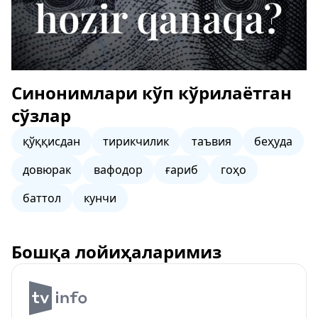
Синонимлари кўп кўрилаётган
сўзлар
қўққисдан
тирикчилик
таъвия
беҳуда
довюрак
вафодор
ғариб
гоҳо
баттол
кунчи
Бошқа лойиҳаларимиз