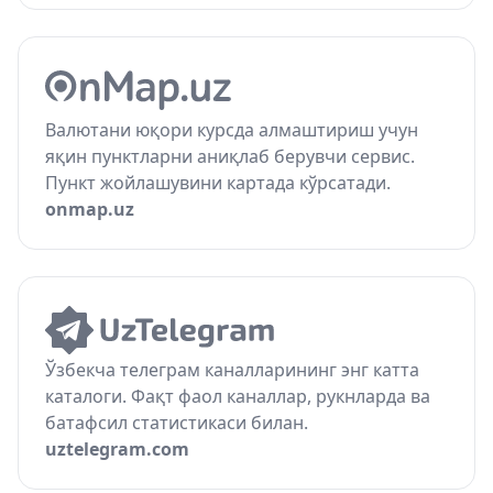
Валютани юқори курсда алмаштириш учун
яқин пунктларни аниқлаб берувчи сервис.
Пункт жойлашувини картада кўрсатади.
onmap.uz
Ўзбекча телеграм каналларининг энг катта
каталоги. Фақт фаол каналлар, рукнларда ва
батафсил статистикаси билан.
uztelegram.com