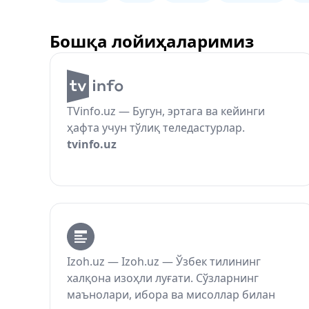
Бошқа лойиҳаларимиз
TVinfo.uz — Бугун, эртага ва кейинги
ҳафта учун тўлиқ теледастурлар.
tvinfo.uz
Izoh.uz — Izoh.uz — Ўзбек тилининг
халқона изоҳли луғати. Сўзларнинг
маънолари, ибора ва мисоллар билан