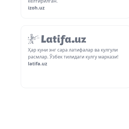
келтирилган.
izoh.uz
Ҳар куни энг сара латифалар ва кулгули
расмлар. Ўзбек тилидаги кулгу маркази!
latifa.uz