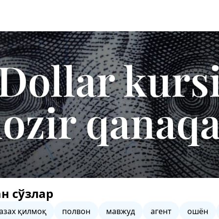
н сўзлар
азах қилмоқ
полвон
мавжуд
агент
ошён