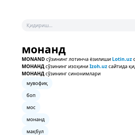
монанд
MONAND
сўзининг лотинча ёзилиши
Lotin.uz
с
МОНАНД
сўзининг изоҳини
Izoh.uz
сайтида қи
МОНАНД
сўзининг синонимлари
мувофиқ
боп
мос
монанд
мақбул