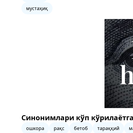
мустаҳиқ
Синонимлари кўп кўрилаётга
ошкора
рақс
бетоб
тараққий
м