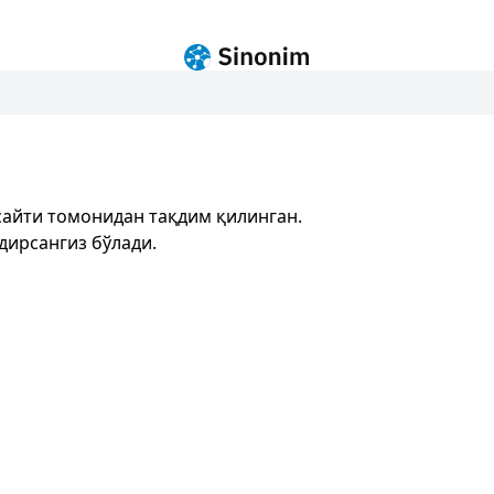
айти томонидан тақдим қилинган.
дирсангиз бўлади.