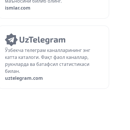
маъносини билиб олинг.
ismlar.com
Ўзбекча телеграм каналларининг энг
катта каталоги. Фақт фаол каналлар,
рукнларда ва батафсил статистикаси
билан.
uztelegram.com