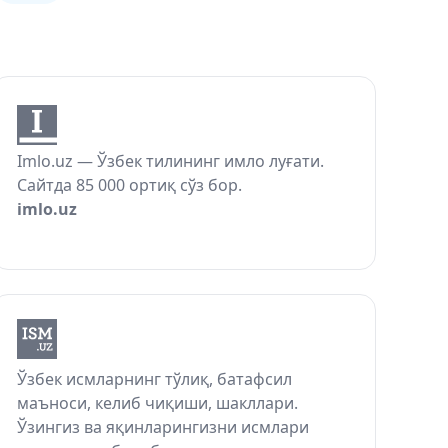
Imlo.uz — Ўзбек тилининг имло луғати.
Сайтда 85 000 ортиқ сўз бор.
imlo.uz
Ўзбек исмларнинг тўлиқ, батафсил
маъноси, келиб чиқиши, шакллари.
Ўзингиз ва яқинларингизни исмлари