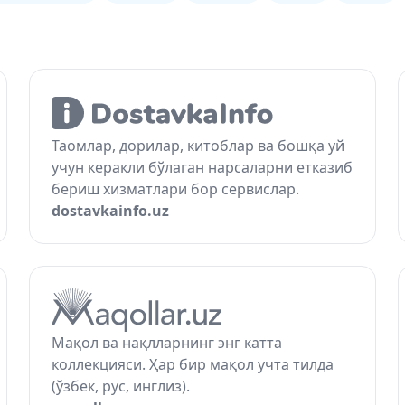
Таомлар, дорилар, китоблар ва бошқа уй
учун керакли бўлаган нарсаларни етказиб
бериш хизматлари бор сервислар.
dostavkainfo.uz
Мақол ва нақлларнинг энг катта
коллекцияси. Ҳар бир мақол учта тилда
(ўзбек, рус, инглиз).