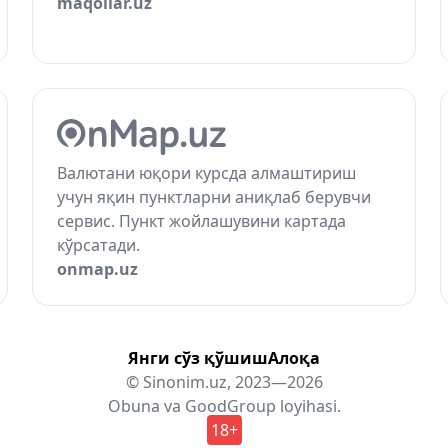
maqollar.uz
Валютани юқори курсда алмаштириш
учун яқин пунктларни аниқлаб берувчи
сервис. Пункт жойлашувини картада
кўрсатади.
onmap.uz
Янги сўз қўшиш
Алоқа
© Sinonim.uz, 2023—2026
Obuna
va
GoodGroup
loyihasi.
18+