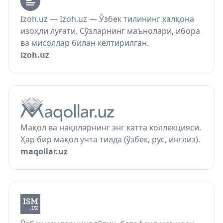
Izoh.uz — Izoh.uz — Ўзбек тилининг халқона
изоҳли луғати. Сўзларнинг маънолари, ибора
ва мисоллар билан келтирилган.
izoh.uz
Мақол ва нақлларнинг энг катта коллекцияси.
Ҳар бир мақол учта тилда (ўзбек, рус, инглиз).
maqollar.uz