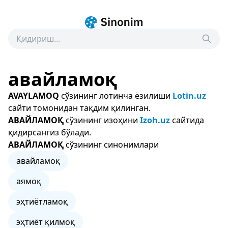
авайламоқ
AVAYLAMOQ
сўзининг лотинча ёзилиши
Lotin.uz
сайти томонидан тақдим қилинган.
АВАЙЛАМОҚ
сўзининг изоҳини
Izoh.uz
сайтида
қидирсангиз бўлади.
АВАЙЛАМОҚ
сўзининг синонимлари
авайламоқ
аямоқ
эҳтиётламоқ
эҳтиёт қилмоқ