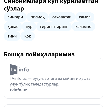
Синонимлари кўп кўрилаётган
сўзлар
сингари
писмоқ
саховатли
камол
ҳавас
нур
ғиринг-пиринг
калампо
тинч
қоқ
Бошқа лойиҳаларимиз
TVinfo.uz — Бугун, эртага ва кейинги ҳафта
учун тўлиқ теледастурлар.
tvinfo.uz