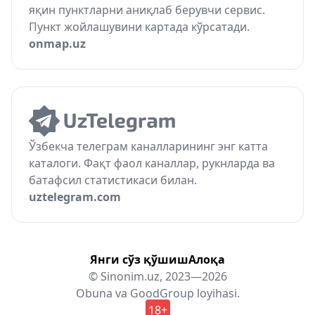
яқин пунктларни аниқлаб берувчи сервис.
Пункт жойлашувини картада кўрсатади.
onmap.uz
Ўзбекча телеграм каналларининг энг катта
каталоги. Фақт фаол каналлар, рукнларда ва
батафсил статистикаси билан.
uztelegram.com
Янги сўз қўшиш
Алоқа
© Sinonim.uz, 2023—2026
Obuna
va
GoodGroup
loyihasi.
18+