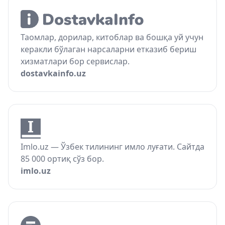
Таомлар, дорилар, китоблар ва бошқа уй учун
керакли бўлаган нарсаларни етказиб бериш
хизматлари бор сервислар.
dostavkainfo.uz
Imlo.uz — Ўзбек тилининг имло луғати. Сайтда
85 000 ортиқ сўз бор.
imlo.uz