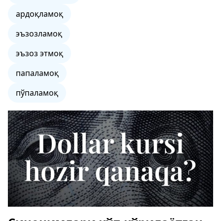
ардоқламоқ
эъзозламоқ
эъзоз этмоқ
папаламоқ
пўпаламоқ