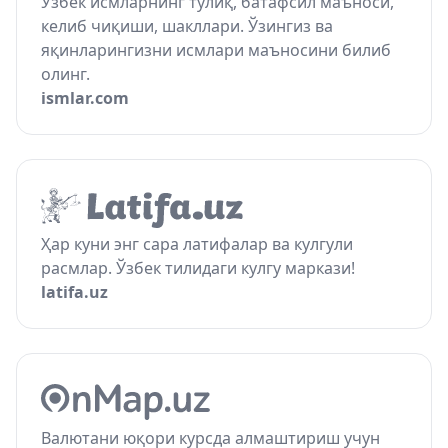
Ўзбек исмларнинг тўлиқ, батафсил маъноси,
келиб чиқиши, шакллари. Ўзингиз ва
яқинларингизни исмлари маъносини билиб
олинг.
ismlar.com
Ҳар куни энг сара латифалар ва кулгули
расмлар. Ўзбек тилидаги кулгу маркази!
latifa.uz
Валютани юқори курсда алмаштириш учун