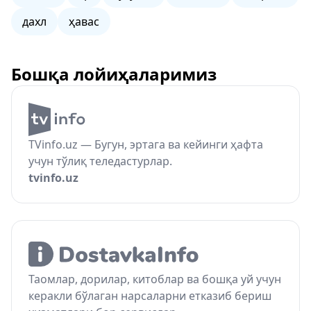
дахл
ҳавас
Бошқа лойиҳаларимиз
TVinfo.uz — Бугун, эртага ва кейинги ҳафта
учун тўлиқ теледастурлар.
tvinfo.uz
Таомлар, дорилар, китоблар ва бошқа уй учун
керакли бўлаган нарсаларни етказиб бериш