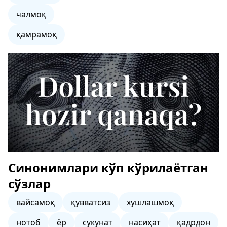
чалмоқ
қамрамоқ
Синонимлари кўп кўрилаётган
сўзлар
вайсамоқ
қувватсиз
хушлашмоқ
нотоб
ёр
сукунат
насиҳат
қадрдон