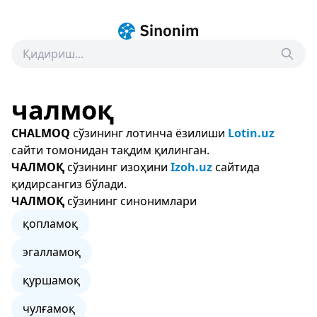
чалмоқ
CHALMOQ
сўзининг лотинча ёзилиши
Lotin.uz
сайти томонидан тақдим қилинган.
ЧАЛМОҚ
сўзининг изоҳини
Izoh.uz
сайтида
қидирсангиз бўлади.
ЧАЛМОҚ
сўзининг синонимлари
қопламоқ
эгалламоқ
қуршамоқ
чулғамоқ