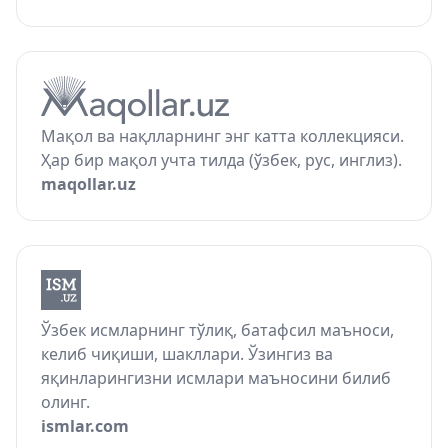
Мақол ва нақлларнинг энг катта коллекцияси.
Ҳар бир мақол учта тилда (ўзбек, рус, инглиз).
maqollar.uz
Ўзбек исмларнинг тўлиқ, батафсил маъноси,
келиб чиқиши, шакллари. Ўзингиз ва
яқинларингизни исмлари маъносини билиб
олинг.
ismlar.com