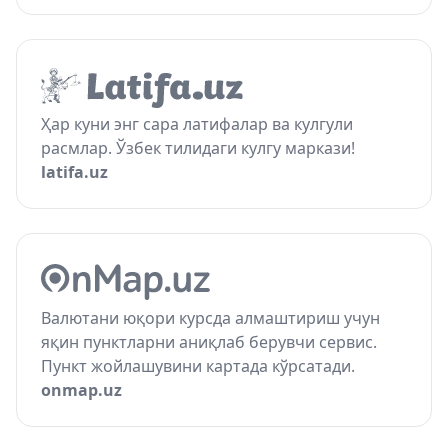
Ҳар куни энг сара латифалар ва кулгули
расмлар. Ўзбек тилидаги кулгу маркази!
latifa.uz
Валютани юқори курсда алмаштириш учун
яқин пунктларни аниқлаб берувчи сервис.
Пункт жойлашувини картада кўрсатади.
onmap.uz