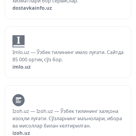
хизматлари бор сервислар.
dostavkainfo.uz
Imlo.uz — Ўзбек тилининг имло луғати. Сайтда
85 000 ортиқ сўз бор.
imlo.uz
Izoh.uz — Izoh.uz — Ўзбек тилининг халқона
изоҳли луғати. Сўзларнинг маънолари, ибора
ва мисоллар билан келтирилган.
izoh.uz