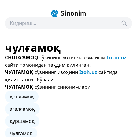
чулғамоқ
CHULG‘AMOQ
сўзининг лотинча ёзилиши
Lotin.uz
сайти томонидан тақдим қилинган.
ЧУЛҒАМОҚ
сўзининг изоҳини
Izoh.uz
сайтида
қидирсангиз бўлади.
ЧУЛҒАМОҚ
сўзининг синонимлари
қопламоқ
эгалламоқ
қуршамоқ
чулғамоқ