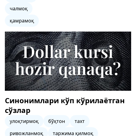
чалмоқ
қамрамоқ
Синонимлари кўп кўрилаётган
сўзлар
улоқтирмоқ
бўҳтон
тахт
ривожланмоқ
таржима қилмоқ