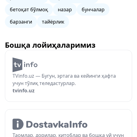
бетоқат бўлмоқ
назар
бунчалар
барзанги
тайёрлик
Бошқа лойиҳаларимиз
TVinfo.uz — Бугун, эртага ва кейинги ҳафта
учун тўлиқ теледастурлар.
tvinfo.uz
Таомлар, дорилар, китоблар ва бошқа уй учун