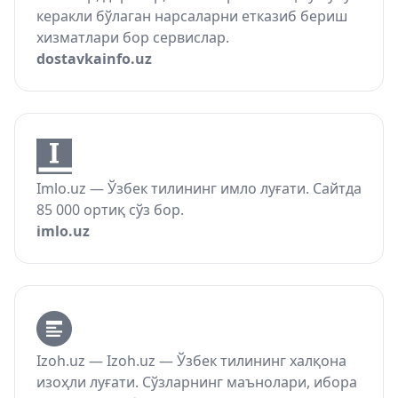
керакли бўлаган нарсаларни етказиб бериш
хизматлари бор сервислар.
dostavkainfo.uz
Imlo.uz — Ўзбек тилининг имло луғати. Сайтда
85 000 ортиқ сўз бор.
imlo.uz
Izoh.uz — Izoh.uz — Ўзбек тилининг халқона
изоҳли луғати. Сўзларнинг маънолари, ибора