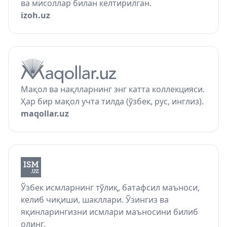
ва мисоллар билан келтирилган.
izoh.uz
Мақол ва нақлларнинг энг катта коллекцияси.
Ҳар бир мақол учта тилда (ўзбек, рус, инглиз).
maqollar.uz
Ўзбек исмларнинг тўлиқ, батафсил маъноси,
келиб чиқиши, шакллари. Ўзингиз ва
яқинларингизни исмлари маъносини билиб
олинг.