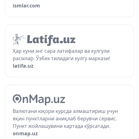
ismlar.com
Ҳар куни энг сара латифалар ва кулгули
расмлар. Ўзбек тилидаги кулгу маркази!
latifa.uz
Валютани юқори курсда алмаштириш учун
яқин пунктларни аниқлаб берувчи сервис.
Пункт жойлашувини картада кўрсатади.
onmap.uz