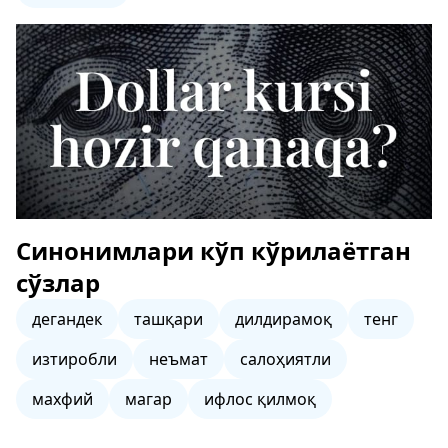
Синонимлари кўп кўрилаётган
сўзлар
дегандек
ташқари
дилдирамоқ
тенг
изтиробли
неъмат
салоҳиятли
махфий
магар
ифлос қилмоқ