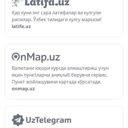
Ҳар куни энг сара латифалар ва кулгули
расмлар. Ўзбек тилидаги кулгу маркази!
latifa.uz
Валютани юқори курсда алмаштириш учун
яқин пунктларни аниқлаб берувчи сервис.
Пункт жойлашувини картада кўрсатади.
onmap.uz