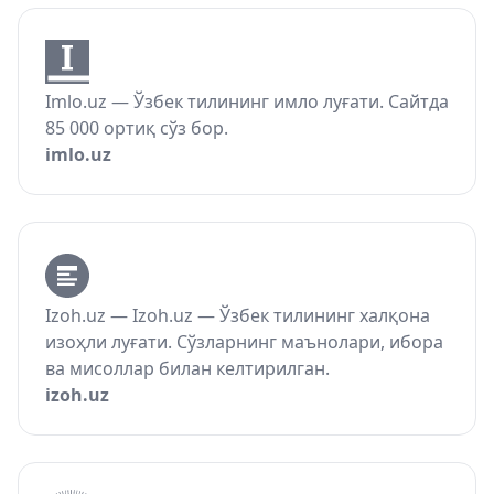
Imlo.uz — Ўзбек тилининг имло луғати. Сайтда
85 000 ортиқ сўз бор.
imlo.uz
Izoh.uz — Izoh.uz — Ўзбек тилининг халқона
изоҳли луғати. Сўзларнинг маънолари, ибора
ва мисоллар билан келтирилган.
izoh.uz