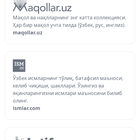
Мақол ва нақлларнинг энг катта коллекцияси.
Ҳар бир мақол учта тилда (ўзбек, рус, инглиз).
maqollar.uz
Ўзбек исмларнинг тўлиқ, батафсил маъноси,
келиб чиқиши, шакллари. Ўзингиз ва
яқинларингизни исмлари маъносини билиб
олинг.
ismlar.com