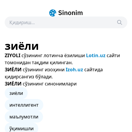
зиёли
ZIYOLI
сўзининг лотинча ёзилиши
Lotin.uz
сайти
томонидан тақдим қилинган.
ЗИЁЛИ
сўзининг изоҳини
Izoh.uz
сайтида
қидирсангиз бўлади.
ЗИЁЛИ
сўзининг синонимлари
зиёли
интеллигент
маълумотли
ўқимишли