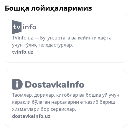
Бошқа лойиҳаларимиз
TVinfo.uz — Бугун, эртага ва кейинги ҳафта
учун тўлиқ теледастурлар.
tvinfo.uz
Таомлар, дорилар, китоблар ва бошқа уй учун
керакли бўлаган нарсаларни етказиб бериш
хизматлари бор сервислар.
dostavkainfo.uz