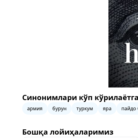
Синонимлари кўп кўрилаётга
армия
бурун
туркум
яра
пайдо
Бошқа лойиҳаларимиз