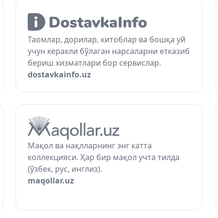
Таомлар, дорилар, китоблар ва бошқа уй
учун керакли бўлаган нарсаларни етказиб
бериш хизматлари бор сервислар.
dostavkainfo.uz
Мақол ва нақлларнинг энг катта
коллекцияси. Ҳар бир мақол учта тилда
(ўзбек, рус, инглиз).
maqollar.uz