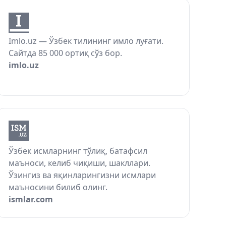
Imlo.uz — Ўзбек тилининг имло луғати.
Сайтда 85 000 ортиқ сўз бор.
imlo.uz
Ўзбек исмларнинг тўлиқ, батафсил
маъноси, келиб чиқиши, шакллари.
Ўзингиз ва яқинларингизни исмлари
маъносини билиб олинг.
ismlar.com