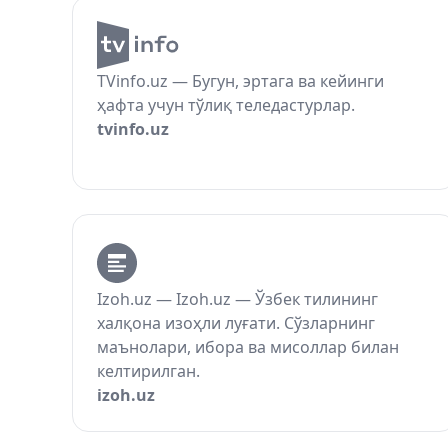
TVinfo.uz — Бугун, эртага ва кейинги
ҳафта учун тўлиқ теледастурлар.
tvinfo.uz
Izoh.uz — Izoh.uz — Ўзбек тилининг
халқона изоҳли луғати. Сўзларнинг
маънолари, ибора ва мисоллар билан
келтирилган.
izoh.uz