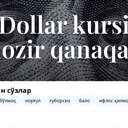
н сўзлар
 бўлмоқ
норғул
ғуборсиз
бало
ифлос қилм