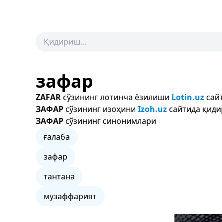
зафар
ZAFAR
сўзининг лотинча ёзилиши
Lotin.uz
сайт
ЗАФАР
сўзининг изоҳини
Izoh.uz
сайтида қиди
ЗАФАР
сўзининг синонимлари
ғалаба
зафар
тантана
музаффарият