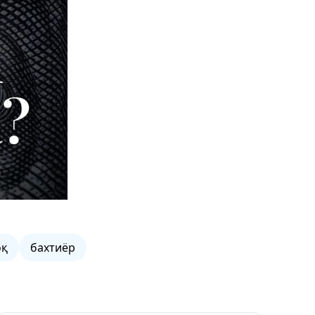
оқ
бахтиёр