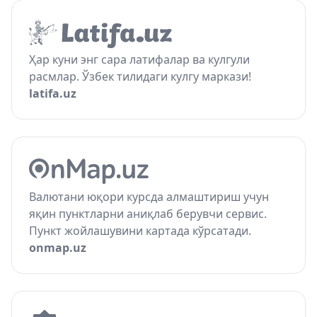
Ҳар куни энг сара латифалар ва кулгули
расмлар. Ўзбек тилидаги кулгу маркази!
latifa.uz
Валютани юқори курсда алмаштириш учун
яқин пунктларни аниқлаб берувчи сервис.
Пункт жойлашувини картада кўрсатади.
onmap.uz