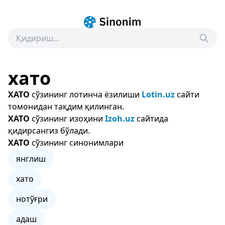
хато
XATO
сўзининг лотинча ёзилиши
Lotin.uz
сайти
томонидан тақдим қилинган.
ХАТО
сўзининг изоҳини
Izoh.uz
сайтида
қидирсангиз бўлади.
ХАТО
сўзининг синонимлари
янглиш
хато
нотўғри
адаш