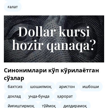
ғалат
Синонимлари кўп кўрилаётган
сўзлар
бахтсиз
шошилмоқ
аристон
ишбоши
доклад
унда-бунда
ҳарорат
йиғиштирмоқ
тўймоқ
дилдирамоқ