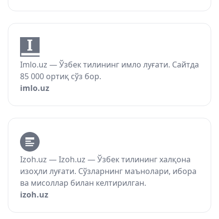
Imlo.uz — Ўзбек тилининг имло луғати. Сайтда
85 000 ортиқ сўз бор.
imlo.uz
Izoh.uz — Izoh.uz — Ўзбек тилининг халқона
изоҳли луғати. Сўзларнинг маънолари, ибора
ва мисоллар билан келтирилган.
izoh.uz