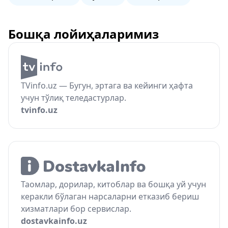
Бошқа лойиҳаларимиз
TVinfo.uz — Бугун, эртага ва кейинги ҳафта
учун тўлиқ теледастурлар.
tvinfo.uz
Таомлар, дорилар, китоблар ва бошқа уй учун
керакли бўлаган нарсаларни етказиб бериш
хизматлари бор сервислар.
dostavkainfo.uz