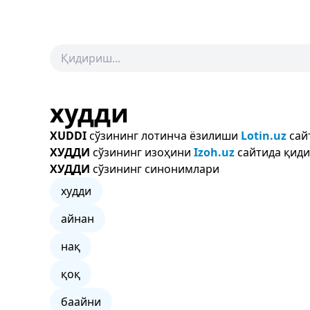
худди
XUDDI
сўзининг лотинча ёзилиши
Lotin.uz
сай
ХУДДИ
сўзининг изоҳини
Izoh.uz
сайтида қиди
ХУДДИ
сўзининг синонимлари
худди
айнан
нақ
қоқ
баайни