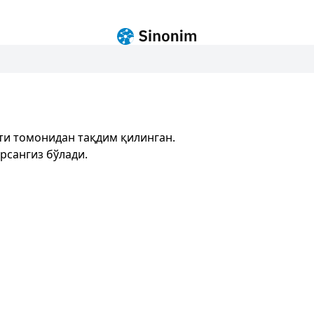
ти томонидан тақдим қилинган.
рсангиз бўлади.