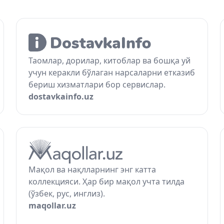
Таомлар, дорилар, китоблар ва бошқа уй
учун керакли бўлаган нарсаларни етказиб
бериш хизматлари бор сервислар.
dostavkainfo.uz
Мақол ва нақлларнинг энг катта
коллекцияси. Ҳар бир мақол учта тилда
(ўзбек, рус, инглиз).
maqollar.uz