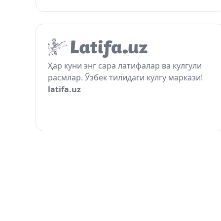
Ҳар куни энг сара латифалар ва кулгули
расмлар. Ўзбек тилидаги кулгу маркази!
latifa.uz