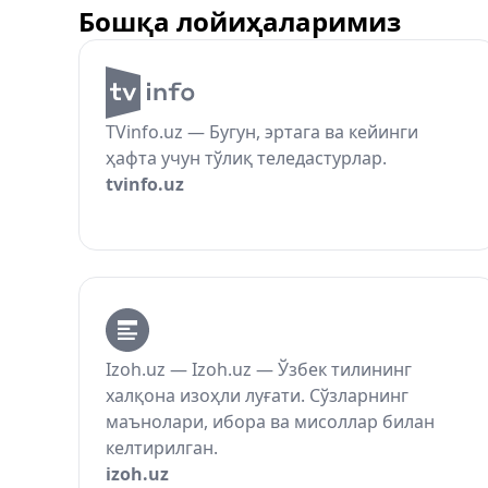
Бошқа лойиҳаларимиз
TVinfo.uz — Бугун, эртага ва кейинги
ҳафта учун тўлиқ теледастурлар.
tvinfo.uz
Izoh.uz — Izoh.uz — Ўзбек тилининг
халқона изоҳли луғати. Сўзларнинг
маънолари, ибора ва мисоллар билан
келтирилган.
izoh.uz