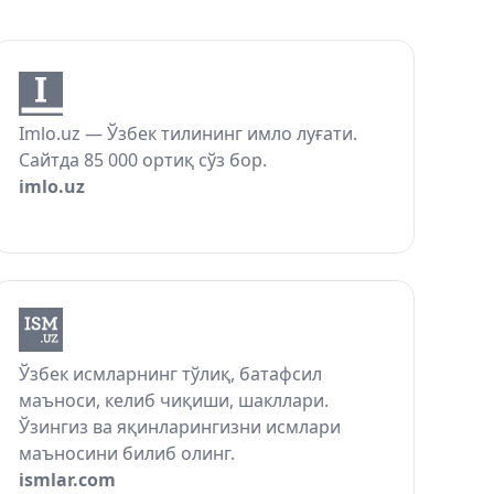
Imlo.uz — Ўзбек тилининг имло луғати.
Сайтда 85 000 ортиқ сўз бор.
imlo.uz
Ўзбек исмларнинг тўлиқ, батафсил
маъноси, келиб чиқиши, шакллари.
Ўзингиз ва яқинларингизни исмлари
маъносини билиб олинг.
ismlar.com