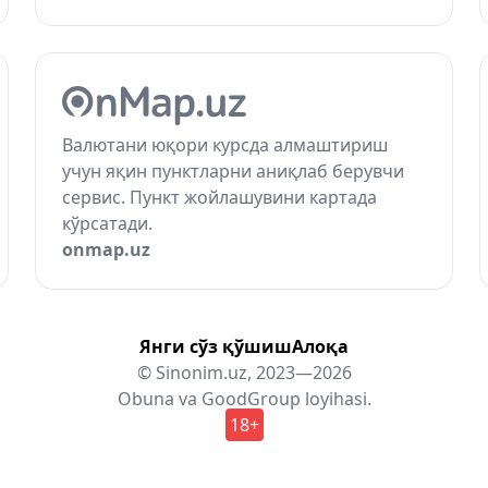
Валютани юқори курсда алмаштириш
учун яқин пунктларни аниқлаб берувчи
сервис. Пункт жойлашувини картада
кўрсатади.
onmap.uz
Янги сўз қўшиш
Алоқа
© Sinonim.uz, 2023—2026
Obuna
va
GoodGroup
loyihasi.
18+