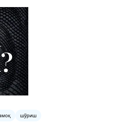
амоқ
шўриш