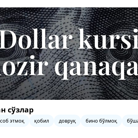
н сўзлар
соб этмоқ
қобил
довруқ
бино бўлмоқ
бўш