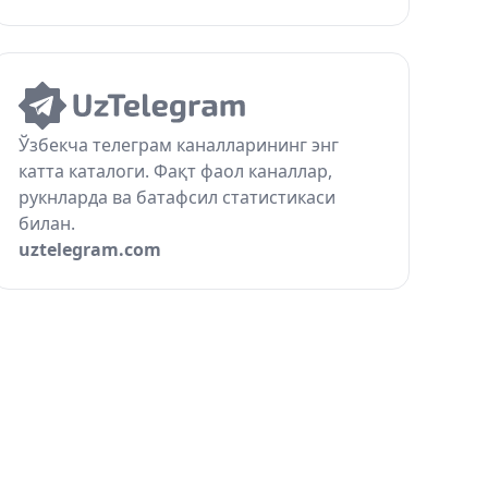
Ўзбекча телеграм каналларининг энг
катта каталоги. Фақт фаол каналлар,
рукнларда ва батафсил статистикаси
билан.
uztelegram.com