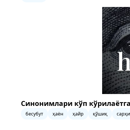
Синонимлари кўп кўрилаётга
бесубут
ҳаён
ҳайр
қўшиқ
сарҳи