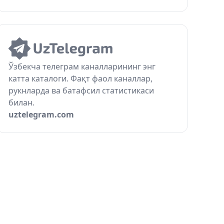
Ўзбекча телеграм каналларининг энг
катта каталоги. Фақт фаол каналлар,
рукнларда ва батафсил статистикаси
билан.
uztelegram.com