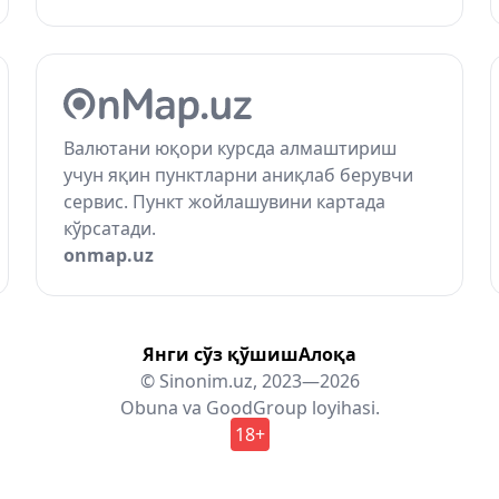
Валютани юқори курсда алмаштириш
учун яқин пунктларни аниқлаб берувчи
сервис. Пункт жойлашувини картада
кўрсатади.
onmap.uz
Янги сўз қўшиш
Алоқа
© Sinonim.uz, 2023—2026
Obuna
va
GoodGroup
loyihasi.
18+