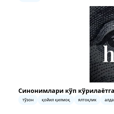
Синонимлари кўп кўрилаётга
тўзон
қойил қилмоқ
ялтоқлик
алд