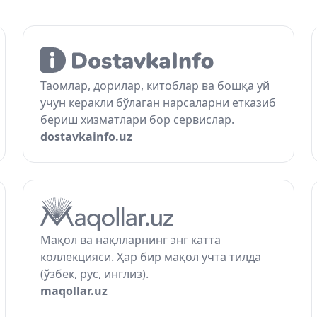
Таомлар, дорилар, китоблар ва бошқа уй
учун керакли бўлаган нарсаларни етказиб
бериш хизматлари бор сервислар.
dostavkainfo.uz
Мақол ва нақлларнинг энг катта
коллекцияси. Ҳар бир мақол учта тилда
(ўзбек, рус, инглиз).
maqollar.uz