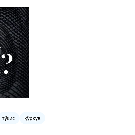
тўкис
қўрқув