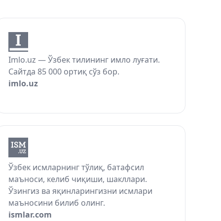
Imlo.uz — Ўзбек тилининг имло луғати.
Сайтда 85 000 ортиқ сўз бор.
imlo.uz
Ўзбек исмларнинг тўлиқ, батафсил
маъноси, келиб чиқиши, шакллари.
Ўзингиз ва яқинларингизни исмлари
маъносини билиб олинг.
ismlar.com