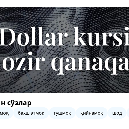
н сўзлар
амоқ
бахш этмоқ
тушмоқ
қийнамоқ
шод