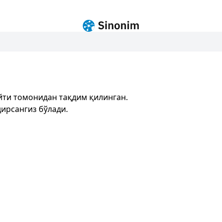
йти томонидан тақдим қилинган.
ирсангиз бўлади.