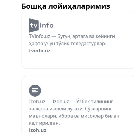
Бошқа лойиҳаларимиз
TVinfo.uz — Бугун, эртага ва кейинги
ҳафта учун тўлиқ теледастурлар.
tvinfo.uz
Izoh.uz — Izoh.uz — Ўзбек тилининг
халқона изоҳли луғати. Сўзларнинг
маънолари, ибора ва мисоллар билан
келтирилган.
izoh.uz