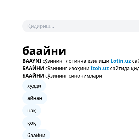
баайни
BAAYNI
сўзининг лотинча ёзилиши
Lotin.uz
са
БААЙНИ
сўзининг изоҳини
Izoh.uz
сайтида қид
БААЙНИ
сўзининг синонимлари
худди
айнан
нақ
қоқ
баайни