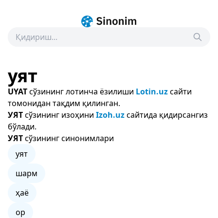
уят
UYAT
сўзининг лотинча ёзилиши
Lotin.uz
сайти
томонидан тақдим қилинган.
УЯТ
сўзининг изоҳини
Izoh.uz
сайтида қидирсангиз
бўлади.
УЯТ
сўзининг синонимлари
уят
шарм
ҳаё
ор