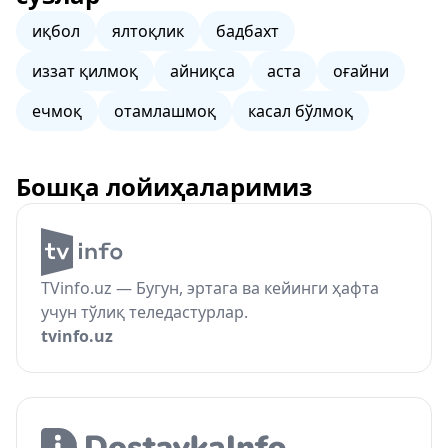
иқбол
ялтоқлик
бадбахт
иззат қилмоқ
айниқса
аста
оғайни
ечмоқ
отамлашмоқ
касал бўлмоқ
Бошқа лойиҳаларимиз
TVinfo.uz — Бугун, эртага ва кейинги ҳафта
учун тўлиқ теледастурлар.
tvinfo.uz