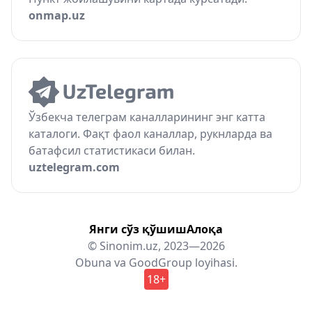
onmap.uz
Ўзбекча телеграм каналларининг энг катта
каталоги. Фақт фаол каналлар, рукнларда ва
батафсил статистикаси билан.
uztelegram.com
Янги сўз қўшиш
Алоқа
© Sinonim.uz, 2023—2026
Obuna
va
GoodGroup
loyihasi.
18+