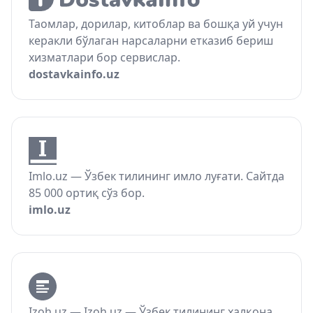
Таомлар, дорилар, китоблар ва бошқа уй учун
керакли бўлаган нарсаларни етказиб бериш
хизматлари бор сервислар.
dostavkainfo.uz
Imlo.uz — Ўзбек тилининг имло луғати. Сайтда
85 000 ортиқ сўз бор.
imlo.uz
Izoh.uz — Izoh.uz — Ўзбек тилининг халқона