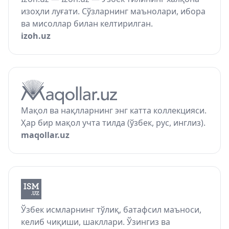
изоҳли луғати. Сўзларнинг маънолари, ибора
ва мисоллар билан келтирилган.
izoh.uz
Мақол ва нақлларнинг энг катта коллекцияси.
Ҳар бир мақол учта тилда (ўзбек, рус, инглиз).
maqollar.uz
Ўзбек исмларнинг тўлиқ, батафсил маъноси,
келиб чиқиши, шакллари. Ўзингиз ва