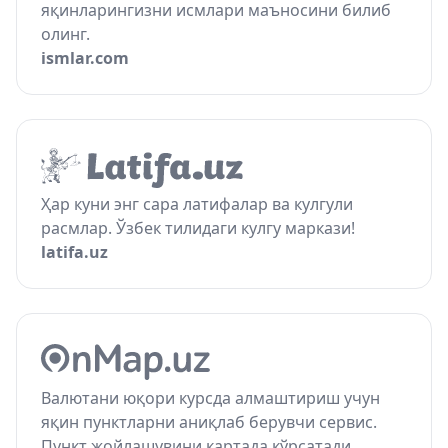
яқинларингизни исмлари маъносини билиб
олинг.
ismlar.com
Ҳар куни энг сара латифалар ва кулгули
расмлар. Ўзбек тилидаги кулгу маркази!
latifa.uz
Валютани юқори курсда алмаштириш учун
яқин пунктларни аниқлаб берувчи сервис.
Пункт жойлашувини картада кўрсатади.