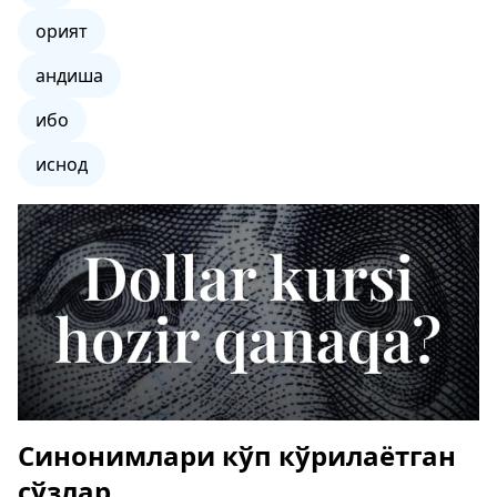
орият
андиша
ибо
иснод
Синонимлари кўп кўрилаётган
сўзлар