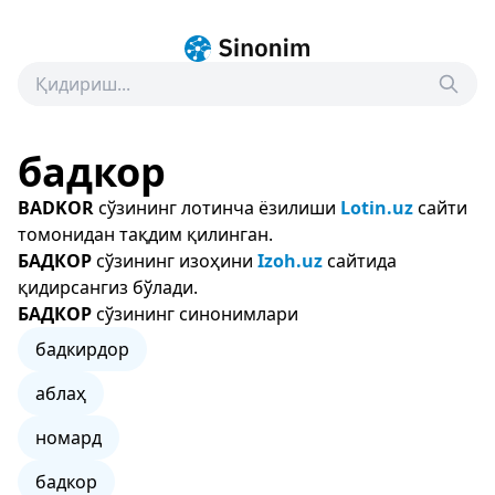
бадкор
BADKOR
сўзининг лотинча ёзилиши
Lotin.uz
сайти
томонидан тақдим қилинган.
БАДКОР
сўзининг изоҳини
Izoh.uz
сайтида
қидирсангиз бўлади.
БАДКОР
сўзининг синонимлари
бадкирдор
аблаҳ
номард
бадкор