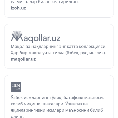
ва мисоллар билан келтирилган.
izoh.uz
Мақол ва нақлларнинг энг катта коллекцияси.
Ҳар бир мақол учта тилда (ўзбек, рус, инглиз).
maqollar.uz
Ўзбек исмларнинг тўлиқ, батафсил маъноси,
келиб чиқиши, шакллари. Ўзингиз ва
яқинларингизни исмлари маъносини билиб
олинг.