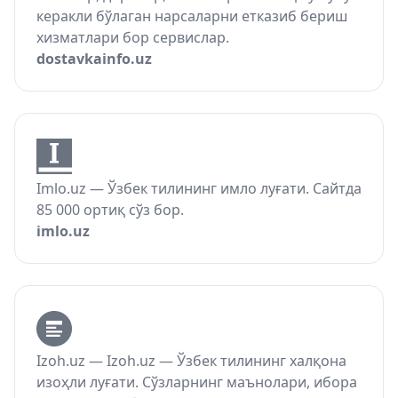
керакли бўлаган нарсаларни етказиб бериш
хизматлари бор сервислар.
dostavkainfo.uz
Imlo.uz — Ўзбек тилининг имло луғати. Сайтда
85 000 ортиқ сўз бор.
imlo.uz
Izoh.uz — Izoh.uz — Ўзбек тилининг халқона
изоҳли луғати. Сўзларнинг маънолари, ибора