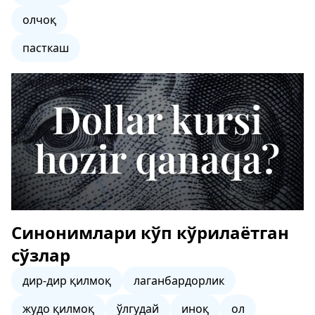
олчоқ
пасткаш
Синонимлари кўп кўрилаётган
сўзлар
дир-дир қилмоқ
лаганбардорлик
жудо қилмоқ
ўлгудай
иноқ
ол