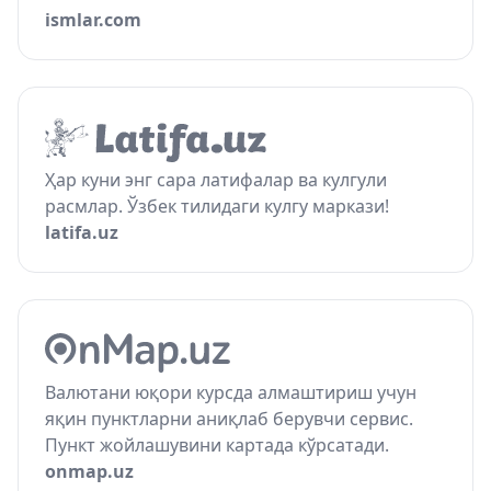
ismlar.com
Ҳар куни энг сара латифалар ва кулгули
расмлар. Ўзбек тилидаги кулгу маркази!
latifa.uz
Валютани юқори курсда алмаштириш учун
яқин пунктларни аниқлаб берувчи сервис.
Пункт жойлашувини картада кўрсатади.
onmap.uz