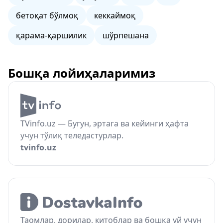
бетоқат бўлмоқ
кеккаймоқ
қарама-қаршилик
шўрпешана
Бошқа лойиҳаларимиз
TVinfo.uz — Бугун, эртага ва кейинги ҳафта
учун тўлиқ теледастурлар.
tvinfo.uz
Таомлар, дорилар, китоблар ва бошқа уй учун