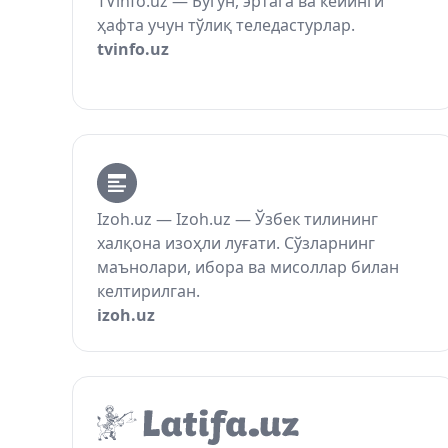
TVinfo.uz — Бугун, эртага ва кейинги
ҳафта учун тўлиқ теледастурлар.
tvinfo.uz
Izoh.uz — Izoh.uz — Ўзбек тилининг
халқона изоҳли луғати. Сўзларнинг
маънолари, ибора ва мисоллар билан
келтирилган.
izoh.uz