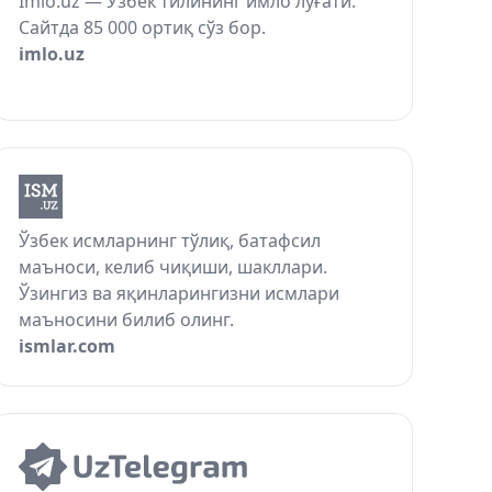
Imlo.uz — Ўзбек тилининг имло луғати.
Сайтда 85 000 ортиқ сўз бор.
imlo.uz
Ўзбек исмларнинг тўлиқ, батафсил
маъноси, келиб чиқиши, шакллари.
Ўзингиз ва яқинларингизни исмлари
маъносини билиб олинг.
ismlar.com