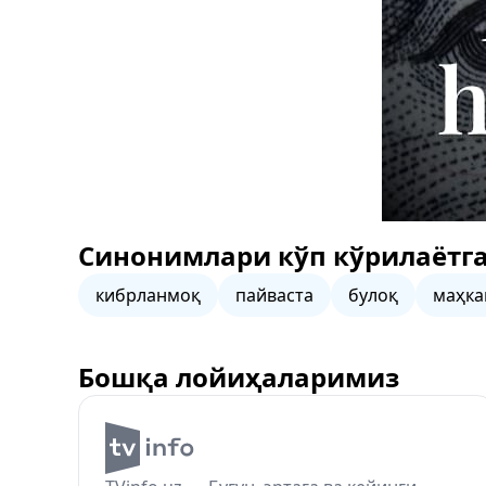
Синонимлари кўп кўрилаётга
кибрланмоқ
пайваста
булоқ
маҳк
Бошқа лойиҳаларимиз