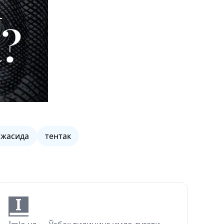
ижасида
тентак