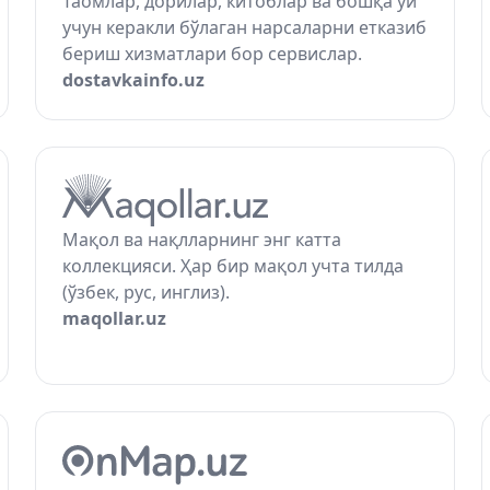
Таомлар, дорилар, китоблар ва бошқа уй
учун керакли бўлаган нарсаларни етказиб
бериш хизматлари бор сервислар.
dostavkainfo.uz
Мақол ва нақлларнинг энг катта
коллекцияси. Ҳар бир мақол учта тилда
(ўзбек, рус, инглиз).
maqollar.uz