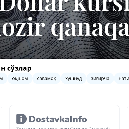
н сўзлар
ам
оқшом
савамоқ
хушнуд
зиғирча
нат