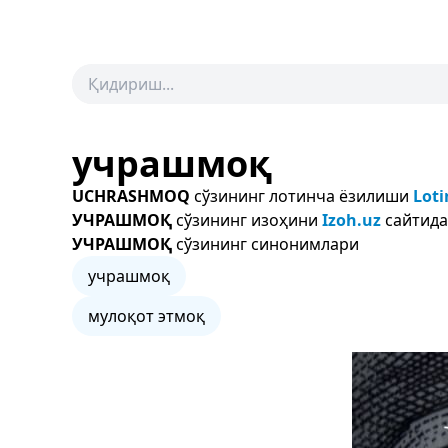
учрашмоқ
UCHRASHMOQ
сўзининг лотинча ёзилиши
Loti
УЧРАШМОҚ
сўзининг изоҳини
Izoh.uz
сайтида
УЧРАШМОҚ
сўзининг синонимлари
учрашмоқ
мулоқот этмоқ