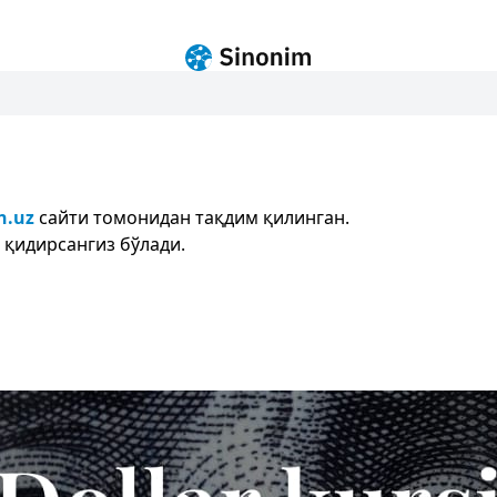
n.uz
сайти томонидан тақдим қилинган.
 қидирсангиз бўлади.