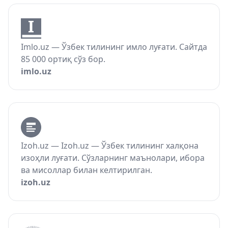
Imlo.uz — Ўзбек тилининг имло луғати. Сайтда
85 000 ортиқ сўз бор.
imlo.uz
Izoh.uz — Izoh.uz — Ўзбек тилининг халқона
изоҳли луғати. Сўзларнинг маънолари, ибора
ва мисоллар билан келтирилган.
izoh.uz