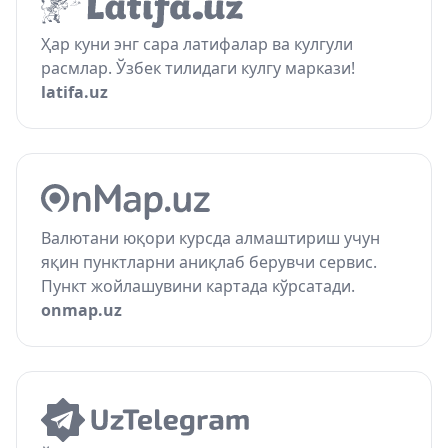
Ҳар куни энг сара латифалар ва кулгули
расмлар. Ўзбек тилидаги кулгу маркази!
latifa.uz
Валютани юқори курсда алмаштириш учун
яқин пунктларни аниқлаб берувчи сервис.
Пункт жойлашувини картада кўрсатади.
onmap.uz