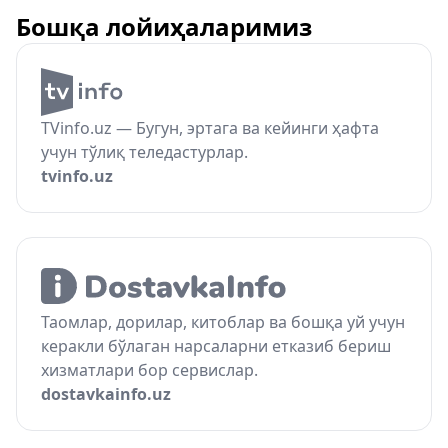
Бошқа лойиҳаларимиз
TVinfo.uz — Бугун, эртага ва кейинги ҳафта
учун тўлиқ теледастурлар.
tvinfo.uz
Таомлар, дорилар, китоблар ва бошқа уй учун
керакли бўлаган нарсаларни етказиб бериш
хизматлари бор сервислар.
dostavkainfo.uz