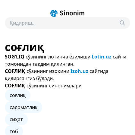
соғлиқ
SOG‘LIQ
сўзининг лотинча ёзилиши
Lotin.uz
сайти
томонидан тақдим қилинган.
СОҒЛИҚ
сўзининг изоҳини
Izoh.uz
сайтида
қидирсангиз бўлади.
СОҒЛИҚ
сўзининг синонимлари
соғлиқ
саломатлик
сиҳат
тоб