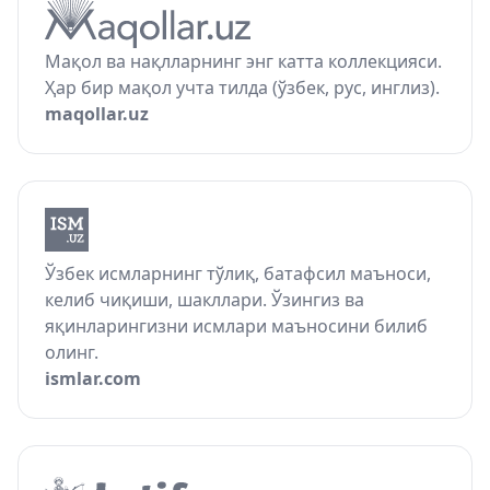
Мақол ва нақлларнинг энг катта коллекцияси.
Ҳар бир мақол учта тилда (ўзбек, рус, инглиз).
maqollar.uz
Ўзбек исмларнинг тўлиқ, батафсил маъноси,
келиб чиқиши, шакллари. Ўзингиз ва
яқинларингизни исмлари маъносини билиб
олинг.
ismlar.com