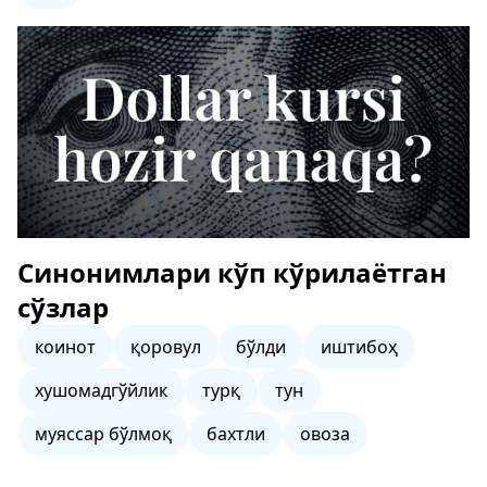
Синонимлари кўп кўрилаётган
сўзлар
коинот
қоровул
бўлди
иштибоҳ
хушомадгўйлик
турқ
тун
муяссар бўлмоқ
бахтли
овоза