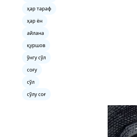
ҳар тараф
ҳар ён
айлана
қуршов
ўнгу сўл
соғу
сўл
сўлу соғ