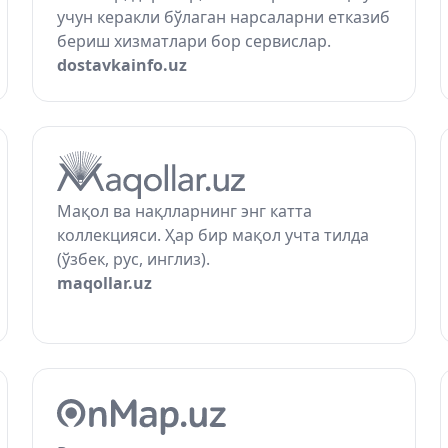
учун керакли бўлаган нарсаларни етказиб
бериш хизматлари бор сервислар.
dostavkainfo.uz
Мақол ва нақлларнинг энг катта
коллекцияси. Ҳар бир мақол учта тилда
(ўзбек, рус, инглиз).
maqollar.uz