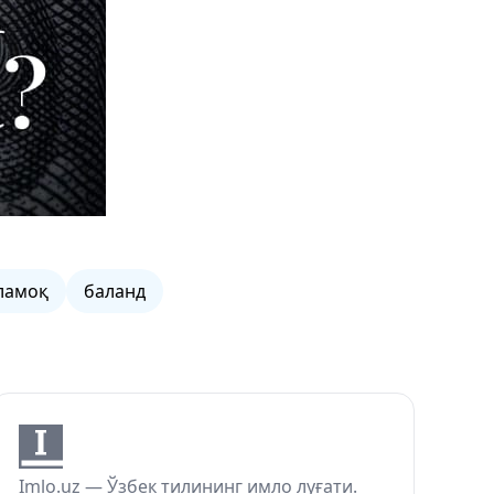
ламоқ
баланд
Imlo.uz — Ўзбек тилининг имло луғати.