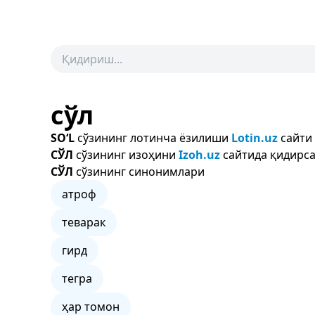
сўл
SO‘L
сўзининг лотинча ёзилиши
Lotin.uz
сайти
СЎЛ
сўзининг изоҳини
Izoh.uz
сайтида қидирса
СЎЛ
сўзининг синонимлари
атроф
теварак
гирд
тегра
ҳар томон