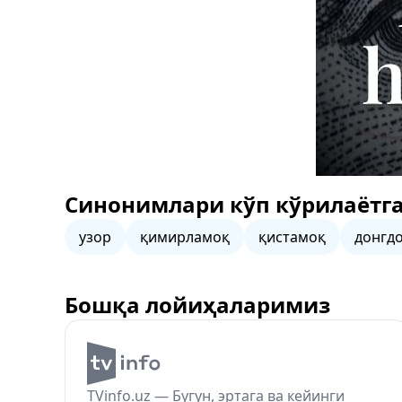
Синонимлари кўп кўрилаётга
узор
қимирламоқ
қистамоқ
донгд
Бошқа лойиҳаларимиз
TVinfo.uz — Бугун, эртага ва кейинги