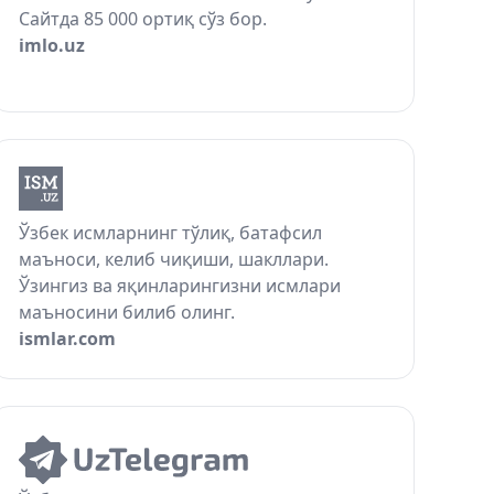
Сайтда 85 000 ортиқ сўз бор.
imlo.uz
Ўзбек исмларнинг тўлиқ, батафсил
маъноси, келиб чиқиши, шакллари.
Ўзингиз ва яқинларингизни исмлари
маъносини билиб олинг.
ismlar.com