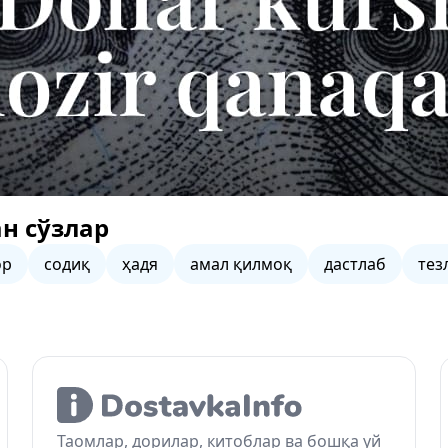
н сўзлар
ор
содиқ
ҳадя
амал қилмоқ
дастлаб
тез
Таомлар, дорилар, китоблар ва бошқа уй