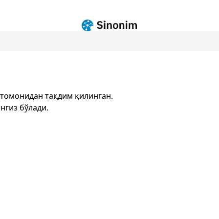
 томонидан тақдим қилинган.
нгиз бўлади.