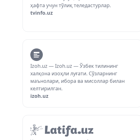
ҳафта учун тўлиқ теледастурлар.
tvinfo.uz
Izoh.uz — Izoh.uz — Ўзбек тилининг
халқона изоҳли луғати. Сўзларнинг
маънолари, ибора ва мисоллар билан
келтирилган.
izoh.uz