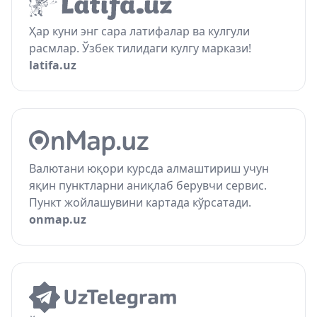
Ҳар куни энг сара латифалар ва кулгули
расмлар. Ўзбек тилидаги кулгу маркази!
latifa.uz
Валютани юқори курсда алмаштириш учун
яқин пунктларни аниқлаб берувчи сервис.
Пункт жойлашувини картада кўрсатади.
onmap.uz