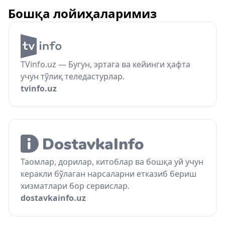
Бошқа лойиҳаларимиз
TVinfo.uz — Бугун, эртага ва кейинги ҳафта
учун тўлиқ теледастурлар.
tvinfo.uz
Таомлар, дорилар, китоблар ва бошқа уй учун
керакли бўлаган нарсаларни етказиб бериш
хизматлари бор сервислар.
dostavkainfo.uz