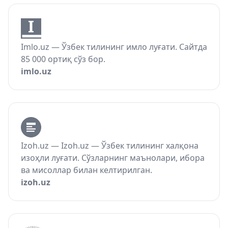
Imlo.uz — Ўзбек тилининг имло луғати. Сайтда
85 000 ортиқ сўз бор.
imlo.uz
Izoh.uz — Izoh.uz — Ўзбек тилининг халқона
изоҳли луғати. Сўзларнинг маънолари, ибора
ва мисоллар билан келтирилган.
izoh.uz