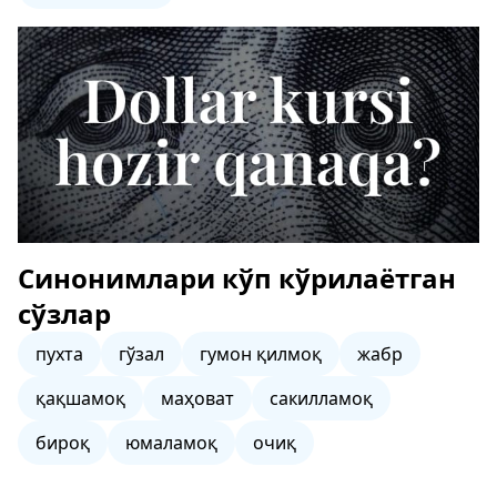
Синонимлари кўп кўрилаётган
сўзлар
пухта
гўзал
гумон қилмоқ
жабр
қақшамоқ
маҳоват
сакилламоқ
бироқ
юмаламоқ
очиқ