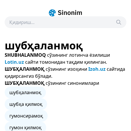
шубҳаланмоқ
SHUBHALANMOQ
сўзининг лотинча ёзилиши
Lotin.uz
сайти томонидан тақдим қилинган.
ШУБҲАЛАНМОҚ
сўзининг изоҳини
Izoh.uz
сайтида
қидирсангиз бўлади.
ШУБҲАЛАНМОҚ
сўзининг синонимлари
шубҳаланмоқ
шубҳа қилмоқ
гумонсирамоқ
гумон қилмоқ