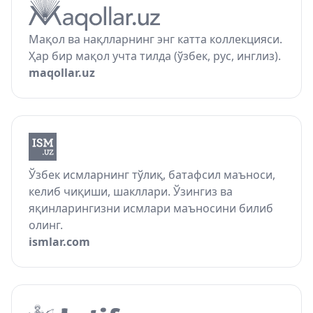
Мақол ва нақлларнинг энг катта коллекцияси.
Ҳар бир мақол учта тилда (ўзбек, рус, инглиз).
maqollar.uz
Ўзбек исмларнинг тўлиқ, батафсил маъноси,
келиб чиқиши, шакллари. Ўзингиз ва
яқинларингизни исмлари маъносини билиб
олинг.
ismlar.com