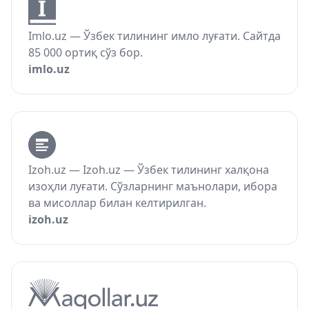
Imlo.uz — Ўзбек тилининг имло луғати. Сайтда
85 000 ортиқ сўз бор.
imlo.uz
Izoh.uz — Izoh.uz — Ўзбек тилининг халқона
изоҳли луғати. Сўзларнинг маънолари, ибора
ва мисоллар билан келтирилган.
izoh.uz