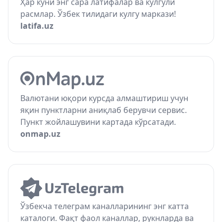
Ҳар куни энг сара латифалар ва кулгули
расмлар. Ўзбек тилидаги кулгу маркази!
latifa.uz
Валютани юқори курсда алмаштириш учун
яқин пунктларни аниқлаб берувчи сервис.
Пункт жойлашувини картада кўрсатади.
onmap.uz
Ўзбекча телеграм каналларининг энг катта
каталоги. Фақт фаол каналлар, рукнларда ва