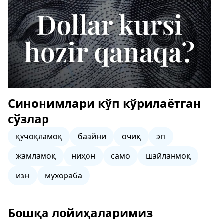
Синонимлари кўп кўрилаётган
сўзлар
қучоқламоқ
баайни
очиқ
эп
жамламоқ
ниҳон
само
шайланмоқ
изн
мухораба
Бошқа лойиҳаларимиз