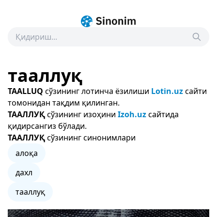
тааллуқ
TAALLUQ
сўзининг лотинча ёзилиши
Lotin.uz
сайти
томонидан тақдим қилинган.
ТААЛЛУҚ
сўзининг изоҳини
Izoh.uz
сайтида
қидирсангиз бўлади.
ТААЛЛУҚ
сўзининг синонимлари
алоқа
дахл
тааллуқ