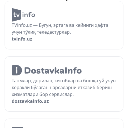
TVinfo.uz — Бугун, эртага ва кейинги ҳафта
учун тўлиқ теледастурлар.
tvinfo.uz
Таомлар, дорилар, китоблар ва бошқа уй учун
керакли бўлаган нарсаларни етказиб бериш
хизматлари бор сервислар.
dostavkainfo.uz