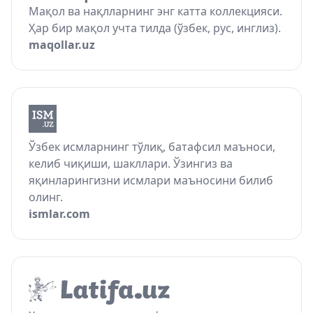
Мақол ва нақлларнинг энг катта коллекцияси.
Ҳар бир мақол учта тилда (ўзбек, рус, инглиз).
maqollar.uz
Ўзбек исмларнинг тўлиқ, батафсил маъноси,
келиб чиқиши, шакллари. Ўзингиз ва
яқинларингизни исмлари маъносини билиб
олинг.
ismlar.com