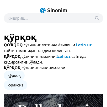
қўрқоқ
QO‘RQOQ
сўзининг лотинча ёзилиши
Lotin.uz
сайти томонидан тақдим қилинган.
ҚЎРҚОҚ
сўзининг изоҳини
Izoh.uz
сайтида
қидирсангиз бўлади.
ҚЎРҚОҚ
сўзининг синонимлари
қўрқоқ
юраксиз