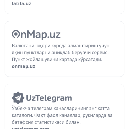
latifa.uz
Валютани юқори курсда алмаштириш учун
яқин пунктларни аниқлаб берувчи сервис.
Пункт жойлашувини картада кўрсатади.
onmap.uz
Ўзбекча телеграм каналларининг энг катта
каталоги. Фақт фаол каналлар, рукнларда ва
батафсил статистикаси билан.