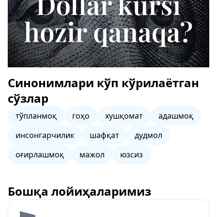
Синонимлари кўп кўрилаётган
сўзлар
тўпланмоқ
гоҳо
хушқомат
адашмоқ
инсонгарчилик
шафқат
дудмол
оғирлашмоқ
мажол
юзсиз
Бошқа лойиҳаларимиз