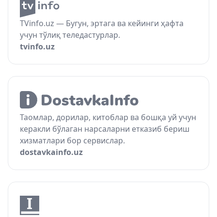
TVinfo.uz — Бугун, эртага ва кейинги ҳафта
учун тўлиқ теледастурлар.
tvinfo.uz
Таомлар, дорилар, китоблар ва бошқа уй учун
керакли бўлаган нарсаларни етказиб бериш
хизматлари бор сервислар.
dostavkainfo.uz