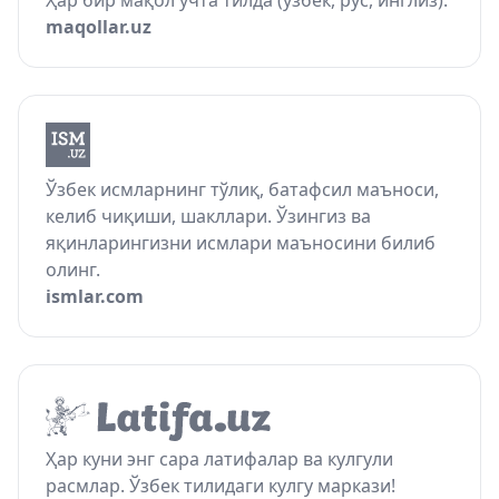
Ҳар бир мақол учта тилда (ўзбек, рус, инглиз).
maqollar.uz
Ўзбек исмларнинг тўлиқ, батафсил маъноси,
келиб чиқиши, шакллари. Ўзингиз ва
яқинларингизни исмлари маъносини билиб
олинг.
ismlar.com
Ҳар куни энг сара латифалар ва кулгули
расмлар. Ўзбек тилидаги кулгу маркази!