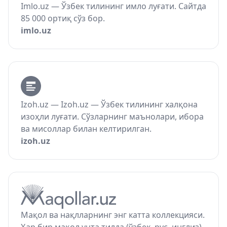
Imlo.uz — Ўзбек тилининг имло луғати. Сайтда
85 000 ортиқ сўз бор.
imlo.uz
Izoh.uz — Izoh.uz — Ўзбек тилининг халқона
изоҳли луғати. Сўзларнинг маънолари, ибора
ва мисоллар билан келтирилган.
izoh.uz
Мақол ва нақлларнинг энг катта коллекцияси.