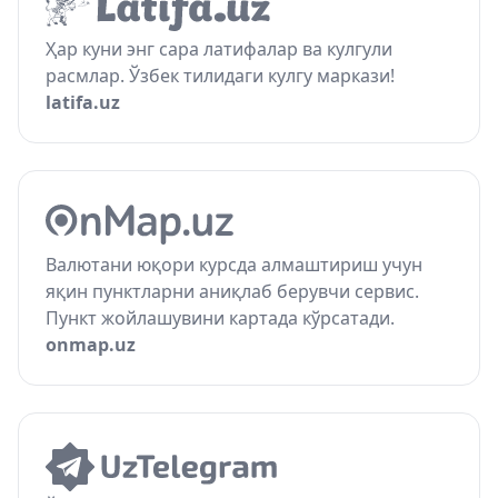
Ҳар куни энг сара латифалар ва кулгули
расмлар. Ўзбек тилидаги кулгу маркази!
latifa.uz
Валютани юқори курсда алмаштириш учун
яқин пунктларни аниқлаб берувчи сервис.
Пункт жойлашувини картада кўрсатади.
onmap.uz