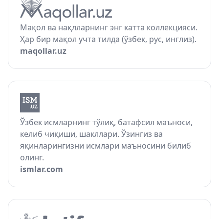
Мақол ва нақлларнинг энг катта коллекцияси.
Ҳар бир мақол учта тилда (ўзбек, рус, инглиз).
maqollar.uz
Ўзбек исмларнинг тўлиқ, батафсил маъноси,
келиб чиқиши, шакллари. Ўзингиз ва
яқинларингизни исмлари маъносини билиб
олинг.
ismlar.com