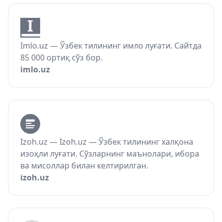
Imlo.uz — Ўзбек тилининг имло луғати. Сайтда
85 000 ортиқ сўз бор.
imlo.uz
Izoh.uz — Izoh.uz — Ўзбек тилининг халқона
изоҳли луғати. Сўзларнинг маънолари, ибора
ва мисоллар билан келтирилган.
izoh.uz