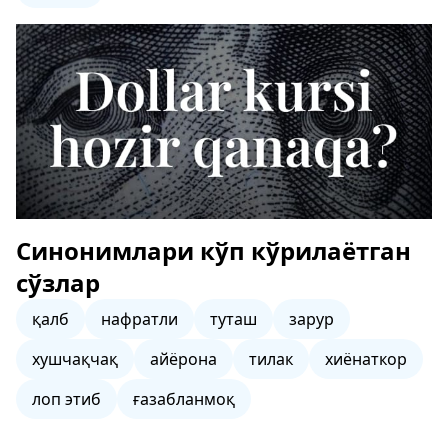
Синонимлари кўп кўрилаётган
сўзлар
қалб
нафратли
туташ
зарур
хушчақчақ
айёрона
тилак
хиёнаткор
лоп этиб
ғазабланмоқ