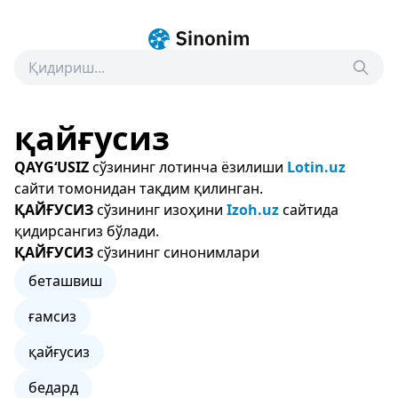
қайғусиз
QAYG‘USIZ
сўзининг лотинча ёзилиши
Lotin.uz
сайти томонидан тақдим қилинган.
ҚАЙҒУСИЗ
сўзининг изоҳини
Izoh.uz
сайтида
қидирсангиз бўлади.
ҚАЙҒУСИЗ
сўзининг синонимлари
беташвиш
ғамсиз
қайғусиз
бедард