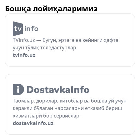
Бошқа лойиҳаларимиз
TVinfo.uz — Бугун, эртага ва кейинги ҳафта
учун тўлиқ теледастурлар.
tvinfo.uz
Таомлар, дорилар, китоблар ва бошқа уй учун
керакли бўлаган нарсаларни етказиб бериш
хизматлари бор сервислар.
dostavkainfo.uz